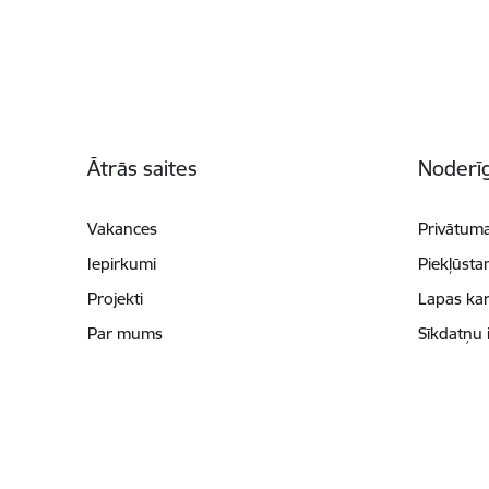
Kājene
Ātrās saites
Noderīg
Vakances
Privātuma
Iepirkumi
Piekļūsta
Projekti
Lapas kar
Par mums
Sīkdatņu 