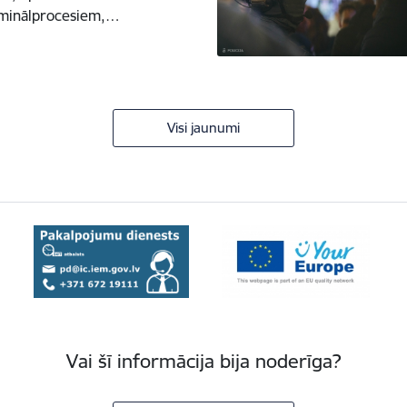
riminālprocesiem,…
Visi jaunumi
Vai šī informācija bija noderīga?