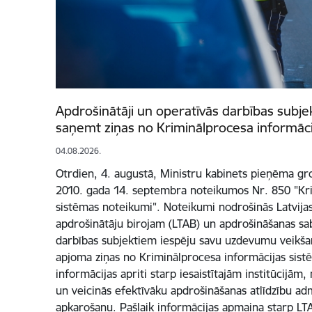
Apdrošinātāji un operatīvās darbības subjek
saņemt ziņas no Kriminālprocesa informāci
04.08.2026.
Otrdien, 4. augustā, Ministru kabinets pieņēma gr
2010. gada 14. septembra noteikumos Nr. 850 "Kri
sistēmas noteikumi". Noteikumi nodrošinās Latvijas
apdrošinātāju birojam (LTAB) un apdrošināšanas sab
darbības subjektiem iespēju savu uzdevumu veikšan
apjoma ziņas no Kriminālprocesa informācijas sist
informācijas apriti starp iesaistītajām institūcijām
un veicinās efektīvāku apdrošināšanas atlīdzību ad
apkarošanu. Pašlaik informācijas apmaiņa starp LT