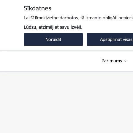
Pāriet uz lapas saturu
Sīkdatnes
Lai šī tīmekļvietne darbotos, tā izmanto obligāti nepiec
Lūdzu, atzīmējiet savu izvēli:
Noraidīt
Apstiprināt visas
Par mums
Iekšlietu ministrija