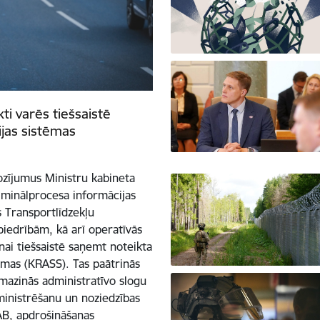
ti varēs tiešsaistē
jas sistēmas
ozījumus Ministru kabineta
minālprocesa informācijas
 Transportlīdzekļu
iedrībām, kā arī operatīvās
ai tiešsaistē saņemt noteikta
ēmas (KRASS). Tas paātrinās
, mazinās administratīvo slogu
ministrēšanu un noziedzības
AB, apdrošināšanas