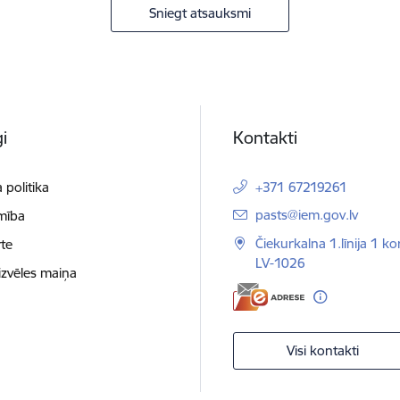
Sniegt atsauksmi
i
Kontakti
 politika
+371 67219261
E-pasts:
pasts@iem.gov.lv
mība
Čiekurkalna 1.līnija 1 ko
te
LV-1026
izvēles maiņa
Visi kontakti