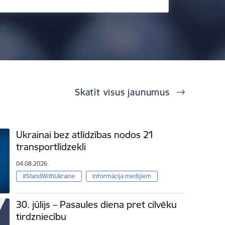
Skatīt visus jaunumus
Ukrainai bez atlīdzības nodos 21
transportlīdzekli
04.08.2026.
#StandWithUkraine
Informācija medijiem
30. jūlijs – Pasaules diena pret cilvēku
tirdzniecību