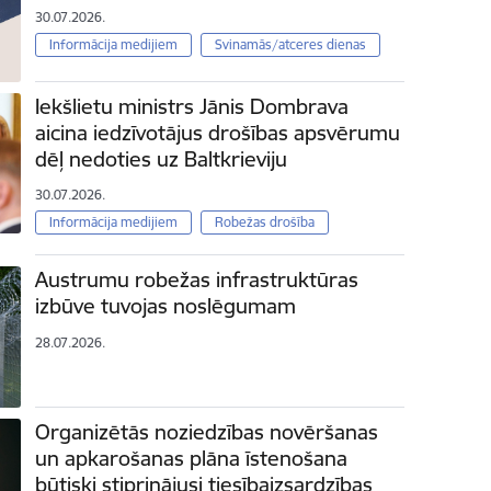
30.07.2026.
Informācija medijiem
Svinamās/atceres dienas
Iekšlietu ministrs Jānis Dombrava
aicina iedzīvotājus drošības apsvērumu
dēļ nedoties uz Baltkrieviju
30.07.2026.
Informācija medijiem
Robežas drošība
Austrumu robežas infrastruktūras
izbūve tuvojas noslēgumam
28.07.2026.
Organizētās noziedzības novēršanas
un apkarošanas plāna īstenošana
būtiski stiprinājusi tiesībaizsardzības