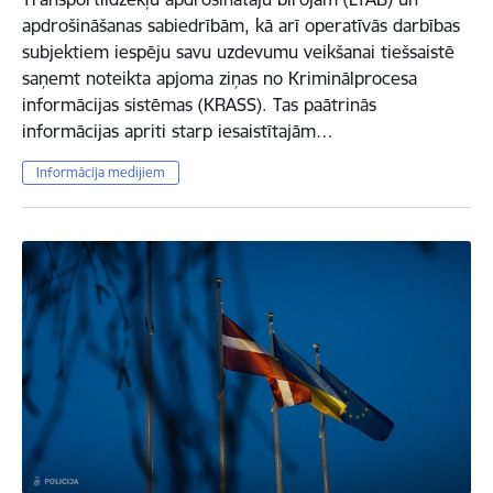
apdrošināšanas sabiedrībām, kā arī operatīvās darbības
subjektiem iespēju savu uzdevumu veikšanai tiešsaistē
saņemt noteikta apjoma ziņas no Kriminālprocesa
informācijas sistēmas (KRASS). Tas paātrinās
informācijas apriti starp iesaistītajām…
Informācija medijiem