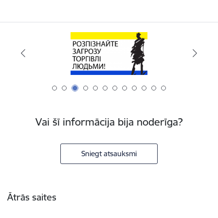
Vai šī informācija bija noderīga?
Sniegt atsauksmi
Kājene
Ātrās saites