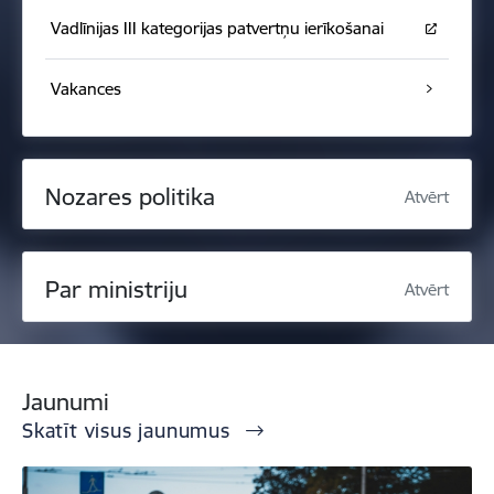
Vadlīnijas III kategorijas patvertņu ierīkošanai
Vakances
Nozares politika
Atvērt
Par ministriju
Atvērt
Jaunumi
Skatīt visus jaunumus