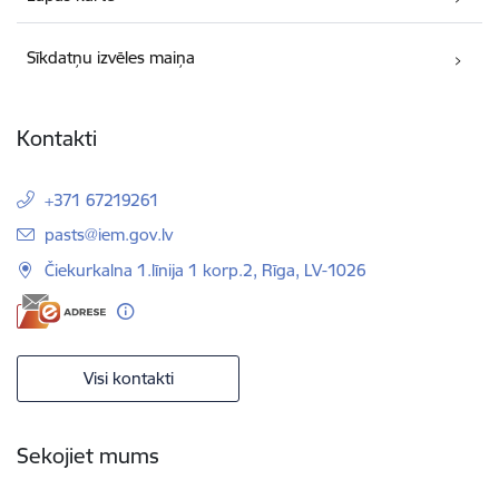
Sīkdatņu izvēles maiņa
Kontakti
+371 67219261
E-pasts:
pasts@iem.gov.lv
Čiekurkalna 1.līnija 1 korp.2, Rīga, LV-1026
Visi kontakti
Sekojiet mums