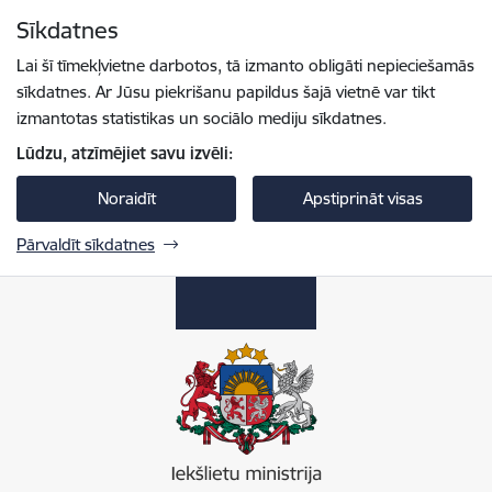
Pāriet uz lapas saturu
Sīkdatnes
Spied
lai meklētu
Enter
Lai šī tīmekļvietne darbotos, tā izmanto obligāti nepieciešamās
sīkdatnes. Ar Jūsu piekrišanu papildus šajā vietnē var tikt
izmantotas statistikas un sociālo mediju sīkdatnes.
Lūdzu, atzīmējiet savu izvēli:
Noraidīt
Apstiprināt visas
Pārvaldīt sīkdatnes
Iekšlietu ministrija