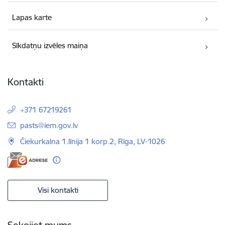
Lapas karte
Sīkdatņu izvēles maiņa
Kontakti
+371 67219261
E-pasts:
pasts@iem.gov.lv
Čiekurkalna 1.līnija 1 korp.2, Rīga, LV-1026
Visi kontakti