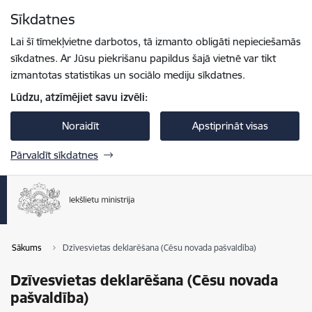
Pāriet uz lapas saturu
Sīkdatnes
Spied
lai meklētu
Enter
Lai šī tīmekļvietne darbotos, tā izmanto obligāti nepieciešamās
sīkdatnes. Ar Jūsu piekrišanu papildus šajā vietnē var tikt
izmantotas statistikas un sociālo mediju sīkdatnes.
Lūdzu, atzīmējiet savu izvēli:
Noraidīt
Apstiprināt visas
Pārvaldīt sīkdatnes
Sākums
Dzīvesvietas deklarēšana (Cēsu novada pašvaldība)
Dzīvesvietas deklarēšana (Cēsu novada
pašvaldība)