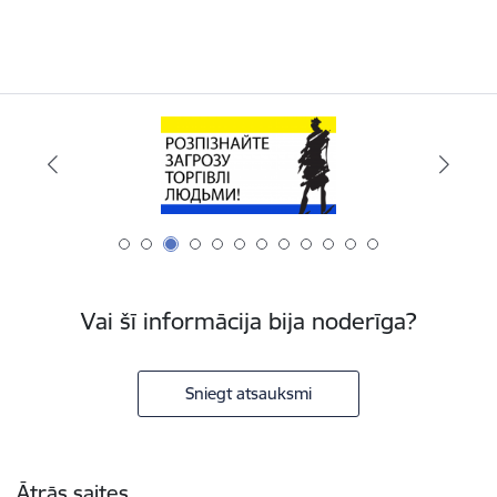
Vai šī informācija bija noderīga?
Sniegt atsauksmi
Kājene
Ātrās saites