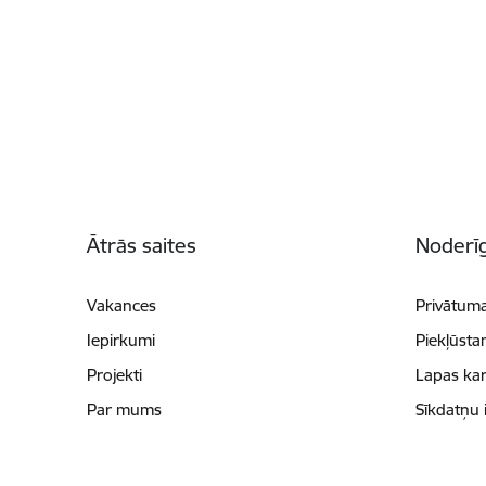
Kājene
Ātrās saites
Noderīg
Vakances
Privātuma
Iepirkumi
Piekļūsta
Projekti
Lapas kar
Par mums
Sīkdatņu 