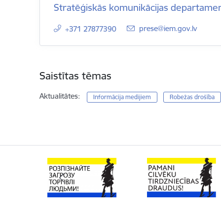
Stratēģiskās komunikācijas departame
E-pasts:
prese@iem.gov.lv
+371 27877390
Saistītas tēmas
Aktualitātes:
Informācija medijiem
Robežas drošība