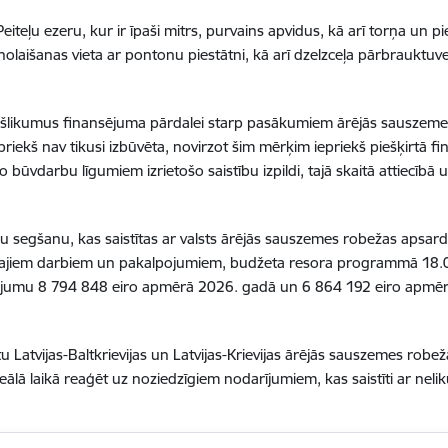
teļu ezeru, kur ir īpaši mitrs, purvains apvidus, kā arī torņa un pi
 nolaišanas vieta ar pontonu piestātni, kā arī dzelzceļa pārbrauktu
iekšlikumus finansējuma pārdalei starp pasākumiem ārējās sauszeme
priekš nav tikusi izbūvēta, novirzot šim mērķim iepriekš piešķirtā
 būvdarbu līgumiem izrietošo saistību izpildi, tajā skaitā attiecībā 
u segšanu, kas saistītas ar valsts ārējās sauszemes robežas apsard
istītajiem darbiem un pakalpojumiem, budžeta resora programmā 18.
ējumu 8 794 848 eiro apmērā 2026. gadā un 6 864 192 eiro apmēr
 Latvijas-Baltkrievijas un Latvijas-Krievijas ārējās sauszemes robe
lā laikā reaģēt uz noziedzīgiem nodarījumiem, kas saistīti ar nel