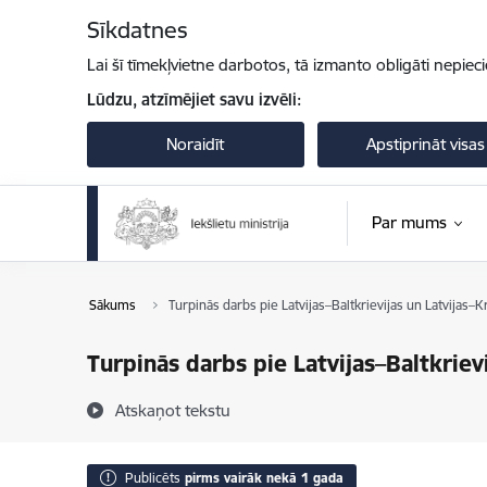
Pāriet uz lapas saturu
Sīkdatnes
Lai šī tīmekļvietne darbotos, tā izmanto obligāti nepiec
Lūdzu, atzīmējiet savu izvēli:
Noraidīt
Apstiprināt visas
Par mums
Sākums
Turpinās darbs pie Latvijas–Baltkrievijas un Latvijas–K
Turpinās darbs pie Latvijas–Baltkriev
Atskaņot tekstu
Publicēts
pirms vairāk nekā 1 gada