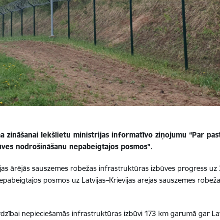
a zināšanai Iekšlietu ministrijas informatīvo ziņojumu “Par pas
ūves nodrošināšanu nepabeigtajos posmos”.
evijas ārējās sauszemes robežas infrastruktūras izbūves progress uz 
epabeigtajos posmos uz Latvijas–Krievijas ārējās sauszemes robež
zībai nepieciešamās infrastruktūras izbūvi 173 km garumā gar Latvi