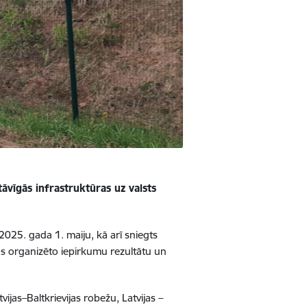
tāvīgās infrastruktūras uz valsts
2025. gada 1. maiju, kā arī sniegts
as organizēto iepirkumu rezultātu un
jas–Baltkrievijas robežu, Latvijas –