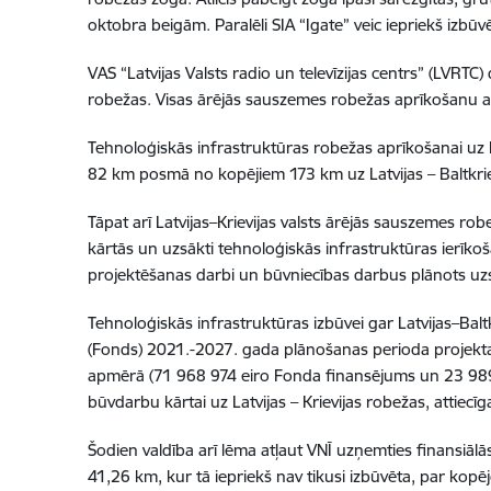
oktobra beigām. Paralēli SIA “Igate” veic iepriekš izb
VAS “Latvijas Valsts radio un televīzijas centrs” (LVRT
robežas. Visas ārējās sauszemes robežas aprīkošanu a
Tehnoloģiskās infrastruktūras robežas aprīkošanai uz La
82 km posmā no kopējiem 173 km uz Latvijas – Baltkri
Tāpat arī Latvijas–Krievijas valsts ārējās sauszemes ro
kārtās un uzsākti tehnoloģiskās infrastruktūras ierīk
projektēšanas darbi un būvniecības darbus plānots uz
Tehnoloģiskās infrastruktūras izbūvei gar Latvijas–Balt
(Fonds) 2021.-2027. gada plānošanas perioda projekta 
apmērā (71 968 974 eiro Fonda finansējums un 23 989 65
būvdarbu kārtai uz Latvijas – Krievijas robežas, attie
Šodien valdība arī lēma atļaut VNĪ uzņemties finansiālā
41,26 km, kur tā iepriekš nav tikusi izbūvēta, par kop