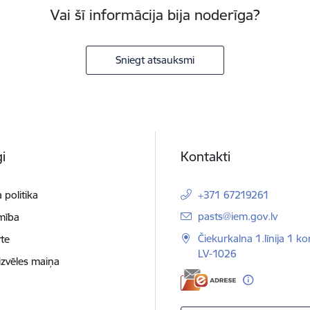
Vai šī informācija bija noderīga?
Sniegt atsauksmi
i
Kontakti
 politika
+371 67219261
E-pasts:
pasts@iem.gov.lv
mība
Čiekurkalna 1.līnija 1 ko
te
LV-1026
izvēles maiņa