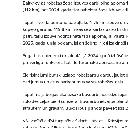
Baltkrievijas robežas žoga izbūves darbi pilnā apjomā
(112 km), bet 2024. gadā tika pabeigta žoga izbūve at
Tāpat ir veikta pontonu patruļtaku 1,75 km izbūve un 
kopējo garumu 119,8 km (visas ceļa kārtas uz šo brīdi 
patruļtaku izbūve nodrošināta tādā apjomā, lai Valsts 
2025. gada jūnija beigām, lai arī šobrīd ir ļoti izaicino
Šogad tika pieņemti ekspluatācijā 2024. gadā izbūvētie
pilnvērtīgu funkcionalitāti, to turpmāku aprīkošanu ar 
Šie risinājumi būtiski uzlabo robežsargu darbu, ļaujot 
gadījumus un citus pārkāpumus valsts robežas joslā.
Tāpat maija beigās tika uzsākti būvdarbi noslēdzošajos
rokādes ceļus pie Riču ezera. Būvdarbu ietvaros plānots
strautiem un gravām. Būvdarbus plānots paveikt līdz 
VNĪ vadībā aktīvi turpinās arī darbi Latvijas – Krievi
robežas žoga. Atlicis pabeigt žoga īpaši sarežģītās, gr