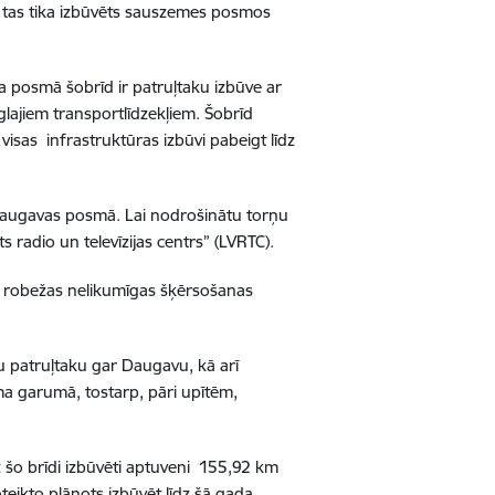
ā tas tika izbūvēts sauszemes posmos
a posmā šobrīd ir patruļtaku izbūve ar
lajiem transportlīdzekļiem. Šobrīd
isas infrastruktūras izbūvi pabeigt līdz
i Daugavas posmā. Lai nodrošinātu torņu
 radio un televīzijas centrs” (LVRTC).
sts robežas nelikumīgas šķērsošanas
ru patruļtaku gar Daugavu, kā arī
sma garumā, tostarp, pāri upītēm,
z šo brīdi izbūvēti aptuveni 155,92 km
teikto plānots izbūvēt līdz šā gada