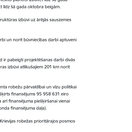
kt līdz šā gada oktobra beigām.
struktūras izbūvi uz ārējās sauszemes
rbi un norit būvniecības darbi aptuveni
d ir pabeigti projektēšanas darbi divās
as izbūvi atlikušajiem 201 km norit
nta robežu pārvaldībai un vīzu politikai
šķirts finansējums 95 958 631 eiro
 arī finansējuma piešķiršanai vienai
Fonda finansējuma daļa).
-Krievijas robežas prioritārajos posmos