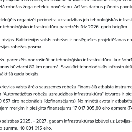
ūvētā robežas žoga defektu novēršanu. Arī šos darbus plānots pavei
C) deleģēts organizēt perimetra uzraudzības jeb tehnoloģiskās infra
r tehnoloģisko infrastruktūru paredzēts līdz 2026. gada beigām.
tvijas–Baltkrievijas valsts robežas ir noslēgušies projektēšanas da
evijas robežas posma.
bežu paredzēts nodrošināt ar tehnoloģisko infrastruktūru, kur šobrī
ošanas būvdarbi 82 km garumā. Savukārt tehnoloģiskās infrastruktūr
sākt šā gada beigās.
krievijas valsts ārējo sauszemes robežu Finansiālā atbalsta instrume
“Automatizētas robežu uzraudzības infrastruktūra” ietvaros ir pie
7 eiro nacionālais līdzfinansējums). No minētā avota ir atbalstīta
cīgajam mērķim ir piešķirts finansējums 17 017 305,80 eiro apmērā (
s saistības 2025. – 2027. gadam infrastruktūras izbūvei uz Latvijas
ējo summu 18 031 015 eiro.