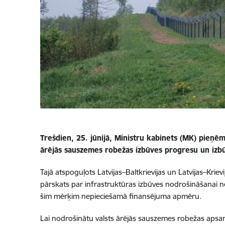
Trešdien, 25. jūnijā, Ministru kabinets (MK) pieņēm
ārējās sauszemes robežas izbūves progresu un izb
Tajā atspoguļots Latvijas–Baltkrievijas un Latvijas–Kri
pārskats par infrastruktūras izbūves nodrošināšanai n
šim mērķim nepieciešamā finansējuma apmēru.
Lai nodrošinātu valsts ārējās sauszemes robežas apsard