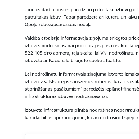
Jaunais darbu posms paredz arī patruļtaku izbūvi gar Pei
patruļtakas izbūvi. Tāpat paredzēta arī kuteru un laivu
Opoļu robežapsardzības nodaļā.
Valdība atbalstīja informatīvajā ziņojumā sniegtos pr
izbūves nodrošināšanai prioritārajos posmos, kur tā ie
522 105 eiro apmērā, tajā skaitā, lai VNI nodrošinātu no
izbūvēta ar Nacionālo bruņoto spēku atbalstu.
Lai nodrošinātu informatīvajā ziņojumā ietverto izmaks
izbūvi uz valsts ārējās sauszemes robežas, kā arī sa
stiprināšanas pasākumiem" paredzēts ieplānot finans
infrastruktūras izbūves nodrošināšanai.
Izbūvētā infrastruktūra pilnībā nodrošinās nepārtrauktu
karadarbības apdraudējumu, kā arī nodrošinot spēju reā