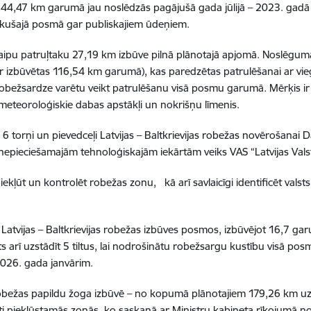
 144,47 km garumā jau noslēdzās pagājušā gada jūlijā – 2023. gad
likušajā posmā gar publiskajiem ūdeņiem.
laipu patruļtaku 27,19 km izbūve pilnā plānotajā apjomā. Noslēgum
ir izbūvētas 116,54 km garumā), kas paredzētas patrulēšanai ar vieg
robežsardze varētu veikt patrulēšanu visā posmu garumā. Mērķis ir v
ši meteoroloģiskie dabas apstākļi un nokrišņu līmenis.
 6 torņi un pievedceļi Latvijas – Baltkrievijas robežas novērošana
nepieciešamajām tehnoloģiskajām iekārtām veiks VAS “Latvijas Valsts
piekļūt un kontrolēt robežas zonu, kā arī savlaicīgi identificēt val
 Latvijas – Baltkrievijas robežas izbūves posmos, izbūvējot 16,7 ga
 arī uzstādīt 5 tiltus, lai nodrošinātu robežsargu kustību visā po
2026. gada janvārim.
jas robežas papildu žoga izbūvē – no kopumā plānotajiem 179,26 km u
ūti piekļūstamās zonās, ko saskaņā ar Ministru kabineta rīkojumā no