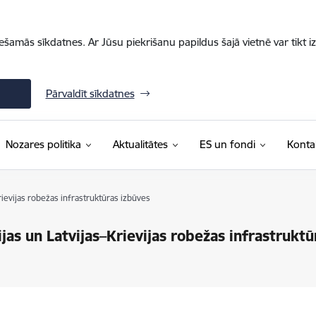
iešamās sīkdatnes. Ar Jūsu piekrišanu papildus šajā vietnē var tikt i
Pārvaldīt sīkdatnes
Nozares politika
Aktualitātes
ES un fondi
Konta
rievijas robežas infrastruktūras izbūves
ijas un Latvijas–Krievijas robežas infrastruktū