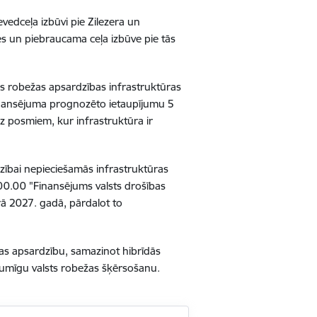
evedceļa izbūvi pie Zilezera un
ves un piebraucama ceļa izbūve pie tās
s robežas apsardzības infrastruktūras
 finansējuma prognozēto ietaupījumu 5
uz posmiem, kur infrastruktūra ir
zībai nepieciešamās infrastruktūras
00.00 "Finansējums valsts drošības
ā 2027. gadā, pārdalot to
žas apsardzību, samazinot hibrīdās
ikumīgu valsts robežas šķērsošanu.