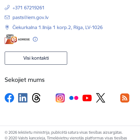
+371 67219261
E-pasts:
pasts@iem.gov.lv
Čiekurkalna 1.līnija 1 korp.2, Rīga, LV-1026
Visi kontakti
Sekojiet mums
© 2026 Iekšlietu ministrija, publicētā satura visas tiesības aizsargātas.
© 2020 Valsts kanceleja, Tīmekļvietņu vienotās platformas visas tiesības