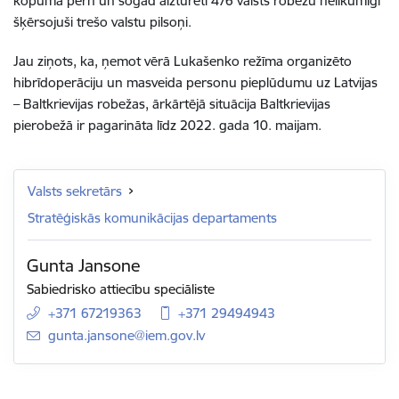
kopumā pērn un šogad aizturēti 476 valsts robežu nelikumīgi
šķērsojuši trešo valstu pilsoņi.
Jau ziņots, ka, ņemot vērā Lukašenko režīma organizēto
hibrīdoperāciju un masveida personu pieplūdumu uz Latvijas
– Baltkrievijas robežas, ārkārtējā situācija Baltkrievijas
pierobežā ir pagarināta līdz 2022. gada 10. maijam.
Valsts sekretārs
Stratēģiskās komunikācijas departaments
Gunta Jansone
Sabiedrisko attiecību speciāliste
+371 67219363
+371 29494943
E-pasts:
gunta.jansone@iem.gov.lv