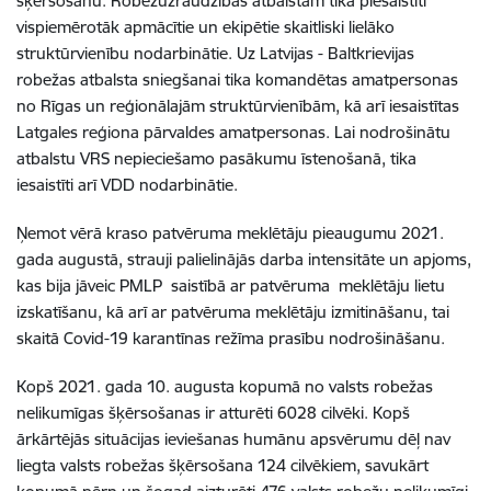
šķērsošanu. Robežuzraudzības atbalstam tika piesaistīti
vispiemērotāk apmācītie un ekipētie skaitliski lielāko
struktūrvienību nodarbinātie. Uz Latvijas - Baltkrievijas
robežas atbalsta sniegšanai tika komandētas amatpersonas
no Rīgas un reģionālajām struktūrvienībām, kā arī iesaistītas
Latgales reģiona pārvaldes amatpersonas. Lai nodrošinātu
atbalstu VRS nepieciešamo pasākumu īstenošanā, tika
iesaistīti arī VDD nodarbinātie.
Ņemot vērā kraso patvēruma meklētāju pieaugumu 2021.
gada augustā, strauji palielinājās darba intensitāte un apjoms,
kas bija jāveic
PMLP
saistībā ar patvēruma meklētāju lietu
izskatīšanu, kā arī ar patvēruma meklētāju izmitināšanu, tai
skaitā Covid-19 karantīnas režīma prasību nodrošināšanu.
Kopš 2021. gada 10. augusta kopumā no valsts robežas
nelikumīgas šķērsošanas ir atturēti 6028 cilvēki. Kopš
ārkārtējās situācijas ieviešanas humānu apsvērumu dēļ nav
liegta valsts robežas šķērsošana 124 cilvēkiem, savukārt