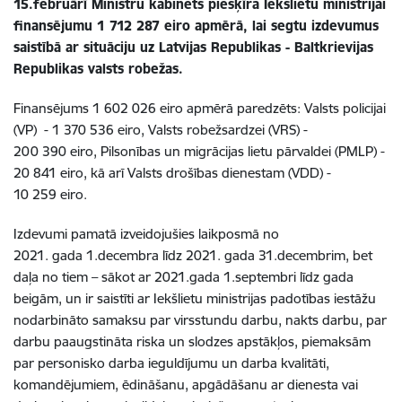
15.februārī Ministru kabinets piešķīra Iekšlietu ministrijai
finansējumu
1 712 287
eiro apmērā, lai segtu izdevumus
saistībā ar situāciju uz Latvijas Republikas - Baltkrievijas
Republikas valsts robežas.
Finansējums 1 602 026 eiro apmērā paredzēts: Valsts policijai
(VP) -
1 370 536
eiro, Valsts robežsardzei (VRS) -
200 390
eiro, Pilsonības un migrācijas lietu pārvaldei (PMLP) -
20 841
eiro, kā arī
Valsts drošības dienestam (VDD) -
10 259
eiro.
Izdevumi pamatā izveidojušies laikposmā no
2021. gada 1.decembra līdz 2021. gada 31.decembrim, bet
daļa no tiem – sākot ar 2021.gada 1.septembri līdz gada
beigām, un ir saistīti ar Iekšlietu ministrijas padotības iestāžu
nodarbināto samaksu par virsstundu darbu, nakts darbu, par
darbu paaugstināta riska un slodzes apstākļos, piemaksām
par personisko darba ieguldījumu un darba kvalitāti,
komandējumiem, ēdināšanu, apgādāšanu ar dienesta vai