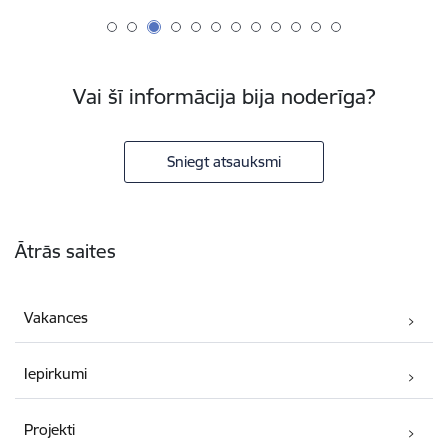
Vai šī informācija bija noderīga?
Sniegt atsauksmi
Kājene
Ātrās saites
Vakances
Iepirkumi
Projekti