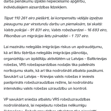
darba pienākumu izpildei nepieciešamo apģērbu,
individuālajiem aizsardzības līdzekļiem.
Tāpat 110 261 eiro piešķirti, lai kompensētu vidējās izpeļņas
pieaugumu par virsstundu darbu un piemaksām, tai skaitā:
Valsts policijai – 91 831 eiro, Valsts robežsardzei – 16 693 eiro,
Pilsonības un migrācijas lietu pārvaldei – 1 737 eiro.
Lai mazinātu nelegālās imigrācijas riskus un apdraudējumu,
kā arī liktu šķēršļus nelegālās imigrācijas plānotāju,
organizētāju un izpildītāju aktivitātēm uz Latvijas – Baltkrievijas
robežas, VRS robežapsardzības nodaļās tika palielināts
norīkojumu skaits, kā arī tika nodrošināti atbalsta pasākumi.
Savukārt uz Latvijas – Krievijas valsts robežas ir ieviests
pastiprināts robežuzraudzības režīms, lai nodrošinātu
intensīvāku valsts robežas uzraudzību un kontroli.
VP savukārt sniedza atbalstu VRS robežuzraudzības
nodrošināšanā, lai nepieļautu robežas nelikumīgu