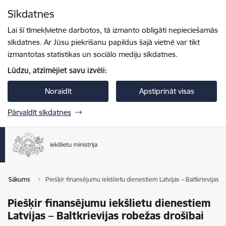
Pāriet uz lapas saturu
Sīkdatnes
Spied
lai meklētu
Enter
Lai šī tīmekļvietne darbotos, tā izmanto obligāti nepieciešamās
sīkdatnes. Ar Jūsu piekrišanu papildus šajā vietnē var tikt
izmantotas statistikas un sociālo mediju sīkdatnes.
Lūdzu, atzīmējiet savu izvēli:
Noraidīt
Apstiprināt visas
Pārvaldīt sīkdatnes
Sākums
Piešķir finansējumu iekšlietu dienestiem Latvijas – Baltkrievijas r
Piešķir finansējumu iekšlietu dienestiem
Latvijas – Baltkrievijas robežas drošībai