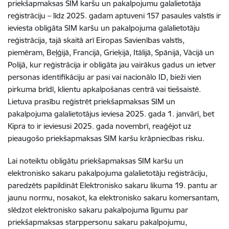
priekšapmaksas SIM karšu un pakalpojumu galalietotāja
reģistrāciju – līdz 2025. gadam aptuveni 157 pasaules valstīs ir
ieviesta obligāta SIM karšu un pakalpojuma galalietotāju
reģistrācija, tajā skaitā arī Eiropas Savienības valstīs,
piemēram, Beļģijā, Francijā, Grieķijā, Itālijā, Spānijā, Vācijā un
Polijā, kur reģistrācija ir obligāta jau vairākus gadus un ietver
personas identifikāciju ar pasi vai nacionālo ID, bieži vien
pirkuma brīdī, klientu apkalpošanas centrā vai tiešsaistē.
Lietuva prasību reģistrēt priekšapmaksas SIM un
pakalpojuma galalietotājus ieviesa 2025. gada 1. janvārī, bet
Kipra to ir ieviesusi 2025. gada novembrī, reaģējot uz
pieaugošo priekšapmaksas SIM karšu krāpniecības risku.
Lai noteiktu obligātu priekšapmaksas SIM karšu un
elektronisko sakaru pakalpojuma galalietotāju reģistrāciju,
paredzēts papildināt Elektronisko sakaru likuma 19. pantu ar
jaunu normu, nosakot, ka elektronisko sakaru komersantam,
slēdzot elektronisko sakaru pakalpojuma līgumu par
priekšapmaksas starppersonu sakaru pakalpojumu,