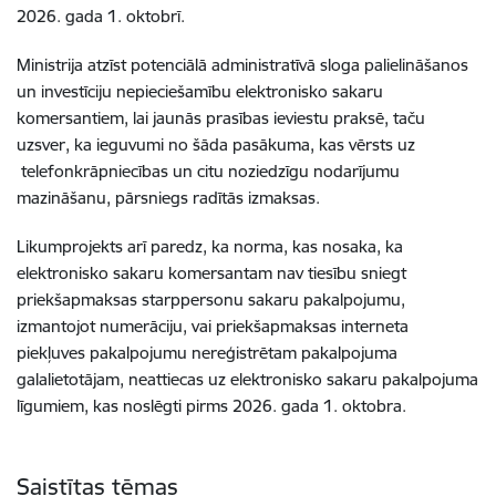
2026. gada 1. oktobrī.
Ministrija atzīst potenciālā administratīvā sloga palielināšanos
un investīciju nepieciešamību elektronisko sakaru
komersantiem, lai jaunās prasības ieviestu praksē, taču
uzsver, ka ieguvumi no šāda pasākuma, kas vērsts uz
telefonkrāpniecības un citu noziedzīgu nodarījumu
mazināšanu, pārsniegs radītās izmaksas.
Likumprojekts arī paredz, ka norma, kas nosaka, ka
elektronisko sakaru komersantam nav tiesību sniegt
priekšapmaksas starppersonu sakaru pakalpojumu,
izmantojot numerāciju, vai priekšapmaksas interneta
piekļuves pakalpojumu nereģistrētam pakalpojuma
galalietotājam, neattiecas uz elektronisko sakaru pakalpojuma
līgumiem, kas noslēgti pirms 2026. gada 1. oktobra.
Saistītas tēmas