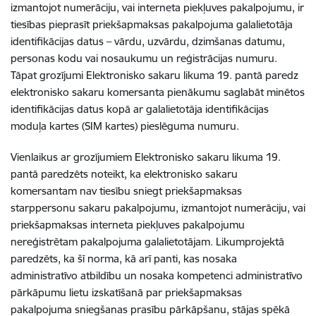
izmantojot numerāciju, vai interneta piekļuves pakalpojumu, ir
tiesības pieprasīt priekšapmaksas pakalpojuma galalietotāja
identifikācijas datus – vārdu, uzvārdu, dzimšanas datumu,
personas kodu vai nosaukumu un reģistrācijas numuru.
Tāpat grozījumi Elektronisko sakaru likuma 19. pantā paredz
elektronisko sakaru komersanta pienākumu saglabāt minētos
identifikācijas datus kopā ar galalietotāja identifikācijas
moduļa kartes (SIM kartes) pieslēguma numuru.
Vienlaikus ar grozījumiem Elektronisko sakaru likuma 19.
pantā paredzēts noteikt, ka elektronisko sakaru
komersantam nav tiesību sniegt priekšapmaksas
starppersonu sakaru pakalpojumu, izmantojot numerāciju, vai
priekšapmaksas interneta piekļuves pakalpojumu
nereģistrētam pakalpojuma galalietotājam. Likumprojektā
paredzēts, ka šī norma, kā arī panti, kas nosaka
administratīvo atbildību un nosaka kompetenci administratīvo
pārkāpumu lietu izskatīšanā par priekšapmaksas
pakalpojuma sniegšanas prasību pārkāpšanu, stājas spēkā