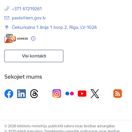
+371 67219261
E-pasts:
pasts@iem.gov.lv
Čiekurkalna 1.līnija 1 korp.2, Rīga, LV-1026
Visi kontakti
Sekojiet mums
© 2026 Iekšlietu ministrija, publicētā satura visas tiesības aizsargātas.
© 2020 Valsts kanceleja, Tīmekļvietņu vienotās platformas visas tiesības