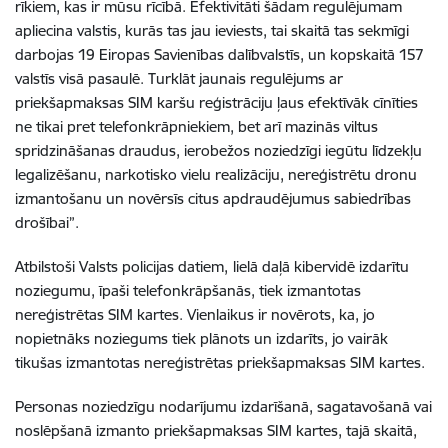
rīkiem, kas ir mūsu rīcībā. Efektivitāti šādam regulējumam
apliecina valstis, kurās tas jau ieviests, tai skaitā tas sekmīgi
darbojas 19 Eiropas Savienības dalībvalstīs, un kopskaitā 157
valstīs visā pasaulē. Turklāt jaunais regulējums ar
priekšapmaksas SIM karšu reģistrāciju ļaus efektīvāk cīnīties
ne tikai pret telefonkrāpniekiem, bet arī mazinās viltus
spridzināšanas draudus, ierobežos noziedzīgi iegūtu līdzekļu
legalizēšanu, narkotisko vielu realizāciju, nereģistrētu dronu
izmantošanu un novērsīs citus apdraudējumus sabiedrības
drošībai”.
Atbilstoši Valsts policijas datiem
,
lielā daļā kibervidē izdarītu
noziegumu, īpaši telefonkrāpšanās, tiek izmantotas
nereģistrētas SIM kartes
.
Vienlaikus ir novērots, ka, jo
nopietnāks noziegums tiek plānots un izdarīts, jo vairāk
tikušas izmantotas nereģistrētas priekšapmaksas SIM kartes.
Personas noziedzīgu nodarījumu izdarīšanā, sagatavošanā vai
noslēpšanā izmanto priekšapmaksas SIM kartes, tajā skaitā,