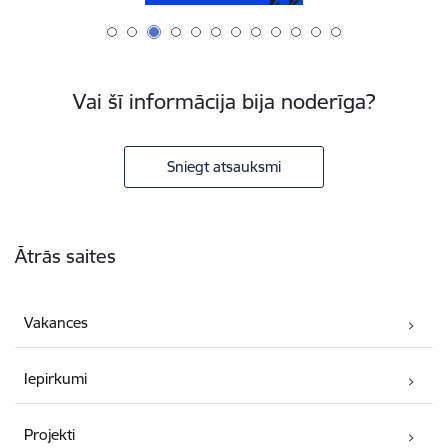
Vai šī informācija bija noderīga?
Sniegt atsauksmi
Kājene
Ātrās saites
Vakances
Iepirkumi
Projekti