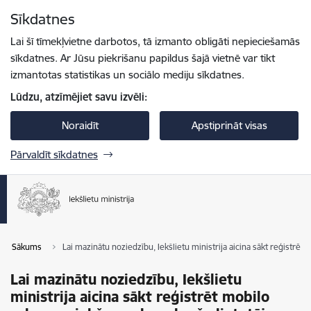
Pāriet uz lapas saturu
Sīkdatnes
Spied
lai meklētu
Enter
Lai šī tīmekļvietne darbotos, tā izmanto obligāti nepieciešamās
sīkdatnes. Ar Jūsu piekrišanu papildus šajā vietnē var tikt
izmantotas statistikas un sociālo mediju sīkdatnes.
Lūdzu, atzīmējiet savu izvēli:
Noraidīt
Apstiprināt visas
Pārvaldīt sīkdatnes
Sākums
Lai mazinātu noziedzību, Iekšlietu ministrija aicina sākt reģistrē
Lai mazinātu noziedzību, Iekšlietu
ministrija aicina sākt reģistrēt mobilo