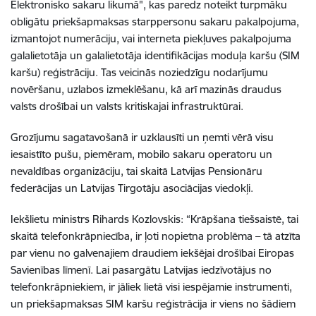
Elektronisko sakaru likumā", kas paredz noteikt turpmāku
obligātu
priekšapmaksas starppersonu sakaru pakalpojuma,
izmantojot numerāciju, vai interneta piekļuves pakalpojuma
galalietotāja un galalietotāja identifikācijas moduļa karšu (SIM
karšu) reģistrāciju
. Tas veicinās noziedzīgu nodarījumu
novēršanu, uzlabos izmeklēšanu, kā arī mazinās draudus
valsts drošībai un valsts kritiskajai infrastruktūrai.
Grozījumu sagatavošanā ir uzklausīti un ņemti vērā visu
iesaistīto pušu, piemēram, mobilo sakaru operatoru un
nevaldības organizāciju, tai skaitā Latvijas Pensionāru
federācijas un Latvijas Tirgotāju asociācijas viedokļi.
Iekšlietu ministrs Rihards Kozlovskis: “Krāpšana tiešsaistē, tai
skaitā telefonkrāpniecība, ir ļoti nopietna problēma – tā atzīta
par vienu no galvenajiem draudiem iekšējai drošībai Eiropas
Savienības līmenī. Lai pasargātu Latvijas iedzīvotājus no
telefonkrāpniekiem, ir jāliek lietā visi iespējamie instrumenti,
un priekšapmaksas SIM karšu reģistrācija ir viens no šādiem