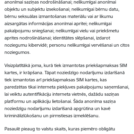
anonīmai saziņas nodrošināšanai; nelikumīgai anonīmai
objektu un subjektu izsekošanai; nelikumīgai bērnu datu,
bērnu seksuālas izmantošanas materiālu vai ar likumu
aizsargātas informācijas anonīmai apritei; nelikumīgai
pakalpojumu sniegšanai; nelikumīgai vielu vai priekšmetu
aprites nodrošināšanai; identitātes slēpšanai, izdarot
noziegumu kibervidē; personu nelikumīgai vervēšanai un citos
noziegumos.
Visizplatītākā joma, kurā tiek izmantotas priekšapmaksas SIM
kartes, ir krāpšana. Tāpat noziedzīgo nodarījumu izdarīšanā
tiek izmantotas arī priekšapmaksas SIM kartes, kas
paredzētas tikai interneta piekļuves pakalpojumu saņemšanai,
lai veiktu autentifikāciju interneta vietnēs, dažādu saziņas
platformu un aplikāciju lietošanai. Šāda anonīma saziņa
noziedzīgu nodarījumu izdarīšanā apgrūtina un kavē
kriminālizlūkošanu un pirmstiesas izmeklēšanu.
Pasaulē pieaug to valstu skaits, kuras piemēro obligātu