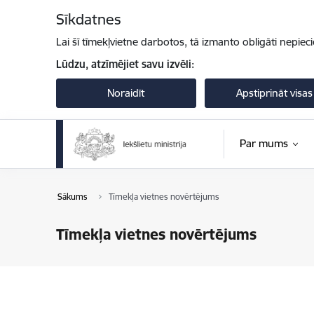
Pāriet uz lapas saturu
Sīkdatnes
Lai šī tīmekļvietne darbotos, tā izmanto obligāti nepiec
Lūdzu, atzīmējiet savu izvēli:
Noraidīt
Apstiprināt visas
Par mums
Sākums
Tīmekļa vietnes novērtējums
Tīmekļa vietnes novērtējums