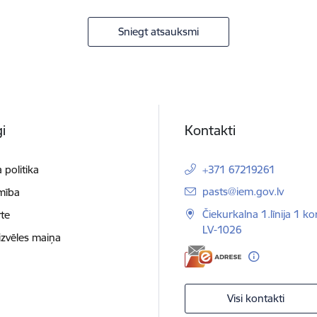
Sniegt atsauksmi
i
Kontakti
 politika
+371 67219261
E-pasts:
pasts@iem.gov.lv
mība
Čiekurkalna 1.līnija 1 ko
te
LV-1026
izvēles maiņa
Visi kontakti