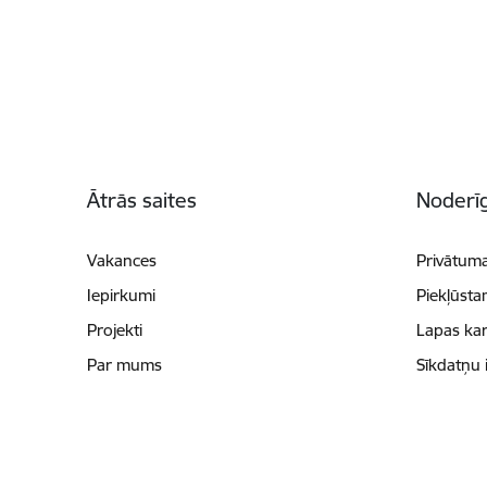
Kājene
Ātrās saites
Noderīg
Vakances
Privātuma
Iepirkumi
Piekļūsta
Projekti
Lapas kar
Par mums
Sīkdatņu 