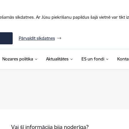
iešamās sīkdatnes. Ar Jūsu piekrišanu papildus šajā vietnē var tikt i
Pārvaldīt sīkdatnes
Nozares politika
Aktualitātes
ES un fondi
Konta
Vai šī informācija bija noderīga?