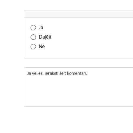
Vai šī informācija bija noderīga?
Jā
Daļēji
Nē
Ja vēlies, ieraksti šeit komentāru