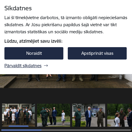
Pāriet uz lapas saturu
Sīkdatnes
1 / 12
Spied
lai meklētu
Enter
Lai šī tīmekļvietne darbotos, tā izmanto obligāti nepieciešamās
sīkdatnes. Ar Jūsu piekrišanu papildus šajā vietnē var tikt
izmantotas statistikas un sociālo mediju sīkdatnes.
Lūdzu, atzīmējiet savu izvēli:
Noraidīt
Apstiprināt visas
Pārvaldīt sīkdatnes