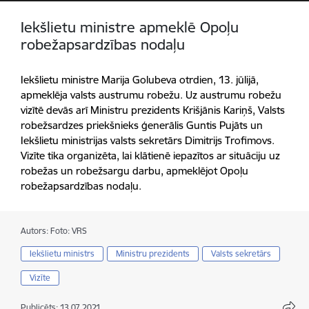
Iekšlietu ministre apmeklē Opoļu
robežapsardzības nodaļu
Iekšlietu ministre Marija Golubeva otrdien, 13. jūlijā,
apmeklēja valsts austrumu robežu. Uz austrumu robežu
vizītē devās arī Ministru prezidents Krišjānis Kariņš, Valsts
robežsardzes priekšnieks ģenerālis Guntis Pujāts un
Iekšlietu ministrijas valsts sekretārs Dimitrijs Trofimovs.
Vizīte tika organizēta, lai klātienē iepazītos ar situāciju uz
robežas un robežsargu darbu, apmeklējot Opoļu
robežapsardzības nodaļu.
Autors:
Foto: VRS
Iekšlietu ministrs
Ministru prezidents
Valsts sekretārs
Vizīte
Publicēts: 13.07.2021.