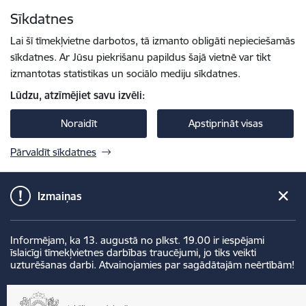
Pāriet uz lapas saturu
Sīkdatnes
Spied
lai meklētu
Enter
Lai šī tīmekļvietne darbotos, tā izmanto obligāti nepieciešamās
sīkdatnes. Ar Jūsu piekrišanu papildus šajā vietnē var tikt
izmantotas statistikas un sociālo mediju sīkdatnes.
Lūdzu, atzīmējiet savu izvēli:
Noraidīt
Apstiprināt visas
Pārvaldīt sīkdatnes
Izmaiņas
Informējam, ka 13. augustā no plkst. 19.00 ir iespējami
īslaicīgi tīmekļvietnes darbības traucējumi, jo tiks veikti
uzturēšanas darbi. Atvainojamies par sagādātajām neērtībām!