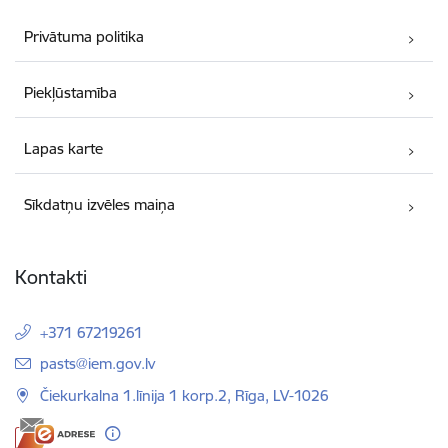
Privātuma politika
Piekļūstamība
Lapas karte
Sīkdatņu izvēles maiņa
Kontakti
+371 67219261
E-pasts:
pasts@iem.gov.lv
Čiekurkalna 1.līnija 1 korp.2, Rīga, LV-1026