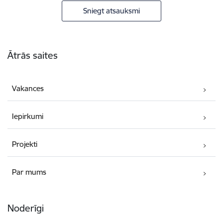
Sniegt atsauksmi
Kājene
Ātrās saites
Vakances
Iepirkumi
Projekti
Par mums
Noderīgi