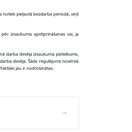
ņa notiek pieļautā bezdarba periodā, viņš
 pēc izsaukuma apstiprināšanas vai, ja
aunā darba devēja izsaukuma pieteikums,
nā darba devēja. Šāds regulējums novērsīs
aktiski jau ir nodrošinātas.