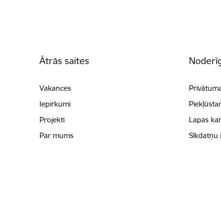
Kājene
Ātrās saites
Noderīg
Vakances
Privātuma
Iepirkumi
Piekļūsta
Projekti
Lapas kar
Par mums
Sīkdatņu 