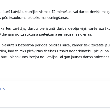
js, kurš Latvijā uzturējies vismaz 12 mēnešus, vai darba devēja mai
es pēc izsaukuma pieteikuma iesniegšanas.
 kartes turētājs, darbu pie jaunā darba devēja viņš varēs uzsākt
30 dienām no izsaukuma pieteikuma iesniegšanas dienas.
pieļautais bezdarba periods beidzas laikā, kamēr tiek izskatīts j
rīdim, kad tai tiks piešķirtas tiesības uzsākt nodarbinātību pie jau
būtu pienākums izceļot no Latvijas, lai gan jaunās darba attiecības f
nts