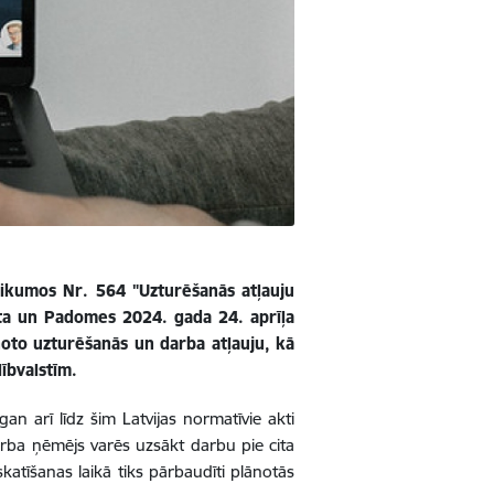
eikumos Nr. 564 "Uzturēšanās atļauju
nta un Padomes 2024. gada 24. aprīļa
noto uzturēšanās un darba atļauju, kā
ībvalstīm.
n arī līdz šim Latvijas normatīvie akti
rba ņēmējs varēs uzsākt darbu pie cita
atīšanas laikā tiks pārbaudīti plānotās