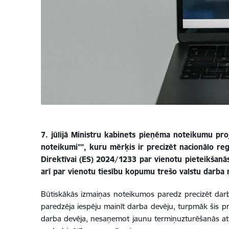
7. jūlijā Ministru kabinets pieņēma noteikumu pro
noteikumi"", kuru mērķis ir precizēt nacionālo re
Direktīvai (ES) 2024/1233 par vienotu pieteikšanās
arī par vienotu tiesību kopumu trešo valstu darba 
Būtiskākās izmaiņas noteikumos paredz precizēt darba 
paredzēja iespēju mainīt darba devēju, turpmāk šis p
darba devēja, nesaņemot jaunu termiņuzturēšanās atļa