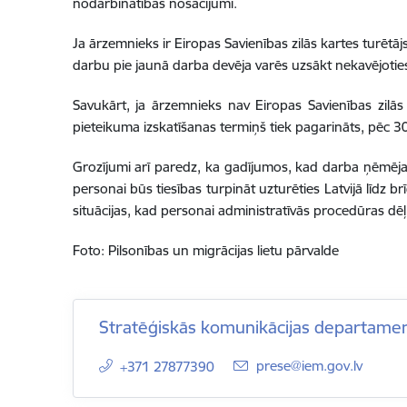
nodarbinātības nosacījumi.
Ja ārzemnieks ir Eiropas Savienības zilās kartes turētā
darbu pie jaunā darba devēja varēs uzsākt nekavējoti
Savukārt, ja ārzemnieks nav Eiropas Savienības zilās
pieteikuma izskatīšanas termiņš tiek pagarināts, pēc 
Grozījumi arī paredz, ka gadījumos, kad darba ņēmēja 
personai būs tiesības turpināt uzturēties Latvijā līdz b
situācijas, kad personai administratīvās procedūras dēļ 
Foto: Pilsonības un migrācijas lietu pārvalde
Stratēģiskās komunikācijas departame
E-pasts:
prese@iem.gov.lv
+371 27877390