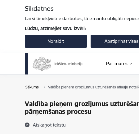
Pāriet uz lapas saturu
Sīkdatnes
Lai šī tīmekļvietne darbotos, tā izmanto obligāti nepiec
Lūdzu, atzīmējiet savu izvēli:
Noraidīt
Apstiprināt visas
Par mums
Sākums
Valdība pieņem grozījumus uzturēšanās atļauju notei
Valdība pieņem grozījumus uzturēšanā
pārņemšanas procesu
Atskaņot tekstu