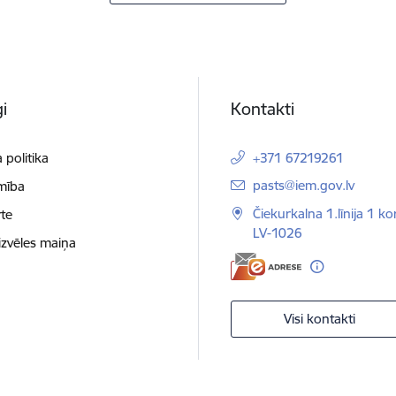
i
Kontakti
 politika
+371 67219261
E-pasts:
pasts@iem.gov.lv
mība
Čiekurkalna 1.līnija 1 ko
te
LV-1026
izvēles maiņa
Visi kontakti