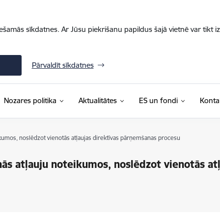
iešamās sīkdatnes. Ar Jūsu piekrišanu papildus šajā vietnē var tikt i
Pārvaldīt sīkdatnes
Nozares politika
Aktualitātes
ES un fondi
Konta
kumos, noslēdzot vienotās atļaujas direktīvas pārņemšanas procesu
s atļauju noteikumos, noslēdzot vienotās atļ