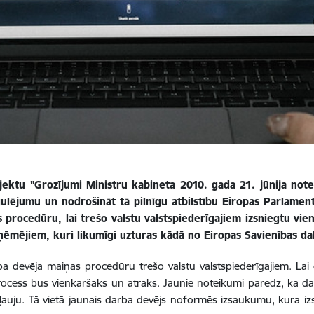
jektu "Grozījumi Ministru kabineta 2010. gada 21. jūnija not
gulējumu un nodrošināt tā pilnīgu atbilstību Eiropas Parlame
 procedūru, lai trešo valstu valstspiederīgajiem izsniegtu vie
ņēmējiem, kuri likumīgi uzturas kādā no Eiropas Savienības dal
devēja maiņas procedūru trešo valstu valstspiederīgajiem. Lai ga
rocess būs vienkāršāks un ātrāks. Jaunie noteikumi paredz, ka da
uju. Tā vietā jaunais darba devējs noformēs izsaukumu, kura izsk