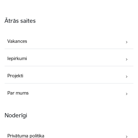
Kājene
Ātrās saites
Vakances
Iepirkumi
Projekti
Par mums
Noderīgi
Privātuma politika