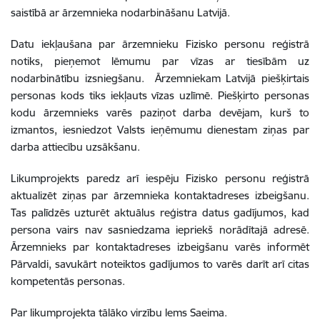
saistībā ar ārzemnieka nodarbināšanu Latvijā.
Datu iekļaušana par ārzemnieku Fizisko personu reģistrā
notiks, pieņemot lēmumu par vīzas ar tiesībām uz
nodarbinātību izsniegšanu. Ārzemniekam Latvijā piešķirtais
personas kods tiks iekļauts vīzas uzlīmē. Piešķirto personas
kodu ārzemnieks varēs paziņot darba devējam, kurš to
izmantos, iesniedzot Valsts ieņēmumu dienestam ziņas par
darba attiecību uzsākšanu.
Likumprojekts paredz arī iespēju Fizisko personu reģistrā
aktualizēt ziņas par ārzemnieka kontaktadreses izbeigšanu.
Tas palīdzēs uzturēt aktuālus reģistra datus gadījumos, kad
persona vairs nav sasniedzama iepriekš norādītajā adresē.
Ārzemnieks par kontaktadreses izbeigšanu varēs informēt
Pārvaldi, savukārt noteiktos gadījumos to varēs darīt arī citas
kompetentās personas.
Par likumprojekta tālāko virzību lems Saeima.