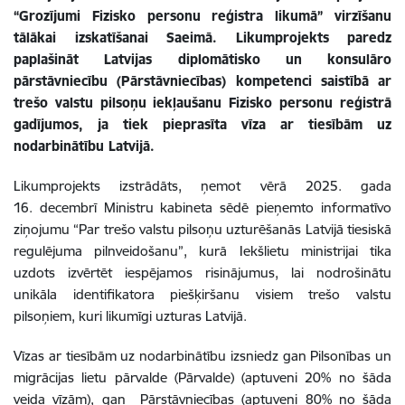
“Grozījumi Fizisko personu reģistra likumā” virzīšanu
tālākai izskatīšanai Saeimā. Likumprojekts paredz
paplašināt Latvijas diplomātisko un konsulāro
pārstāvniecību (Pārstāvniecības) kompetenci saistībā ar
trešo valstu pilsoņu iekļaušanu Fizisko personu reģistrā
gadījumos, ja tiek pieprasīta vīza ar tiesībām uz
nodarbinātību Latvijā.
Likumprojekts izstrādāts, ņemot vērā 2025. gada
16. decembrī Ministru kabineta sēdē pieņemto informatīvo
ziņojumu “Par trešo valstu pilsoņu uzturēšanās Latvijā tiesiskā
regulējuma pilnveidošanu”, kurā Iekšlietu ministrijai tika
uzdots izvērtēt iespējamos risinājumus, lai nodrošinātu
unikāla identifikatora piešķiršanu visiem trešo valstu
pilsoņiem, kuri likumīgi uzturas Latvijā.
Vīzas ar tiesībām uz nodarbinātību izsniedz gan Pilsonības un
migrācijas lietu pārvalde (Pārvalde) (aptuveni 20% no šāda
veida vīzām), gan Pārstāvniecības (aptuveni 80% no šāda