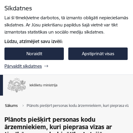
Pāriet uz lapas saturu
Sīkdatnes
Spied
lai meklētu
Enter
Lai šī tīmekļvietne darbotos, tā izmanto obligāti nepieciešamās
sīkdatnes. Ar Jūsu piekrišanu papildus šajā vietnē var tikt
izmantotas statistikas un sociālo mediju sīkdatnes.
Lūdzu, atzīmējiet savu izvēli:
Noraidīt
Apstiprināt visas
Pārvaldīt sīkdatnes
Sākums
Plānots piešķirt personas kodu ārzemniekiem, kuri pieprasa vīzas 
Plānots piešķirt personas kodu
ārzemniekiem, kuri pieprasa vīzas ar