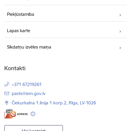
Piekļūstamība
Lapas karte
Sīkdatņu izvēles maiņa
Kontakti
+371 67219261
E-pasts:
pasts@iem.gov.lv
Čiekurkalna 1.līnija 1 korp.2, Rīga, LV-1026