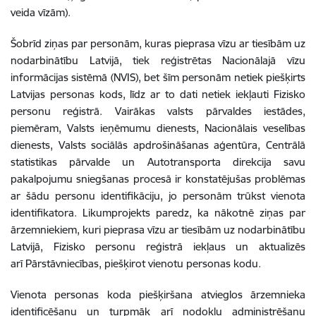
veida vīzām).
Šobrīd ziņas par personām, kuras pieprasa vīzu ar tiesībām uz
nodarbinātību Latvijā, tiek reģistrētas Nacionālajā vīzu
informācijas sistēmā (NVIS), bet šīm personām netiek piešķirts
Latvijas personas kods, līdz ar to dati netiek iekļauti Fizisko
personu reģistrā. Vairākas valsts pārvaldes iestādes,
piemēram, Valsts ieņēmumu dienests, Nacionālais veselības
dienests, Valsts sociālās apdrošināšanas aģentūra, Centrālā
statistikas pārvalde un Autotransporta direkcija savu
pakalpojumu sniegšanas procesā ir konstatējušas problēmas
ar šādu personu identifikāciju, jo personām trūkst vienota
identifikatora. Likumprojekts paredz, ka nākotnē ziņas par
ārzemniekiem, kuri pieprasa vīzu ar tiesībām uz nodarbinātību
Latvijā, Fizisko personu reģistrā iekļaus un aktualizēs
arī Pārstāvniecības, piešķirot vienotu personas kodu.
Vienota personas koda piešķiršana atvieglos ārzemnieka
identificēšanu un turpmāk arī nodokļu administrēšanu