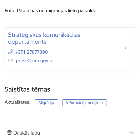
Foto: Pilsonības un migrācijas lietu pārvalde
Stratēģiskās komunikācijas
departaments
+371 27877390
E-pasts:
prese@iem.gov.lv
Saistītas tēmas
Aktualitātes:
Migrācija
Informācija medijiem
Drukāt lapu