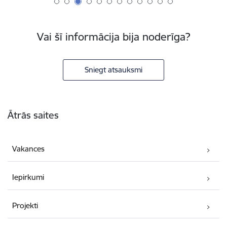
Vai šī informācija bija noderīga?
Sniegt atsauksmi
Kājene
Ātrās saites
Vakances
Iepirkumi
Projekti