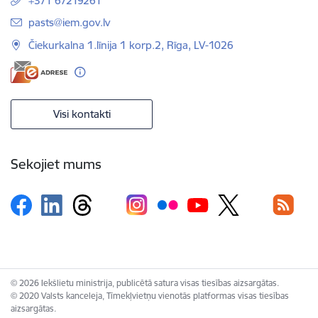
+371 67219261
E-pasts:
pasts@iem.gov.lv
Čiekurkalna 1.līnija 1 korp.2, Rīga, LV-1026
Visi kontakti
Sekojiet mums
© 2026 Iekšlietu ministrija, publicētā satura visas tiesības aizsargātas.
© 2020 Valsts kanceleja, Tīmekļvietņu vienotās platformas visas tiesības
aizsargātas.