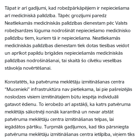
Tāpat ir arī gadījumi, kad robežpārkāpējiem ir nepieciešama
arī medicīniskā palīdzība. Tāpēc grozījumi paredz
Neatliekamās medicīniskās palīdzības dienestam pēc Valsts
robežsardzes lūguma nodrošināt nepieciešamo medicīnisko
palīdzību tiem, kuriem tā ir nepieciešama. Neatliekamās
medicīniskās palīdzības dienestam tiek dotas tiesības veidot
un aprīkot papildu brigādes nepieciešamās medicīniskās
palīdzības nodrošināšanai, tai skaitā šo cilvēku veselības
stāvokļa novērtēšanai.
Konstatēts, ka patvēruma meklētāju izmitināšanas centra
“Mucenieki” infrastruktūra nav pietiekama, lai pie pašreizējās
noslodzes visiem izmitinātajiem būtu iespēja individuāli
gatavot ēdienu. To ierobežo arī apstākļi, ka katrs patvēruma
meklētājs sākotnēji nonāk karantīnā un nevar atstāt
patvēruma meklētāju centra izmitināšanas telpas, lai
iegādātos pārtiku. Turpmāk gadījumos, kad tiks pārsniegta
patvēruma meklētāju izmitināšanas centra ietilpība, viņiem tiks