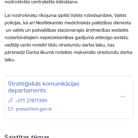
nodrošināta centralizēta ēdināšana.
Lai nodrošinātu rīkojuma izpildi Valsts robežsardzes, Valsts
policijas, kā arī Neatliekamās medicīniskās palīdzības dienesta
un valsts un pašvaldības stacionārajās ārstniecības iestādēs
nodarbinātajiem nepieciešamības gadījumā attiecīgo iestāžu
vadītāji varēs noteikt tādu virsstundu darba laiku, kas
pārsniedz Darba likumā noteikto maksimālo virsstundu darba
laiku.
Stratēģiskās komunikācijas
departaments
+371 27877390
E-pasts:
prese@iem.gov.lv
Saistītas tēmas