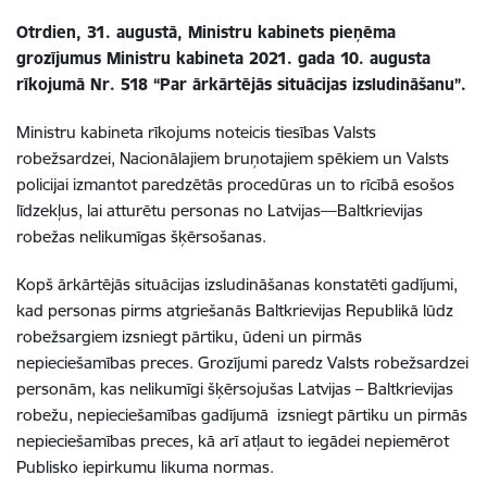
Otrdien, 31. augustā, Ministru kabinets pieņēma
grozījumus Ministru kabineta 2021. gada 10. augusta
rīkojumā Nr. 518 “Par ārkārtējās situācijas izsludināšanu”.
Ministru kabineta rīkojums noteicis tiesības Valsts
robežsardzei, Nacionālajiem bruņotajiem spēkiem un Valsts
policijai izmantot paredzētās procedūras un to rīcībā esošos
līdzekļus, lai atturētu personas no Latvijas—Baltkrievijas
robežas nelikumīgas šķērsošanas.
Kopš ārkārtējās situācijas izsludināšanas konstatēti gadījumi,
kad personas pirms atgriešanās Baltkrievijas Republikā lūdz
robežsargiem izsniegt pārtiku, ūdeni un pirmās
nepieciešamības preces. Grozījumi paredz Valsts robežsardzei
personām, kas nelikumīgi šķērsojušas Latvijas – Baltkrievijas
robežu, nepieciešamības gadījumā izsniegt pārtiku un pirmās
nepieciešamības preces, kā arī atļaut to iegādei nepiemērot
Publisko iepirkumu likuma normas.