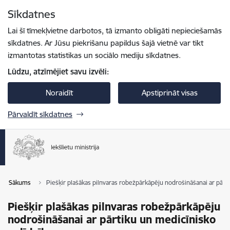
Pāriet uz lapas saturu
Sīkdatnes
Spied
lai meklētu
Enter
Lai šī tīmekļvietne darbotos, tā izmanto obligāti nepieciešamās
sīkdatnes. Ar Jūsu piekrišanu papildus šajā vietnē var tikt
izmantotas statistikas un sociālo mediju sīkdatnes.
Lūdzu, atzīmējiet savu izvēli:
Noraidīt
Apstiprināt visas
Pārvaldīt sīkdatnes
Sākums
Piešķir plašākas pilnvaras robežpārkāpēju nodrošināšanai ar pārt
Piešķir plašākas pilnvaras robežpārkāpēju
nodrošināšanai ar pārtiku un medicīnisko