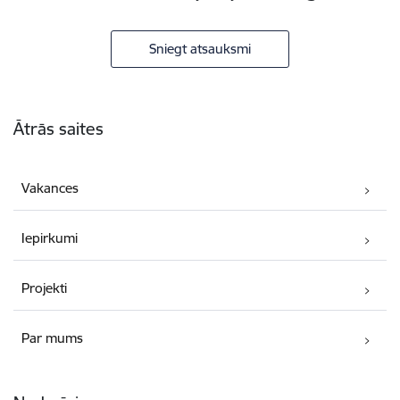
Sniegt atsauksmi
Kājene
Ātrās saites
Vakances
Iepirkumi
Projekti
Par mums