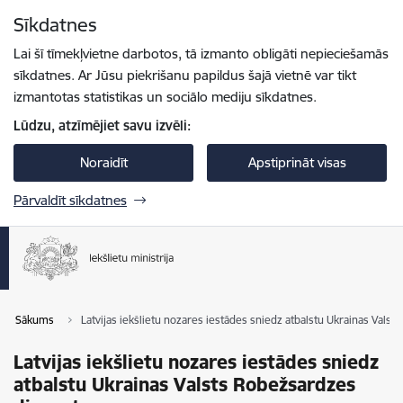
Pāriet uz lapas saturu
Sīkdatnes
Spied
lai meklētu
Enter
Lai šī tīmekļvietne darbotos, tā izmanto obligāti nepieciešamās
sīkdatnes. Ar Jūsu piekrišanu papildus šajā vietnē var tikt
izmantotas statistikas un sociālo mediju sīkdatnes.
Lūdzu, atzīmējiet savu izvēli:
Noraidīt
Apstiprināt visas
Pārvaldīt sīkdatnes
Sākums
Latvijas iekšlietu nozares iestādes sniedz atbalstu Ukrainas Val
Latvijas iekšlietu nozares iestādes sniedz
atbalstu Ukrainas Valsts Robežsardzes