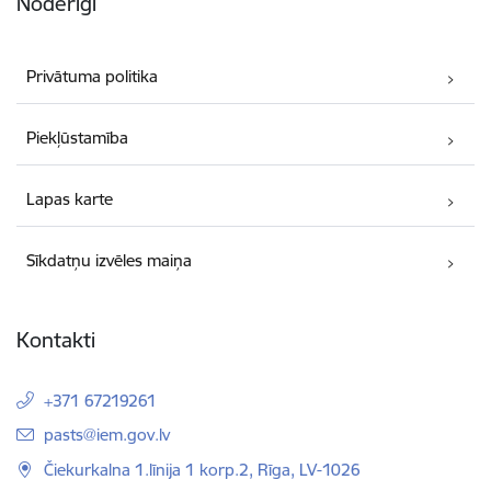
Noderīgi
Privātuma politika
Piekļūstamība
Lapas karte
Sīkdatņu izvēles maiņa
Kontakti
+371 67219261
E-pasts:
pasts@iem.gov.lv
Čiekurkalna 1.līnija 1 korp.2, Rīga, LV-1026