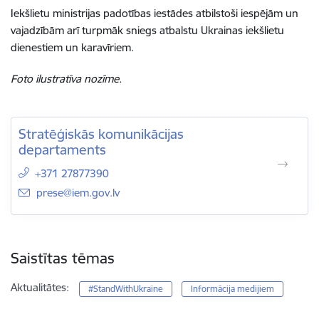
Iekšlietu ministrijas padotības iestādes atbilstoši iespējām un
vajadzībām arī turpmāk sniegs atbalstu Ukrainas iekšlietu
dienestiem un karavīriem.
Foto ilustratīva nozīme.
Stratēģiskās komunikācijas
departaments
+371 27877390
E-pasts:
prese@iem.gov.lv
Saistītas tēmas
Aktualitātes:
#StandWithUkraine
Informācija medijiem