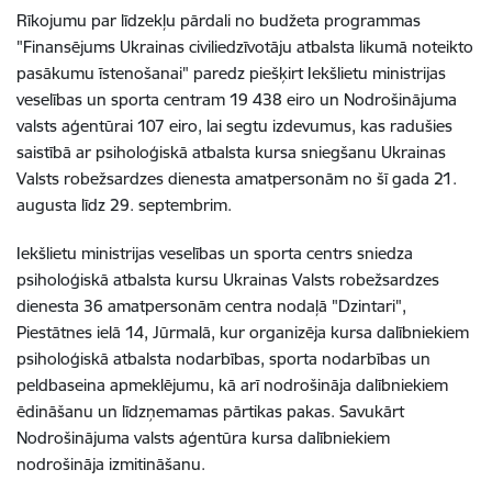
Rīkojumu par līdzekļu pārdali no budžeta programmas
"Finansējums Ukrainas civiliedzīvotāju atbalsta likumā noteikto
pasākumu īstenošanai" paredz piešķirt Iekšlietu ministrijas
veselības un sporta centram 19 438 eiro un Nodrošinājuma
valsts aģentūrai 107 eiro, lai segtu izdevumus, kas radušies
saistībā ar psiholoģiskā atbalsta kursa sniegšanu Ukrainas
Valsts robežsardzes dienesta amatpersonām no šī gada 21.
augusta līdz 29. septembrim.
Iekšlietu ministrijas veselības un sporta centrs sniedza
psiholoģiskā atbalsta kursu Ukrainas Valsts robežsardzes
dienesta 36 amatpersonām centra nodaļā "Dzintari",
Piestātnes ielā 14, Jūrmalā, kur organizēja kursa dalībniekiem
psiholoģiskā atbalsta nodarbības, sporta nodarbības un
peldbaseina apmeklējumu, kā arī nodrošināja dalībniekiem
ēdināšanu un līdzņemamas pārtikas pakas. Savukārt
Nodrošinājuma valsts aģentūra kursa dalībniekiem
nodrošināja izmitināšanu.