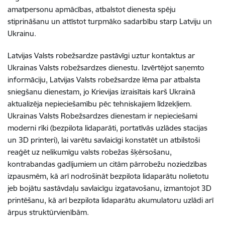
amatpersonu apmācības, atbalstot dienesta spēju
stiprināšanu un attīstot turpmāko sadarbību starp Latviju un
Ukrainu.
Latvijas Valsts robežsardze pastāvīgi uztur kontaktus ar
Ukrainas Valsts robežsardzes dienestu. Izvērtējot saņemto
informāciju, Latvijas Valsts robežsardze lēma par atbalsta
sniegšanu dienestam, jo Krievijas izraisītais karš Ukrainā
aktualizēja nepieciešamību pēc tehniskajiem līdzekļiem.
Ukrainas Valsts Robežsardzes dienestam ir nepieciešami
moderni rīki (bezpilota lidaparāti, portatīvās uzlādes stacijas
un 3D printeri), lai varētu savlaicīgi konstatēt un atbilstoši
reaģēt uz nelikumīgu valsts robežas šķērsošanu,
kontrabandas gadījumiem un citām pārrobežu noziedzības
izpausmēm, kā arī nodrošināt bezpilota lidaparātu nolietotu
jeb bojātu sastāvdaļu savlaicīgu izgatavošanu, izmantojot 3D
printēšanu, kā arī bezpilota lidaparātu akumulatoru uzlādi arī
ārpus
struktūrvienībām.