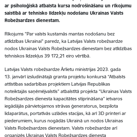
ar psiholoģiskā atbalsta kursa nodrošināšanu un rīkojumu
saistībā ar tehnisko līdzekļu nodošanu Ukrainas Valsts
Robežsardzes dienestam.
Rīkojums "Par valsts kustamās mantas nodošanu bez
atlīdzības Ukrainai" paredz, ka Latvijas Valsts robežsardze
nodos Ukrainas Valsts Robežsardzes dienestam bez atlīdzības
tehniskos līdzekļus 39 172,21 eiro vērtībā.
Latvijas Valsts robežsardze Ārlietu ministrijas 2023. gada
13. janvārī izsludinātajā granta projektu konkursā “Atbalsts
attīstības sadarbības projektiem Latvijas Republikas
noteiktajās saņēmējvalstīs”
atbalstītā projekta “Ukrainas
Valsts
Robežsardzes dienesta
kapacitātes stiprināšana” ietvaros
iegādājās pārvietojamos strāvas ģeneratorus, bezpilota
lidaparātus, portatīvās uzlādes stacijas, kā arī 3D printeri ar
piederumiem, kurus nogādās Ukrainā un nodos Ukrainas
Valsts Robežsardzes dienestam. Valsts robežsardze arī
organizēs Ukrainas Valsts Robežsardzes dienesta