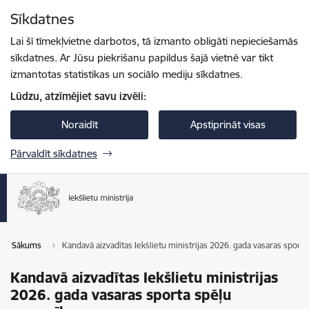
Pāriet uz lapas saturu
Sīkdatnes
Spied
lai meklētu
Enter
Lai šī tīmekļvietne darbotos, tā izmanto obligāti nepieciešamās
sīkdatnes. Ar Jūsu piekrišanu papildus šajā vietnē var tikt
izmantotas statistikas un sociālo mediju sīkdatnes.
Lūdzu, atzīmējiet savu izvēli:
Noraidīt
Apstiprināt visas
Pārvaldīt sīkdatnes
Sākums
Kandavā aizvadītas Iekšlietu ministrijas 2026. gada vasaras sport
Kandavā aizvadītas Iekšlietu ministrijas
2026. gada vasaras sporta spēļu