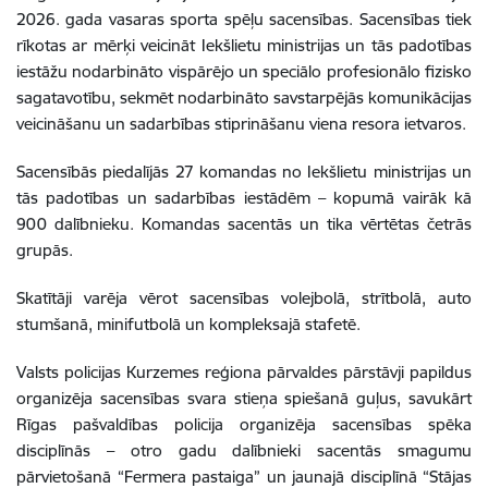
2026. gada vasaras sporta spēļu sacensības. Sacensības tiek
rīkotas ar mērķi veicināt Iekšlietu ministrijas un tās padotības
iestāžu nodarbināto vispārējo un speciālo profesionālo fizisko
sagatavotību, sekmēt nodarbināto savstarpējās komunikācijas
veicināšanu un sadarbības stiprināšanu viena resora ietvaros.
Sacensībās piedalījās 27 komandas no Iekšlietu ministrijas un
tās padotības un sadarbības iestādēm – kopumā vairāk kā
900 dalībnieku. Komandas sacentās un tika vērtētas četrās
grupās.
Skatītāji varēja vērot sacensības volejbolā, strītbolā, auto
stumšanā, minifutbolā un kompleksajā stafetē.
Valsts policijas Kurzemes reģiona pārvaldes pārstāvji papildus
organizēja sacensības svara stieņa spiešanā guļus, savukārt
Rīgas pašvaldības policija organizēja sacensības spēka
disciplīnās – otro gadu dalībnieki sacentās smagumu
pārvietošanā “Fermera pastaiga” un jaunajā disciplīnā “Stājas