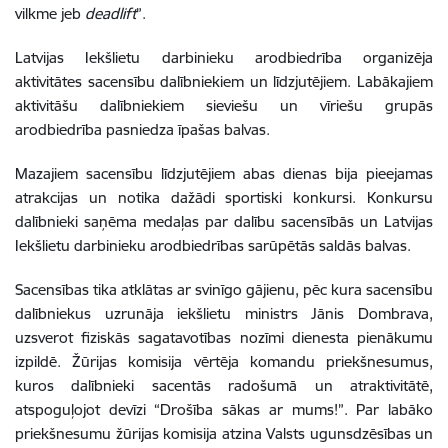
vilkme jeb
deadlift
”.
Latvijas Iekšlietu darbinieku arodbiedrība organizēja
aktivitātes sacensību dalībniekiem un līdzjutējiem. Labākajiem
aktivitāšu dalībniekiem sieviešu un vīriešu grupās
arodbiedrība pasniedza īpašas balvas.
Mazajiem sacensību līdzjutējiem abas dienas bija pieejamas
atrakcijas un notika dažādi sportiski konkursi. Konkursu
dalībnieki saņēma medaļas par dalību sacensībās un Latvijas
Iekšlietu darbinieku arodbiedrības sarūpētās saldās balvas.
Sacensības tika atklātas ar svinīgo gājienu, pēc kura sacensību
dalībniekus uzrunāja iekšlietu ministrs Jānis Dombrava,
uzsverot fiziskās sagatavotības nozīmi dienesta pienākumu
izpildē. Žūrijas komisija vērtēja komandu priekšnesumus,
kuros dalībnieki sacentās radošumā un atraktivitātē,
atspoguļojot devīzi “Drošība sākas ar mums!”. Par labāko
priekšnesumu žūrijas komisija atzina Valsts ugunsdzēsības un