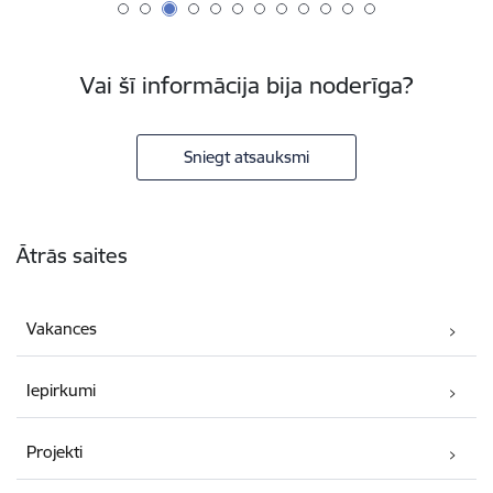
Vai šī informācija bija noderīga?
Sniegt atsauksmi
Kājene
Ātrās saites
Vakances
Iepirkumi
Projekti