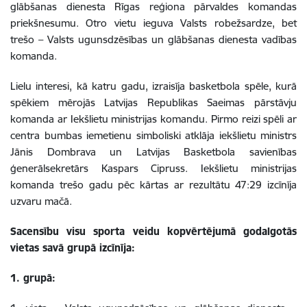
glābšanas dienesta Rīgas reģiona pārvaldes komandas
priekšnesumu. Otro vietu ieguva Valsts robežsardze, bet
trešo – Valsts ugunsdzēsības un glābšanas dienesta vadības
komanda.
Lielu interesi, kā katru gadu, izraisīja basketbola spēle, kurā
spēkiem mērojās Latvijas Republikas Saeimas pārstāvju
komanda ar Iekšlietu ministrijas komandu. Pirmo reizi spēli ar
centra bumbas iemetienu simboliski atklāja iekšlietu ministrs
Jānis Dombrava un Latvijas Basketbola savienības
ģenerālsekretārs Kaspars Cipruss. Iekšlietu ministrijas
komanda trešo gadu pēc kārtas ar rezultātu 47:29 izcīnīja
uzvaru mačā.
Sacensību visu sporta veidu kopvērtējumā godalgotās
vietas savā grupā izcīnīja:
1. grupā: