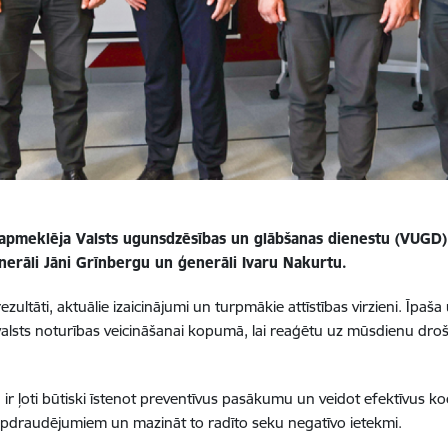
va apmeklēja Valsts ugunsdzēsības un glābšanas dienestu (VUGD
nerāli Jāni Grīnbergu un ģenerāli Ivaru Nakurtu.
ezultāti, aktuālie izaicinājumi un turpmākie attīstības virzieni. Īpaša
un valsts noturības veicināšanai kopumā, lai reaģētu uz mūsdienu d
a ir ļoti būtiski īstenot preventīvus pasākumu un veidot efektīvus ko
 apdraudējumiem un mazināt to radīto seku negatīvo ietekmi.