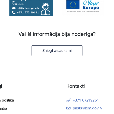
Vai šī informācija bija noderīga?
Sniegt atsauksmi
i
Kontakti
 politika
+371 67219261
E-pasts:
pasts@iem.gov.lv
mība