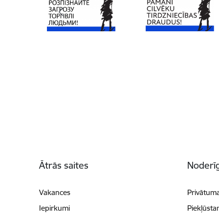
Kājene
Ātrās saites
Noderīg
Vakances
Privātuma
Iepirkumi
Piekļūsta