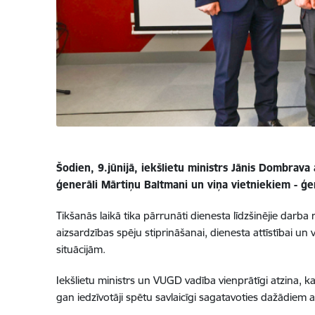
Šodien, 9.jūnijā, iekšlietu ministrs Jānis Dombra
ģenerāli Mārtiņu Baltmani un viņa vietniekiem - ģe
Tikšanās laikā tika pārrunāti dienesta līdzšinējie darba r
aizsardzības spēju stiprināšanai, dienesta attīstībai 
situācijām.
Iekšlietu ministrs un VUGD vadība vienprātīgi atzina, k
gan iedzīvotāji spētu savlaicīgi sagatavoties dažādiem