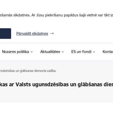
iešamās sīkdatnes. Ar Jūsu piekrišanu papildus šajā vietnē var tikt i
Pārvaldīt sīkdatnes
Nozares politika
Aktualitātes
ES un fondi
Konta
unsdzēsības un glābšanas dienesta vadību
ekas ar Valsts ugunsdzēsības un glābšanas die