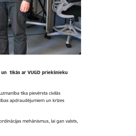
) un tikās ar VUGD priekšnieku
 uzmanība tika pievērsta civilās
rošības apdraudējumiem un krīzes
ordinācijas mehānismus, lai gan valsts,