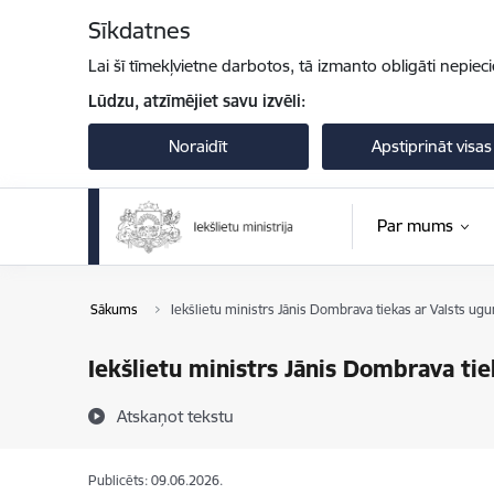
Pāriet uz lapas saturu
Sīkdatnes
Lai šī tīmekļvietne darbotos, tā izmanto obligāti nepiec
Lūdzu, atzīmējiet savu izvēli:
Noraidīt
Apstiprināt visas
Par mums
Sākums
Iekšlietu ministrs Jānis Dombrava tiekas ar Valsts ug
Iekšlietu ministrs Jānis Dombrava ti
Atskaņot tekstu
Publicēts: 09.06.2026.