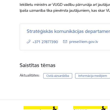
Iekšlietu ministrs ar VUGD vadību pārrunāja arī jautāju
īpaša uzmanība tika pievērsta jautājumiem, kas skar V
Stratēģiskās komunikācijas departame
E-pasts:
prese@iem.gov.lv
+371 27877390
Saistītas tēmas
Aktualitātes:
Civilā aizsardzība
Informācija medijiem