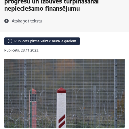
progresu un izbūves turpināšanai
nepieciešamo finansējumu
Atskaņot tekstu
Publicēts
pirms vairāk nekā 2 gadiem
Publicēts: 28.11.2023.