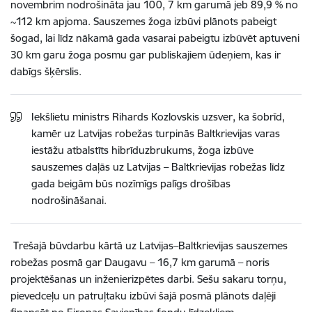
novembrim nodrošināta jau 100, 7 km garumā jeb 89,9 % no
~112 km apjoma. Sauszemes žoga izbūvi plānots pabeigt
šogad, lai līdz nākamā gada vasarai pabeigtu izbūvēt aptuveni
30 km garu žoga posmu gar publiskajiem ūdeņiem, kas ir
dabīgs šķērslis.
Iekšlietu ministrs Rihards Kozlovskis uzsver, ka šobrīd,
kamēr uz Latvijas robežas turpinās Baltkrievijas varas
iestāžu atbalstīts hibrīduzbrukums, žoga izbūve
sauszemes daļās uz Latvijas – Baltkrievijas robežas līdz
gada beigām būs nozīmīgs palīgs drošības
nodrošināšanai.
Trešajā būvdarbu kārtā uz Latvijas–Baltkrievijas sauszemes
robežas posmā gar Daugavu – 16,7 km garumā – noris
projektēšanas un inženierizpētes darbi. Sešu sakaru torņu,
pievedceļu un patruļtaku izbūvi šajā posmā plānots daļēji