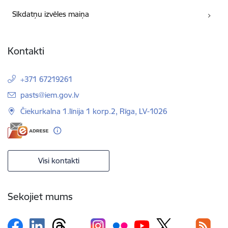
Sīkdatņu izvēles maiņa
Kontakti
+371 67219261
E-pasts:
pasts@iem.gov.lv
Čiekurkalna 1.līnija 1 korp.2, Rīga, LV-1026
Visi kontakti
Sekojiet mums