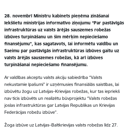
28. novembrī
Ministru kabinets pieņēma zināšanai
Iekšlietu ministrijas informatīvo ziņojumu “Par pastāvīgās
infrastruktūras uz valsts ārējās sauszemes robežas
izbūves turpināšanu un šim mērķim nepieciešamo
finansējumu”, kas sagatavots, lai informētu valdību un
Saeimu par pastāvīgās infrastruktūras izbūves gaitu uz
valsts ārējās sauszemes robežas, kā arī izbūves
turpināšanai nepieciešamo finansējumu.
Ar valdības akceptu valsts akciju sabiedrība “Valsts
nekustamie īpašumi” ir uzņēmusies finansiālās saistības, lai
izbūvētu žogu uz Latvijas–Krievijas robežas, kur tas iepriekš
nav ticis izbūvēts un realizētu būvprojektu “Valsts robežas
joslas infrastruktūras gar Latvijas Republikas un Krievijas
Federācijas robežu izbūve”.
Žoga izbūve uz Latvijas–Baltkrievijas valsts robežas līdz 27.