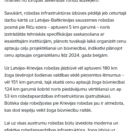
finansēt no Eiropas Savienības fondu līdzekļiem.
Savukārt, robežas infrastruktūras izbūves pēdējā jeb ceturtajā
darbu kārtā uz Latvijas–Baltkrievijas sauszemes robežas
posmā pie Riču ezera – aptuveni 5 km garumā – noris
izstrādātās tehniskās specifikācijas saskaņošana ar
iesaistītajām institūcijām, plānots tuvākajā laikā organizēt cenu
aptauju ceļu projektēšanai un būvniecībai, indikatīvi plānojot
cenu aptaujas organizēšanu līdz 2024. gada beigām.
Uz Latvijas–Krievijas robežas jāizbūvē vēl aptuveni 180 km
žoga (ievērojot šodienas valdības sēdē pieņemtos lēmumus –
vēl 151 km garumā, tajā skaitā cenu aptaujā žoga būvniecībai
124 km garumā šobrīd noris piedāvājumu vērtēšana) un ap
53 km robežapsardzības infrastruktūras (patruļtakas).
Būtiska daļa robežjoslas pie Krievijas robežas jau ir atmežota,
kas dod iespēju veikt žoga būvniecību raitāk.
Lai uz visas austrumu robežas būtu izveidota moderna un
efektīva robežapsardzības infrastruktūra, žoga izbūvi uz