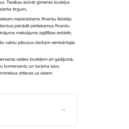
s. Tiesības aicināt ģimenes locekļus
s darba tirgum;
niekam nepieciešamo finanšu līdzekļu
entus) pierādīt pietiekamus finanšu
ošinājuma maksājums izglītības iestādē;
rešo valstu pilsoņus darbam vienkāršajās
ersanta valdes locekļiem arī gadījumā,
citu komersantu un turpina savu
zemniekus attiecas uz visiem