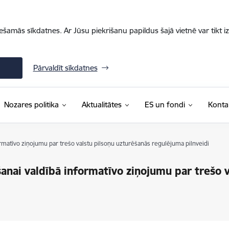
iešamās sīkdatnes. Ar Jūsu piekrišanu papildus šajā vietnē var tikt i
Pārvaldīt sīkdatnes
Nozares politika
Aktualitātes
ES un fondi
Konta
nformatīvo ziņojumu par trešo valstu pilsoņu uzturēšanās regulējuma pilnveidi
tīšanai valdībā informatīvo ziņojumu par trešo 