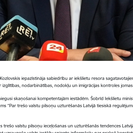
Kozlovskis iepazīstināja sabiedrību ar iekšlietu resora sagatavotaji
ar izglītības, nodarbinātības, nodokļu un imigrācijas kontroles jomas
sniegusi skaņošanai kompetentajām iestādēm. Šobrīd Iekšlietu ministri
s “Par trešo valstu pilsoņu uzturēšanās Latvijā tiesiskā regulējuma
ās trešo valstu pilsoņu ieceļošanas un uzturēšanās tendences Latvij
ojot uzraugošo valsts iestāžu sniegto informāciju par praksē kon