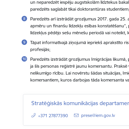
un neparedzēt iespēju augstskolām līdztekus bakala
paredzēts saglabāt tikai doktorantūras studentiem, l
Paredzēts arī izstrādāt grozījumus 2017. gada 25.
apmēru un finanšu līdzekļu esības konstatēšanu”,
līdzekļus pēdējo sešu mēnešu periodā vai noteikt, ka
Tāpat informatīvajā ziņojumā iepriekš aprakstīto ris
profesijās;
Paredzēts izstrādāt grozījumus Imigrācijas likumā,
ja šīs personas reģistrē jaunu komersantu. Praksē 
nelikumīgo rīcību. Lai novērstu šādas situācijas, Im
komersantiem, kuros darbojas tāda komersanta vald
Stratēģiskās komunikācijas departame
E-pasts:
prese@iem.gov.lv
+371 27877390