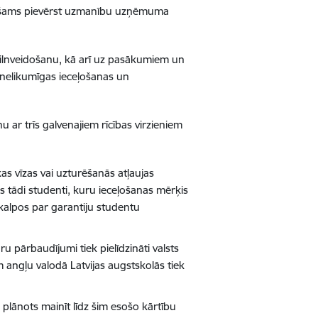
eciešams pievērst uzmanību uzņēmuma
pilnveidošanu, kā arī uz pasākumiem un
 nelikumīgas ieceļošanas un
 ar trīs galvenajiem rīcības virzieniem
as vīzas vai uzturēšanās atļaujas
 tādi studenti, kuru ieceļošanas mērķis
 kalpos par garantiju studentu
u pārbaudījumi tiek pielīdzināti valsts
 angļu valodā Latvijas augstskolās tiek
plānots mainīt līdz šim esošo kārtību