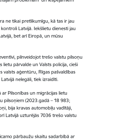
 ne tikai pretlikumīgu, kā tas ir jau
ntroli Latvijā. Iekšlietu dienesti jau
Latvijā, bet arī Eiropā, un mūsu
ventīvi, pilnveidojot trešo valstu pilsoņu
ietu pārvalde un Valsts policija, cieši
as valsts aģentūru, Rīgas pašvaldības
tvijā nelegāli, tiek izraidīti.
 ar Pilsonības un migrācijas lietu
stu pilsoņiem (2023.gadā – 18 983;
i, bija kravas automobiļu vadītāji,
ī Latvijā uzturējās 7036 trešo valstu
 veicamo pārbaužu skaitu sadarbībā ar