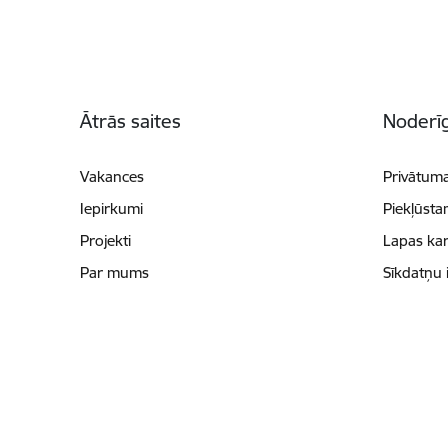
Kājene
Ātrās saites
Noderīg
Vakances
Privātuma
Iepirkumi
Piekļūsta
Projekti
Lapas kar
Par mums
Sīkdatņu 