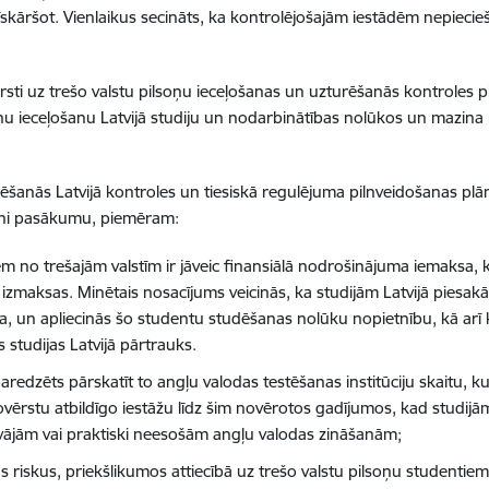
 trīskāršot. Vienlaikus secināts, ka kontrolējošajām iestādēm nepi
sti uz trešo valstu pilsoņu ieceļošanas un uzturēšanās kontroles 
soņu ieceļošanu Latvijā studiju un nodarbinātības nolūkos un mazina
rēšanās Latvijā kontroles un tiesiskā regulējuma pilnveidošanas plānu
rkni pasākumu, piemēram:
 no trešajām valstīm ir jāveic finansiālā nodrošinājuma iemaksa, k
maksas. Minētais nosacījums veicinās, ka studijām Latvijā piesakās
ba, un apliecinās šo studentu studēšanas nolūku nopietnību, kā arī
studijas Latvijā pārtrauks.
redzēts pārskatīt to angļu valodas testēšanas institūciju skaitu, kur
ērstu atbildīgo iestāžu līdz šim novērotos gadījumos, kad studijām
ti vājām vai praktiski neesošām angļu valodas zināšanām;
riskus, priekšlikumos attiecībā uz trešo valstu pilsoņu studentiem 