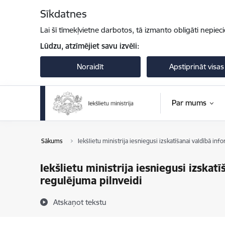
Pāriet uz lapas saturu
Sīkdatnes
Lai šī tīmekļvietne darbotos, tā izmanto obligāti nepiec
Lūdzu, atzīmējiet savu izvēli:
Noraidīt
Apstiprināt visas
Par mums
Sākums
Iekšlietu ministrija iesniegusi izskatīšanai valdībā i
Iekšlietu ministrija iesniegusi izska
regulējuma pilnveidi
Atskaņot tekstu