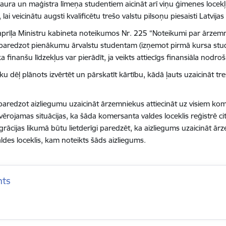
ura un maģistra līmeņa studentiem aicināt arī viņu ģimenes locekļu
ai veicinātu augsti kvalificētu trešo valstu pilsoņu piesaisti Latvija
 aprīļa Ministru kabineta noteikumos Nr. 225 “Noteikumi par ārzem
 paredzot pienākumu ārvalstu studentam (izņemot pirmā kursa stud
 finanšu līdzekļus var pierādīt, ja veikts attiecīgs finansiāla nodr
ku dēļ plānots izvērtēt un pārskatīt kārtību, kādā ļauts uzaicināt t
 paredzot aizliegumu uzaicināt ārzemniekus attiecināt uz visiem kom
vērojamas situācijas, ka šāda komersanta valdes loceklis reģistrē 
igrācijas likumā būtu lietderīgi paredzēt, ka aizliegums uzaicināt ār
es loceklis, kam noteikts šāds aizliegums.
nts