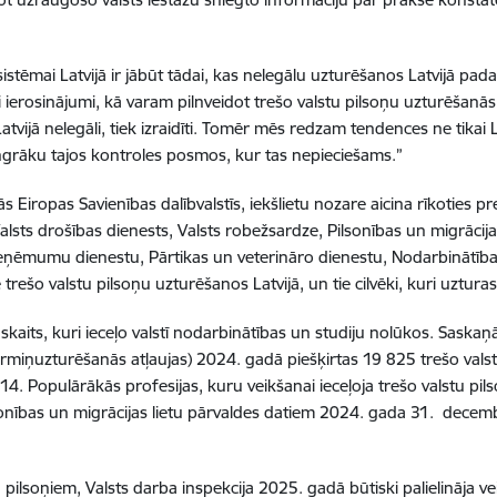
stēmai Latvijā ir jābūt tādai, kas nelegālu uzturēšanos Latvijā padara
ierosinājumi, kā varam pilnveidot trešo valstu pilsoņu uzturēšanās ko
 Latvijā nelegāli, tiek izraidīti. Tomēr mēs redzam tendences ne tikai 
tingrāku tajos kontroles posmos, kur tas nepieciešams.”
s Eiropas Savienības dalībvalstīs, iekšlietu nozare aicina rīkoties pre
lsts drošības dienests, Valsts robežsardze, Pilsonības un migrācijas l
ts ieņēmumu dienestu, Pārtikas un veterināro dienestu, Nodarbinātīb
trešo valstu pilsoņu uzturēšanos Latvijā, un tie cilvēki, kuri uzturas La
skaits, kuri ieceļo valstī nodarbinātības un studiju nolūkos. Saskaņā
ermiņuzturēšanās atļaujas) 2024. gadā piešķirtas 19 825 trešo val
Populārākās profesijas, kuru veikšanai ieceļoja trešo valstu pilsoņ
sonības un migrācijas lietu pārvaldes datiem 2024. gada 31. decembr
tu pilsoņiem, Valsts darba inspekcija 2025. gadā būtiski palielināja