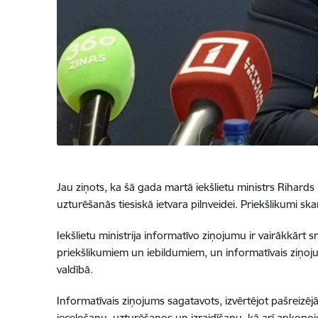
Jau ziņots, ka šā gada martā iekšlietu ministrs Rihards 
uzturēšanās tiesiskā ietvara pilnveidei. Priekšlikumi sk
Iekšlietu ministrija informatīvo ziņojumu ir vairākkārt 
priekšlikumiem un iebildumiem, un informatīvais ziņojum
valdībā
.
Informatīvais ziņojums sagatavots, izvērtējot pašreizēj
ieceļošanu, uzturēšanos un izraidīšanu, kā arī apkop