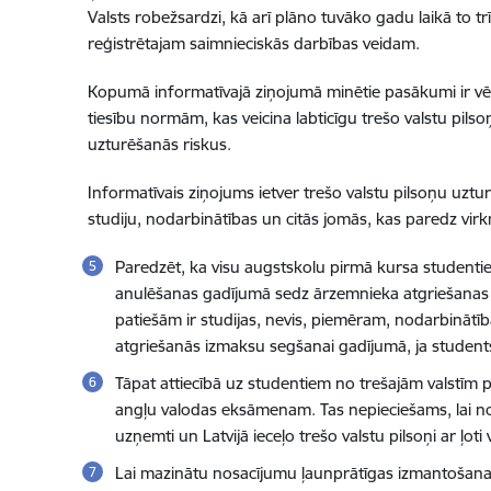
Valsts robežsardzi, kā arī plāno tuvāko gadu laikā to
reģistrētajam saimnieciskās darbības veidam.
Kopumā informatīvajā ziņojumā minētie pasākumi ir vēr
tiesību normām, kas veicina labticīgu trešo valstu pil
uzturēšanās riskus.
Informatīvais ziņojums ietver trešo valstu pilsoņu uztu
studiju, nodarbinātības un citās jomās, kas paredz vi
Paredzēt, ka visu augstskolu pirmā kursa studentiem
anulēšanas gadījumā sedz ārzemnieka atgriešanas iz
patiešām ir studijas, nevis, piemēram, nodarbinātī
atgriešanās izmaksu segšanai gadījumā, ja students 
Tāpat attiecībā uz studentiem no trešajām valstīm pa
angļu valodas eksāmenam. Tas nepieciešams, lai nov
uzņemti un Latvijā ieceļo trešo valstu pilsoņi ar ļo
Lai mazinātu nosacījumu ļaunprātīgas izmantošanas 