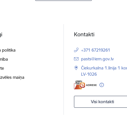
i
Kontakti
 politika
+371 67219261
E-pasts:
pasts@iem.gov.lv
mība
Čiekurkalna 1.līnija 1 ko
te
LV-1026
izvēles maiņa
Visi kontakti