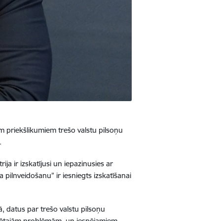
em priekšlikumiem trešo valstu pilsoņu
.
ja ir izskatījusi un iepazinusies ar
 pilnveidošanu” ir iesniegts
izskatīšanai
ā, datus par trešo valstu pilsoņu
statētajām problēmām un iespējamiem