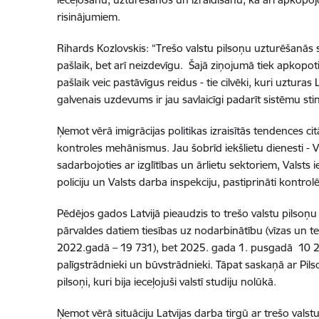
risinājumiem.
Rihards Kozlovskis: “Trešo valstu pilsoņu uzturēšanās si
pašlaik, bet arī neizdevīgu. Šajā ziņojumā tiek apkopoti 
pašlaik veic pastāvīgus reidus - tie cilvēki, kuri uzturas
galvenais uzdevums ir jau savlaicīgi padarīt sistēmu s
Ņemot vērā imigrācijas politikas izraisītās tendences citā
kontroles mehānismus. Jau šobrīd iekšlietu dienesti - Va
sadarbojoties ar izglītības un ārlietu sektoriem, Vals
policiju un Valsts darba inspekciju, pastiprināti kontrolē 
Pēdējos gados Latvijā pieaudzis to trešo valstu pilsoņu 
pārvaldes datiem tiesības uz nodarbinātību (vīzas un t
2022.gadā – 19 731), bet 2025. gada 1. pusgadā 10 214. 
palīgstrādnieki un būvstrādnieki. Tāpat saskaņā ar Pil
pilsoņi, kuri bija ieceļojuši valstī studiju nolūkā.
Ņemot vērā situāciju Latvijas darba tirgū ar trešo vals