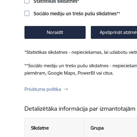
Statistikas sīkdatnes
*
Sociālo mediju un trešo pušu sīkdatnes
**
Noraidīt
Apstiprināt atzīmē
*
Statistikas sīkdatnes - nepieciešamas, lai uzlabotu v
**
Sociālo mediju un trešo pušu sīkdatnes - nepieciešamas
piemēram, Google Maps, PowerBI vai citus.
Privātuma politika
Detalizētāka informācija par izmantotajām
Sīkdatne
Grupa