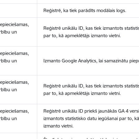
Reģistrē, ka tiek parādīts modālais logs.
nepieciešamas,
Reģistrē unikālu ID, kas tiek izmantots statist
arbību un
par to, kā apmeklētājs izmanto vietni.
nepieciešamas,
arbību un
Izmanto Google Analytics, lai samazinātu piep
nepieciešamas,
Reģistrē unikālu ID, kas tiek izmantots statist
arbību un
par to, kā apmeklētājs izmanto vietni.
nepieciešamas,
Reģistrē unikālu ID priekš jaunākās GA 4 versij
arbību un
izmantots statistisko datu iegūšanai par to, k
izmanto vietni.