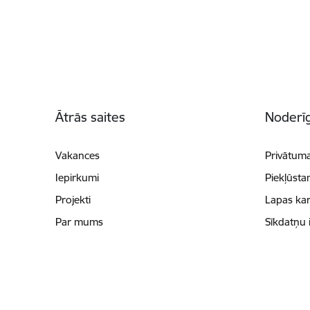
Kājene
Ātrās saites
Noderīg
Vakances
Privātuma
Iepirkumi
Piekļūsta
Projekti
Lapas kar
Par mums
Sīkdatņu 