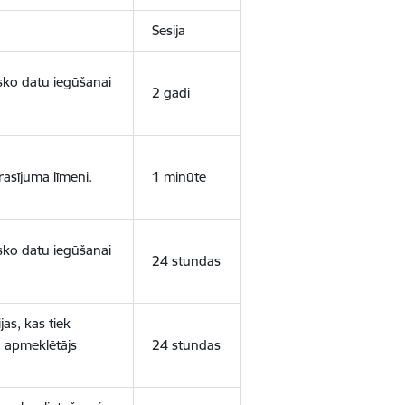
Sesija
isko datu iegūšanai
2 gadi
rasījuma līmeni.
1 minūte
isko datu iegūšanai
24 stundas
as, kas tiek
ā apmeklētājs
24 stundas