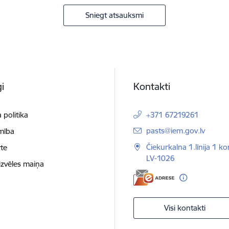
Sniegt atsauksmi
i
Kontakti
 politika
+371 67219261
E-pasts:
pasts@iem.gov.lv
mība
Čiekurkalna 1.līnija 1 ko
te
LV-1026
izvēles maiņa
Visi kontakti