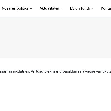
Nozares politika
Aktualitātes
ES un fondi
Konta
iešamās sīkdatnes. Ar Jūsu piekrišanu papildus šajā vietnē var tikt i