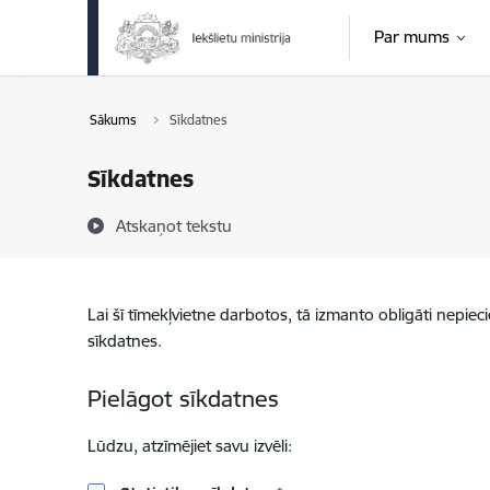
Pāriet uz lapas saturu
Par mums
Sākums
Sīkdatnes
Sīkdatnes
Atskaņot tekstu
Lai šī tīmekļvietne darbotos, tā izmanto obligāti nepiec
sīkdatnes.
Pielāgot sīkdatnes
Lūdzu, atzīmējiet savu izvēli: