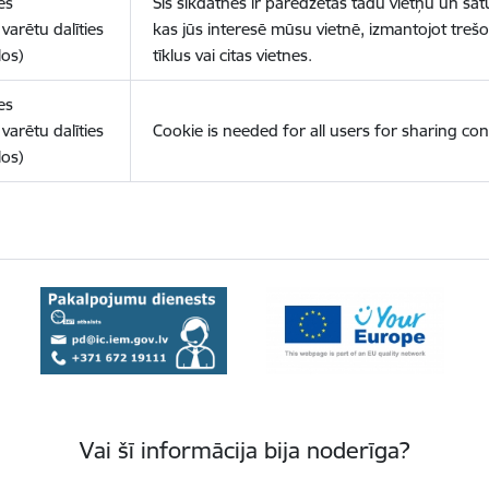
es
Šīs sīkdatnes ir paredzētas tādu vietņu un sat
varētu dalīties
kas jūs interesē mūsu vietnē, izmantojot treš
los)
tīklus vai citas vietnes.
es
varētu dalīties
Cookie is needed for all users for sharing con
los)
Vai šī informācija bija noderīga?