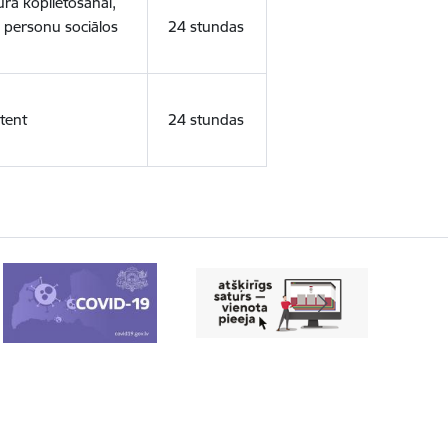
ura koplietošanai,
o personu sociālos
24 stundas
tent
24 stundas