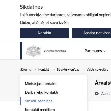
Pāriet uz lapas saturu
Sīkdatnes
Lai šī tīmekļvietne darbotos, tā izmanto obligāti nepiec
Lūdzu, atzīmējiet savu izvēli:
Noraidīt
Apstiprināt visas
Par mums
Sākums
Kontakti
Struktūrvienības
Valsts sekretārs
Ārvals
Ministrijas kontakti
Darbinieku kontakti
Atska
Struktūrvienības
Kontakti medijiem