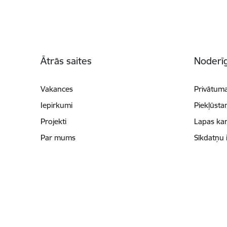
Kājene
Ātrās saites
Noderīg
Vakances
Privātuma
Iepirkumi
Piekļūsta
Projekti
Lapas kar
Par mums
Sīkdatņu 