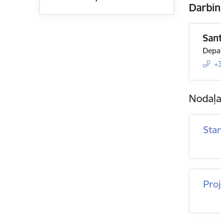
Darbin
San
Depar
+
Nodaļ
Star
Proj