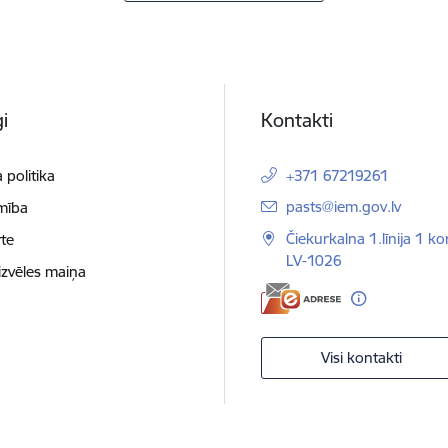
i
Kontakti
 politika
+371 67219261
E-pasts:
pasts@iem.gov.lv
mība
Čiekurkalna 1.līnija 1 ko
te
LV-1026
izvēles maiņa
Visi kontakti