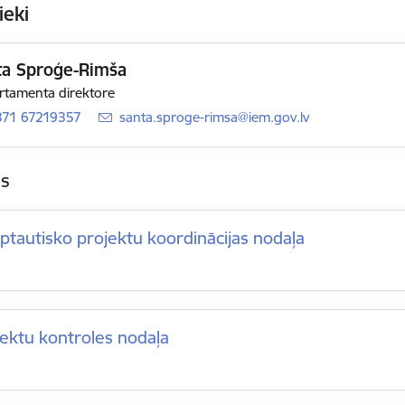
ieki
ta Sproģe-Rimša
tamenta direktore
371 67219357
E-pasts:
santa.sproge-rimsa@iem.gov.lv
as
ptautisko projektu koordinācijas nodaļa
ektu kontroles nodaļa