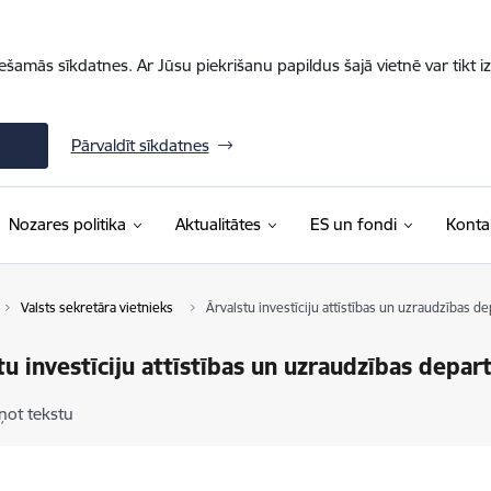
iešamās sīkdatnes. Ar Jūsu piekrišanu papildus šajā vietnē var tikt i
Pārvaldīt sīkdatnes
Nozares politika
Aktualitātes
ES un fondi
Konta
Valsts sekretāra vietnieks
Ārvalstu investīciju attīstības un uzraudzības 
tu investīciju attīstības un uzraudzības depa
ņot tekstu