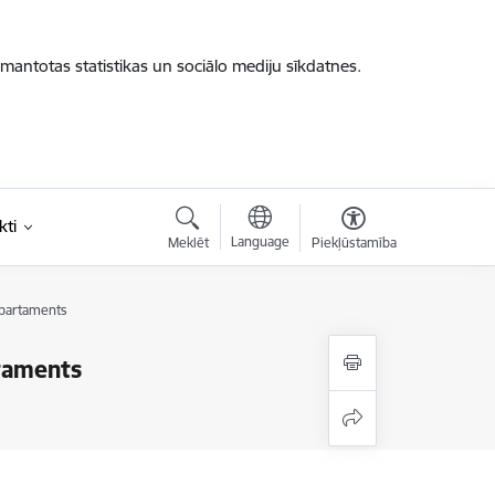
zmantotas statistikas un sociālo mediju sīkdatnes.
kti
Language
Meklēt
Piekļūstamība
departaments
rtaments