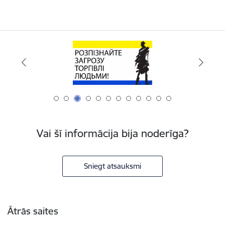
Vai šī informācija bija noderīga?
Sniegt atsauksmi
Kājene
Ātrās saites