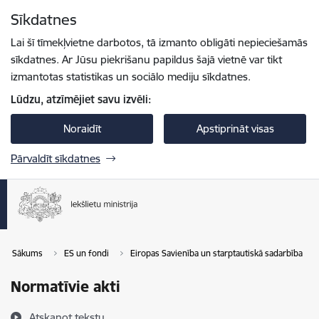
Pāriet uz lapas saturu
Sīkdatnes
Spied
lai meklētu
Enter
Lai šī tīmekļvietne darbotos, tā izmanto obligāti nepieciešamās
sīkdatnes. Ar Jūsu piekrišanu papildus šajā vietnē var tikt
izmantotas statistikas un sociālo mediju sīkdatnes.
Lūdzu, atzīmējiet savu izvēli:
Noraidīt
Apstiprināt visas
Pārvaldīt sīkdatnes
Sākums
ES un fondi
Eiropas Savienība un starptautiskā sadarbība
Normatīvie akti
Atskaņot tekstu