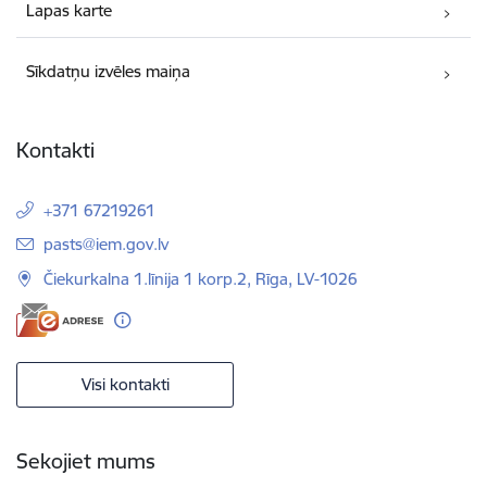
Lapas karte
Sīkdatņu izvēles maiņa
Kontakti
+371 67219261
E-pasts:
pasts@iem.gov.lv
Čiekurkalna 1.līnija 1 korp.2, Rīga, LV-1026
Visi kontakti
Sekojiet mums