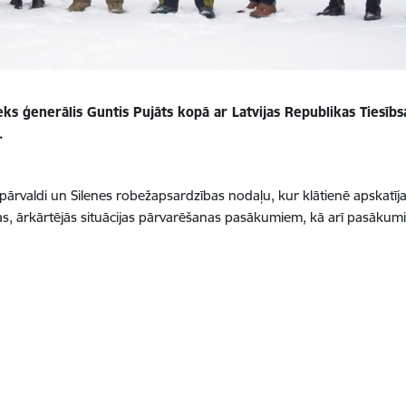
eks ģenerālis Guntis Pujāts kopā ar Latvijas Republikas Tiesībs
u.
ārvaldi un Silenes robežapsardzības nodaļu, kur klātienē apskatīja
ežas, ārkārtējās situācijas pārvarēšanas pasākumiem, kā arī pasākumi