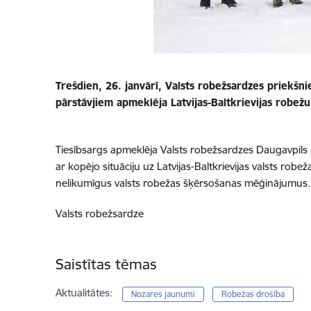
Trešdien, 26. janvārī, Valsts robežsardzes priekšni
pārstāvjiem apmeklēja Latvijas-Baltkrievijas robež
Tiesībsargs apmeklēja Valsts robežsardzes Daugavpils p
ar kopējo situāciju uz Latvijas-Baltkrievijas valsts rob
nelikumīgus valsts robežas šķērsošanas mēģinājumus.
Valsts robežsardze
Saistītas tēmas
Aktualitātes:
Nozares jaunumi
Robežas drošība