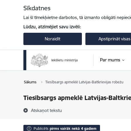
Pāriet uz lapas saturu
Sīkdatnes
Lai šī tīmekļvietne darbotos, tā izmanto obligāti nepiec
Lūdzu, atzīmējiet savu izvēli:
Noraidīt
Apstiprināt visas
Par mums
Sākums
Tiesībsargs apmeklē Latvijas-Baltkrievijas robežu
Tiesībsargs apmeklē Latvijas-Baltkrie
Atskaņot tekstu
Publicēts
pirms vairāk nekā 4 gadiem