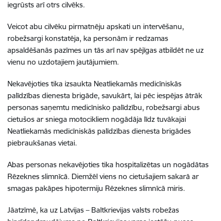
iegrūsts arī otrs cilvēks.
Veicot abu cilvēku pirmatnēju apskati un intervēšanu,
robežsargi konstatēja, ka personām ir redzamas
apsaldēšanās pazīmes un tās arī nav spējīgas atbildēt ne uz
vienu no uzdotajiem jautājumiem.
Nekavējoties tika izsaukta Neatliekamās medicīniskās
palīdzības dienesta brigāde, savukārt, lai pēc iespējas ātrāk
personas saņemtu medicīnisko palīdzību, robežsargi abus
cietušos ar sniega motocikliem nogādāja līdz tuvākajai
Neatliekamās medicīniskās palīdzības dienesta brigādes
piebraukšanas vietai.
Abas personas nekavējoties tika hospitalizētas un nogādātas
Rēzeknes slimnīcā. Diemžēl viens no cietušajiem sakarā ar
smagas pakāpes hipotermiju Rēzeknes slimnīcā miris.
Jāatzīmē, ka uz Latvijas – Baltkrievijas valsts robežas