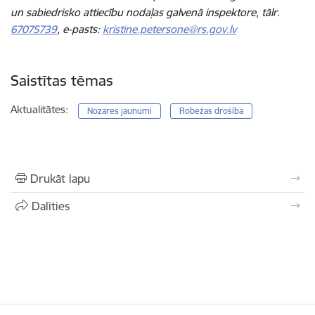
un sabiedrisko attiecību nodaļas galvenā inspektore, tālr.
67075739
, e-pasts:
kristine.petersone@rs.gov.lv
Saistītas tēmas
Aktualitātes:
Nozares jaunumi
Robežas drošība
Drukāt lapu
Dalīties