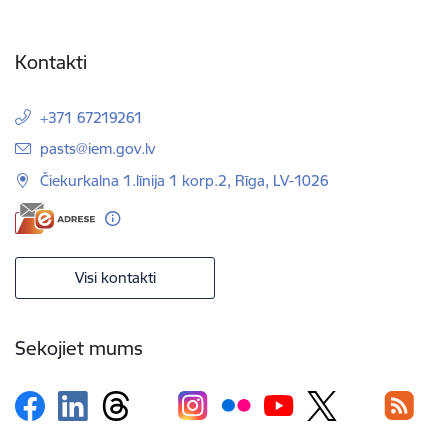
Kontakti
+371 67219261
E-pasts:
pasts@iem.gov.lv
Čiekurkalna 1.līnija 1 korp.2, Rīga, LV-1026
Visi kontakti
Sekojiet mums