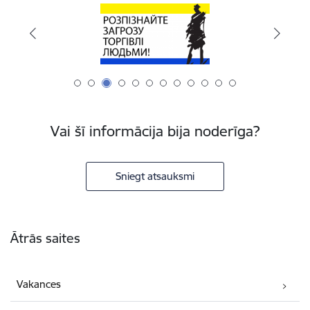
Vai šī informācija bija noderīga?
Sniegt atsauksmi
Kājene
Ātrās saites
Vakances