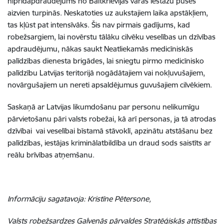
hiprīdapdraudējums no Baltkrievijas varas iestāžu puses
aizvien turpinās. Neskatoties uz aukstajiem laika apstākļiem,
tas kļūst pat intensīvāks. Šis nav pirmais gadījums, kad
robežsargiem, lai novērstu tālāku cilvēku veselības un dzīvības
apdraudējumu, nākas saukt Neatliekamās medicīniskās
palīdzības dienesta brigādes, lai sniegtu pirmo medicīnisko
palīdzību Latvijas teritorijā nogādātajiem vai nokļuvušajiem,
novārgušajiem un nereti apsaldējumus guvušajiem cilvēkiem.
Saskaņā ar Latvijas likumdošanu par personu nelikumīgu
pārvietošanu pāri valsts robežai, kā arī personas, ja tā atrodas
dzīvībai vai veselībai bīstamā stāvoklī, apzinātu atstāšanu bez
palīdzības, iestājas kriminālatbildība un draud sods saistīts ar
reālu brīvības atņemšanu.
Informāciju sagatavoja: Kristīne Pētersone,
Valsts robežsardzes Galvenās pārvaldes Stratēģiskās attīstības