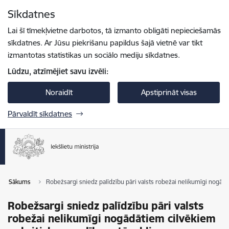
Pāriet uz lapas saturu
Sīkdatnes
Spied
lai meklētu
Enter
Lai šī tīmekļvietne darbotos, tā izmanto obligāti nepieciešamās
sīkdatnes. Ar Jūsu piekrišanu papildus šajā vietnē var tikt
izmantotas statistikas un sociālo mediju sīkdatnes.
Lūdzu, atzīmējiet savu izvēli:
Noraidīt
Apstiprināt visas
Pārvaldīt sīkdatnes
Sākums
Robežsargi sniedz palīdzību pāri valsts robežai nelikumīgi nogādāt
Robežsargi sniedz palīdzību pāri valsts
robežai nelikumīgi nogādātiem cilvēkiem