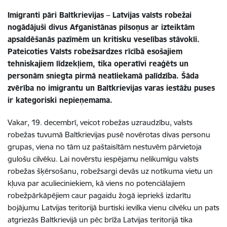
Imigranti pāri Baltkrievijas – Latvijas valsts robežai
nogādājuši divus Afganistānas pilsoņus ar izteiktām
apsaldēšanās pazīmēm un kritisku veselības stāvokli.
Pateicoties Valsts robežsardzes rīcībā esošajiem
tehniskajiem līdzekļiem, tika operatīvi reaģēts un
personām sniegta pirmā neatliekamā palīdzība. Šāda
zvērība no imigrantu un Baltkrievijas varas iestāžu puses
ir kategoriski nepieņemama.
Vakar, 19. decembrī, v
eicot robežas uzraudzību, valsts
robežas tuvumā Baltkrievijas pusē novērotas divas personu
grupas, viena no tām uz paštaisītām nestuvēm pārvietoja
gulošu cilvēku. Lai novērstu iespējamu nelikumīgu valsts
robežas šķērsošanu, robežsargi devās uz notikuma vietu un
kļuva par aculieciniekiem, kā viens no potenciālajiem
robežpārkāpējiem caur pagaidu žogā iepriekš izdarītu
bojājumu Latvijas teritorijā burtiski ievilka vienu cilvēku un pats
atgriezās Baltkrievijā un pēc brīža Latvijas teritorijā tika