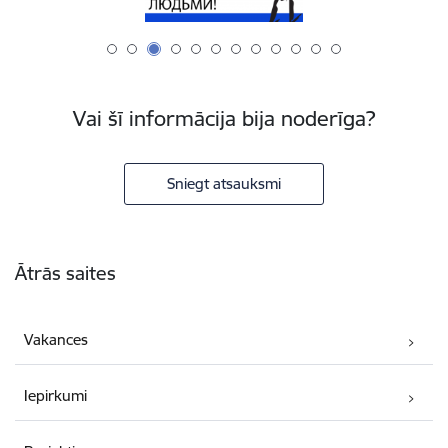
Vai šī informācija bija noderīga?
Sniegt atsauksmi
Kājene
Ātrās saites
Vakances
Iepirkumi