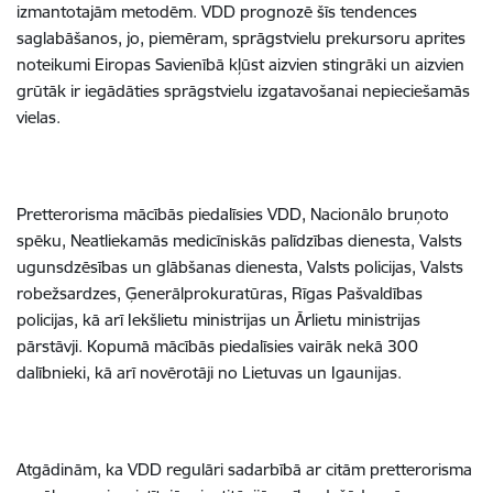
izmantotajām metodēm. VDD prognozē šīs tendences
saglabāšanos, jo, piemēram, sprāgstvielu prekursoru aprites
noteikumi Eiropas Savienībā kļūst aizvien stingrāki un aizvien
grūtāk ir iegādāties sprāgstvielu izgatavošanai nepieciešamās
vielas.
Pretterorisma mācībās piedalīsies VDD, Nacionālo bruņoto
spēku, Neatliekamās medicīniskās palīdzības dienesta, Valsts
ugunsdzēsības un glābšanas dienesta, Valsts policijas, Valsts
robežsardzes, Ģenerālprokuratūras, Rīgas Pašvaldības
policijas, kā arī Iekšlietu ministrijas un Ārlietu ministrijas
pārstāvji. Kopumā mācībās piedalīsies vairāk nekā 300
dalībnieki, kā arī novērotāji no Lietuvas un Igaunijas.
Atgādinām, ka VDD regulāri sadarbībā ar citām pretterorisma