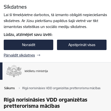
Pāriet uz lapas saturu
Sīkdatnes
Spied
lai meklētu
Enter
Lai šī tīmekļvietne darbotos, tā izmanto obligāti nepieciešamās
sīkdatnes. Ar Jūsu piekrišanu papildus šajā vietnē var tikt
izmantotas statistikas un sociālo mediju sīkdatnes.
Lūdzu, atzīmējiet savu izvēli:
Noraidīt
Apstiprināt visas
Pārvaldīt sīkdatnes
Sākums
Rīgā norisināsies VDD organizētas pretterorisma mācības
Rīgā norisināsies VDD organizētas
pretterorisma mācības