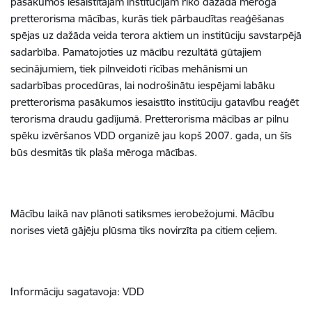
pasākumos iesaistītajām institūcijām rīko dažāda mēroga
pretterorisma mācības, kurās tiek pārbaudītas reaģēšanas
spējas uz dažāda veida terora aktiem un institūciju savstarpējā
sadarbība. Pamatojoties uz mācību rezultātā gūtajiem
secinājumiem, tiek pilnveidoti rīcības mehānismi un
sadarbības procedūras, lai nodrošinātu iespējami labāku
pretterorisma pasākumos iesaistīto institūciju gatavību reaģēt
terorisma draudu gadījumā. Pretterorisma mācības ar pilnu
spēku izvēršanos VDD organizē jau kopš 2007. gada, un šīs
būs desmitās tik plaša mēroga mācības.
Mācību laikā nav plānoti satiksmes ierobežojumi. Mācību
norises vietā gājēju plūsma tiks novirzīta pa citiem ceļiem.
Informāciju sagatavoja: VDD