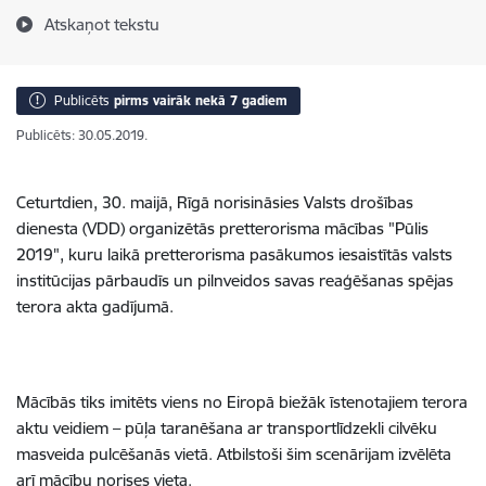
Atskaņot tekstu
Publicēts
pirms vairāk nekā 7 gadiem
Publicēts: 30.05.2019.
Ceturtdien, 30. maijā, Rīgā norisināsies Valsts drošības
dienesta (VDD) organizētās pretterorisma mācības "Pūlis
2019", kuru laikā pretterorisma pasākumos iesaistītās valsts
institūcijas pārbaudīs un pilnveidos savas reaģēšanas spējas
terora akta gadījumā.
Mācībās tiks imitēts viens no Eiropā biežāk īstenotajiem terora
aktu veidiem – pūļa taranēšana ar transportlīdzekli cilvēku
masveida pulcēšanās vietā. Atbilstoši šim scenārijam izvēlēta
arī mācību norises vieta.