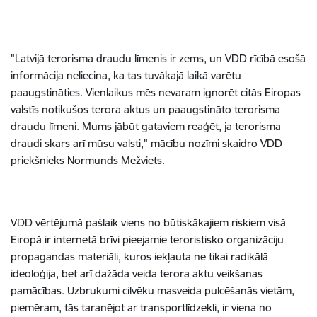
"Latvijā terorisma draudu līmenis ir zems, un VDD rīcībā esošā
informācija neliecina, ka tas tuvākajā laikā varētu
paaugstināties. Vienlaikus mēs nevaram ignorēt citās Eiropas
valstīs notikušos terora aktus un paaugstināto terorisma
draudu līmeni. Mums jābūt gataviem reaģēt, ja terorisma
draudi skars arī mūsu valsti," mācību nozīmi skaidro VDD
priekšnieks Normunds Mežviets.
VDD vērtējumā pašlaik viens no būtiskākajiem riskiem visā
Eiropā ir internetā brīvi pieejamie teroristisko organizāciju
propagandas materiāli, kuros iekļauta ne tikai radikālā
ideoloģija, bet arī dažāda veida terora aktu veikšanas
pamācības. Uzbrukumi cilvēku masveida pulcēšanās vietām,
piemēram, tās taranējot ar transportlīdzekli, ir viena no