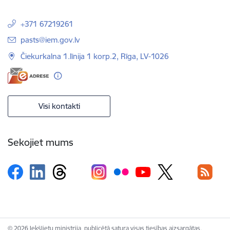
+371 67219261
E-pasts:
pasts@iem.gov.lv
Čiekurkalna 1.līnija 1 korp.2, Rīga, LV-1026
Visi kontakti
Sekojiet mums
© 2026 Iekšlietu ministrija, publicētā satura visas tiesības aizsargātas.