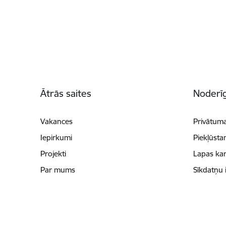
Kājene
Ātrās saites
Noderīg
Vakances
Privātuma
Iepirkumi
Piekļūsta
Projekti
Lapas kar
Par mums
Sīkdatņu 