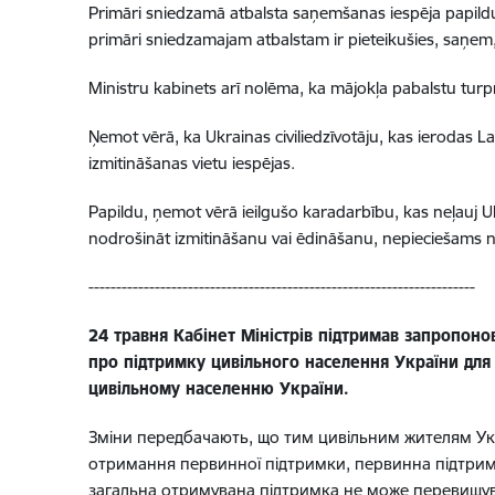
Primāri sniedzamā atbalsta saņemšanas iespēja papildus
primāri sniedzamajam atbalstam ir pieteikušies, saņem, 
Ministru kabinets arī nolēma, ka mājokļa pabalstu turp
Ņemot vērā, ka Ukrainas civiliedzīvotāju, kas ierodas 
izmitināšanas vietu iespējas.
Papildu, ņemot vērā ieilgušo karadarbību, kas neļauj Ukr
nodrošināt izmitināšanu vai ēdināšanu, nepieciešams n
----------------------------------------------------------------------
24 травня Кабінет Міністрів підтримав запропоно
про підтримку цивільного населення України для
цивільному населенню України.
Зміни передбачають, що тим цивільним жителям Укр
отримання первинної підтримки, первинна підтримк
загальна отримувана підтримка не може перевищув