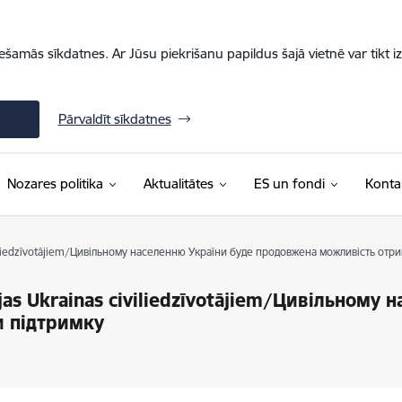
iešamās sīkdatnes. Ar Jūsu piekrišanu papildus šajā vietnē var tikt i
Pārvaldīt sīkdatnes
Nozares politika
Aktualitātes
ES un fondi
Konta
viliedzīvotājiem/Цивільному населенню України буде продовжена можливість отр
jas Ukrainas civiliedzīvotājiem/Цивільному
и підтримку