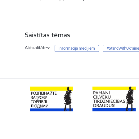
Saistītas tēmas
Aktualitātes:
Informācija medijiem
#StandWithUkrain