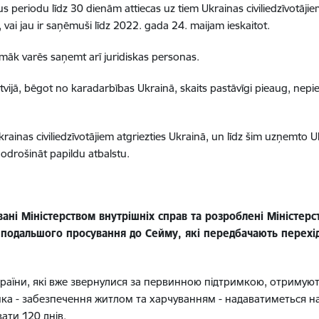
 periodu līdz 30 dienām attiecas uz tiem Ukrainas civiliedzīvotājie
vai jau ir saņēmuši līdz 2022. gada 24. maijam ieskaitot.
māk varēs saņemt arī juridiskas personas.
Latvijā, bēgot no karadarbības Ukrainā, skaits pastāvīgi pieaug, ne
ainas civiliedzīvotājiem atgriezties Ukrainā, un līdz šim uzņemto Ukr
odrošināt papildu atbalstu.
вані Міністерством внутрішніх справ та розроблені Міністер
 подальшого просування до Сейму, які передбачають перехід
аїни, які вже звернулися за первинною підтримкою, отримують
а - забезпечення житлом та харчуванням - надаватиметься на 
ати 120 днів.