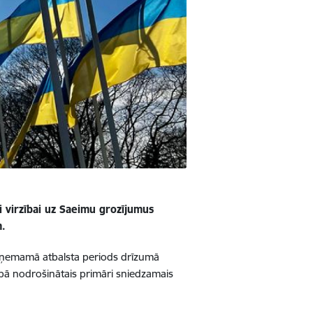
ai virzībai uz Saeimu grozījumus
m.
 saņemamā atbalsta periods drīzumā
opā nodrošinātais primāri sniedzamais