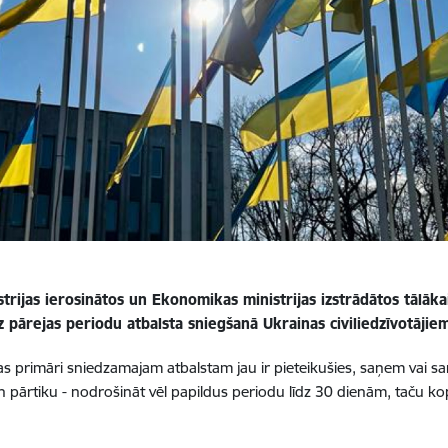
istrijas ierosinātos un Ekonomikas ministrijas izstrādātos tālāk
z pārejas periodu atbalsta sniegšanā Ukrainas civiliedzīvotājie
 kas primāri sniedzamajam atbalstam jau ir pieteikušies, saņem vai
 pārtiku - nodrošināt vēl papildus periodu līdz 30 dienām, taču k