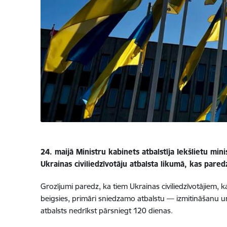
24. maijā Ministru kabinets atbalstīja Iekšlietu min
Ukrainas civiliedzīvotāju atbalsta likumā, kas pared
Grozījumi paredz, ka tiem Ukrainas civiliedzīvotājiem,
beigsies, primāri sniedzamo atbalstu — izmitināšanu un
atbalsts nedrīkst pārsniegt 120 dienas.