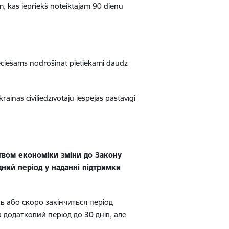
m, kas iepriekš noteiktajam 90 dienu
pieciešams nodrošināt pietiekami daudz
ainas civiliedzīvotāju iespējas pastāvīgi
ством економіки зміни до Закону
ний період у наданні підтримки
 або скоро закінчиться період
додатковий період до 30 днів, але