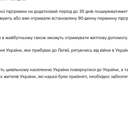
ї підтримки на додатковий період до 30 днів поширюватиметьс
имують або вже отримали встановлену 90-денну первинну підт
би в майбутньому також зможуть отримувати житлову допомогу
ня України, яке прибуває до Латвії, рятуючись від війни в Україн
.
ажають цивільному населенню України повернутися до України, а 
жителів України, які наразі були прийняті, необхідно забезпе