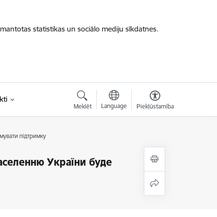
zmantotas statistikas un sociālo mediju sīkdatnes.
kti
Language
Meklēt
Piekļūstamība
имувати підтримку
 населенню України буде