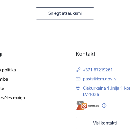
Sniegt atsauksmi
i
Kontakti
 politika
+371 67219261
E-pasts:
pasts@iem.gov.lv
mība
Čiekurkalna 1.līnija 1 ko
te
LV-1026
izvēles maiņa
Visi kontakti