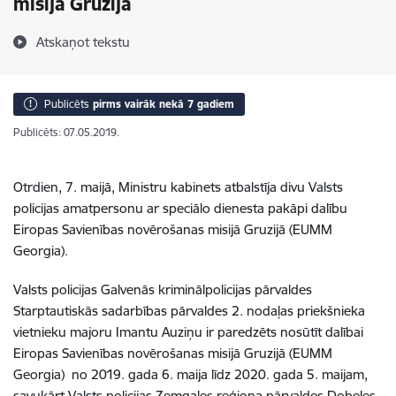
misijā Gruzijā
Atskaņot tekstu
Publicēts
pirms vairāk nekā 7 gadiem
Publicēts: 07.05.2019.
Otrdien, 7. maijā, Ministru kabinets atbalstīja divu Valsts
policijas amatpersonu ar speciālo dienesta pakāpi dalību
Eiropas Savienības novērošanas misijā Gruzijā (EUMM
Georgia).
Valsts policijas Galvenās kriminālpolicijas pārvaldes
Starptautiskās sadarbības pārvaldes 2. nodaļas priekšnieka
vietnieku majoru Imantu Auziņu ir paredzēts nosūtīt dalībai
Eiropas Savienības novērošanas misijā Gruzijā (EUMM
Georgia) no 2019. gada 6. maija līdz 2020. gada 5. maijam,
savukārt Valsts policijas Zemgales reģiona pārvaldes Dobeles