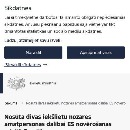
Pāriet uz lapas saturu
Sīkdatnes
Spied
lai meklētu
Enter
Lai šī tīmekļvietne darbotos, tā izmanto obligāti nepieciešamās
sīkdatnes. Ar Jūsu piekrišanu papildus šajā vietnē var tikt
izmantotas statistikas un sociālo mediju sīkdatnes.
Lūdzu, atzīmējiet savu izvēli:
Noraidīt
Apstiprināt visas
Pārvaldīt sīkdatnes
Sākums
Nosūta divas iekšlietu nozares amatpersonas dalībai ES novērošan
Nosūta divas iekšlietu nozares
amatpersonas dalībai ES novērošanas