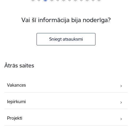
Vai šī informācija bija noderīga?
Sniegt atsauksmi
Kājene
Ātrās saites
Vakances
Iepirkumi
Projekti