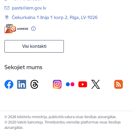
E-pasts:
pasts@iem.gov.lv
Čiekurkalna 1.līnija 1 korp.2, Rīga, LV-1026
Visi kontakti
Sekojiet mums
© 2026 Iekšlietu ministrija, publicētā satura visas tiesības aizsargātas.
© 2020 Valsts kanceleja, Tīmekļvietņu vienotās platformas visas tiesības
aizsargātas.