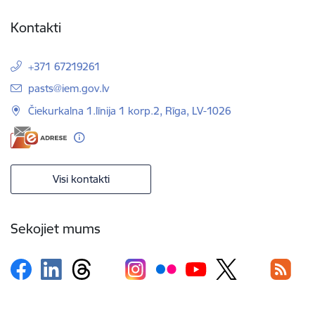
Kontakti
+371 67219261
E-pasts:
pasts@iem.gov.lv
Čiekurkalna 1.līnija 1 korp.2, Rīga, LV-1026
Visi kontakti
Sekojiet mums