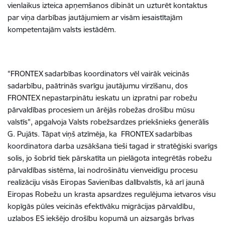
vienlaikus izteica apņemšanos dibināt un uzturēt kontaktus
par viņa darbības jautājumiem ar visām iesaistītajām
kompetentajām valsts iestādēm.
"FRONTEX sadarbības koordinators vēl vairāk veicinās
sadarbību, paātrinās svarīgu jautājumu virzīšanu, dos
FRONTEX nepastarpinātu ieskatu un izpratni par robežu
pārvaldības procesiem un ārējās robežas drošību mūsu
valstīs", apgalvoja Valsts robežsardzes priekšnieks ģenerālis
G. Pujāts. Tāpat viņš atzīmēja, ka FRONTEX sadarbības
koordinatora darba uzsākšana tieši tagad ir stratēģiski svarīgs
solis, jo šobrīd tiek pārskatīta un pielāgota integrētās robežu
pārvaldības sistēma, lai nodrošinātu vienveidīgu procesu
realizāciju visās Eiropas Savienības dalībvalstīs, kā arī jaunā
Eiropas Robežu un krasta apsardzes regulējuma ietvaros visu
kopīgās pūles veicinās efektīvāku migrācijas pārvaldību,
uzlabos ES iekšējo drošību kopumā un aizsargās brīvas