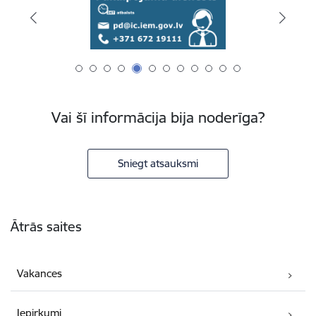
Vai šī informācija bija noderīga?
Sniegt atsauksmi
Kājene
Ātrās saites
Vakances
Iepirkumi