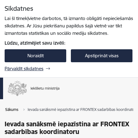
Pāriet uz lapas saturu
Sīkdatnes
Spied
lai meklētu
Enter
Lai šī tīmekļvietne darbotos, tā izmanto obligāti nepieciešamās
sīkdatnes. Ar Jūsu piekrišanu papildus šajā vietnē var tikt
izmantotas statistikas un sociālo mediju sīkdatnes.
Lūdzu, atzīmējiet savu izvēli:
Noraidīt
Apstiprināt visas
Pārvaldīt sīkdatnes
Sākums
Ievada sanāksmē iepazīstina ar FRONTEX sadarbības koordinator
Ievada sanāksmē iepazīstina ar FRONTEX
sadarbības koordinatoru