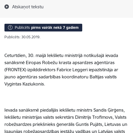
Atskaņot tekstu
Publicēts
pirms vairāk nekā 7 gadiem
Publicēts: 30.05.2019.
Ceturtdien, 30. maijā Iekšlietu ministrijā notikušajā ievada
sanāksmē Eiropas Robežu krasta apsardzes aģentūras
(FRONTEX) izpilddirektors Fabrice Leggeri iepazīstināja ar
jauno aģentūras sadarbības koordinatoru Baltijas valstīs
Vygintas Kaziukonis.
Ievada sanāksmē piedalījās iekšlietu ministrs Sandis Ģirģens,
Iekšlietu ministrijas valsts sekretārs Dimitrijs Trofimovs, Valsts
robežsardzes priekšnieks ģenerālis Guntis Pujāts, Lietuvas un
Igaunijas robežapsardzības iestāžu vadības un Latvijas valsts