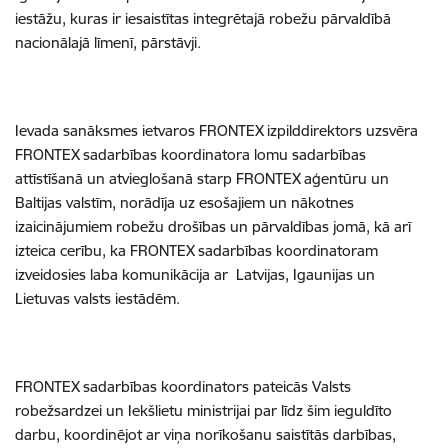
iestāžu, kuras ir iesaistītas integrētajā robežu pārvaldībā
nacionālajā līmenī, pārstāvji.
Ievada sanāksmes ietvaros FRONTEX izpilddirektors uzsvēra
FRONTEX sadarbības koordinatora lomu sadarbības
attīstīšanā un atvieglošanā starp FRONTEX aģentūru un
Baltijas valstīm, norādīja uz esošajiem un nākotnes
izaicinājumiem robežu drošības un pārvaldības jomā, kā arī
izteica cerību, ka FRONTEX sadarbības koordinatoram
izveidosies laba komunikācija ar Latvijas, Igaunijas un
Lietuvas valsts iestādēm.
FRONTEX sadarbības koordinators pateicās Valsts
robežsardzei un Iekšlietu ministrijai par līdz šim ieguldīto
darbu, koordinējot ar viņa norīkošanu saistītās darbības,