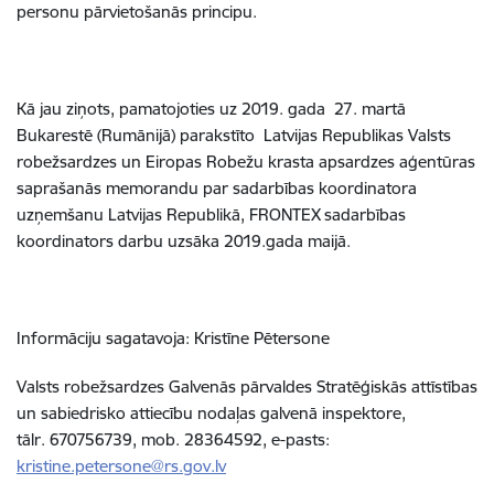
personu pārvietošanās principu.
Kā jau ziņots, pamatojoties uz 2019. gada 27. martā
Bukarestē (Rumānijā) parakstīto Latvijas Republikas Valsts
robežsardzes un Eiropas Robežu krasta apsardzes aģentūras
saprašanās memorandu par sadarbības koordinatora
uzņemšanu Latvijas Republikā, FRONTEX sadarbības
koordinators darbu uzsāka 2019.gada maijā.
Informāciju sagatavoja: Kristīne Pētersone
Valsts robežsardzes Galvenās pārvaldes Stratēģiskās attīstības
un sabiedrisko attiecību nodaļas galvenā inspektore,
tālr. 670756739, mob. 28364592, e-pasts:
kristine.petersone@rs.gov.lv