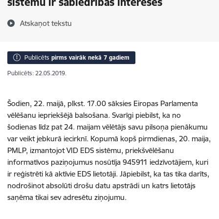
sistēmu ir sabiedrības interesēs
Atskaņot tekstu
Publicēts
pirms vairāk nekā 7 gadiem
Publicēts: 22.05.2019.
Šodien, 22. maijā, plkst. 17.00 sāksies Eiropas Parlamenta
vēlēšanu iepriekšējā balsošana. Svarīgi piebilst, ka no
šodienas līdz pat 24. maijam vēlētājs savu pilsoņa pienākumu
var veikt jebkurā iecirknī. Kopumā kopš pirmdienas, 20. maija,
PMLP, izmantojot VID EDS sistēmu, priekšvēlēšanu
informatīvos paziņojumus nosūtīja 945911 iedzīvotājiem, kuri
ir reģistrēti kā aktīvie EDS lietotāji. Jāpiebilst, ka tas tika darīts,
nodrošinot absolūti drošu datu apstrādi un katrs lietotājs
saņēma tikai sev adresētu ziņojumu.