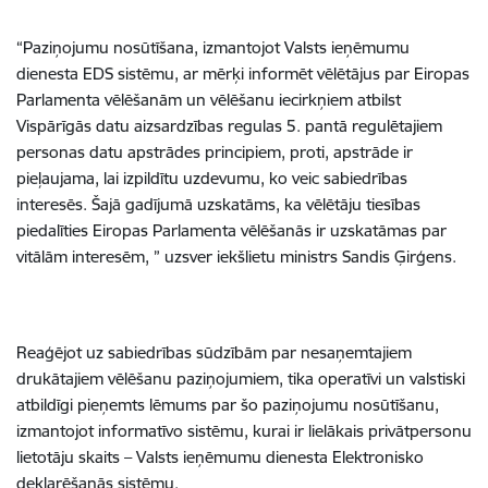
“Paziņojumu nosūtīšana, izmantojot Valsts ieņēmumu
dienesta EDS sistēmu, ar mērķi informēt vēlētājus par Eiropas
Parlamenta vēlēšanām un vēlēšanu iecirkņiem atbilst
Vispārīgās datu aizsardzības regulas 5. pantā regulētajiem
personas datu apstrādes principiem, proti, apstrāde ir
pieļaujama, lai izpildītu uzdevumu, ko veic sabiedrības
interesēs. Šajā gadījumā uzskatāms, ka vēlētāju tiesības
piedalīties Eiropas Parlamenta vēlēšanās ir uzskatāmas par
vitālām interesēm, ” uzsver iekšlietu ministrs Sandis Ģirģens.
Reaģējot uz sabiedrības sūdzībām par nesaņemtajiem
drukātajiem vēlēšanu paziņojumiem, tika operatīvi un valstiski
atbildīgi pieņemts lēmums par šo paziņojumu nosūtīšanu,
izmantojot informatīvo sistēmu, kurai ir lielākais privātpersonu
lietotāju skaits – Valsts ieņēmumu dienesta Elektronisko
deklarēšanās sistēmu.