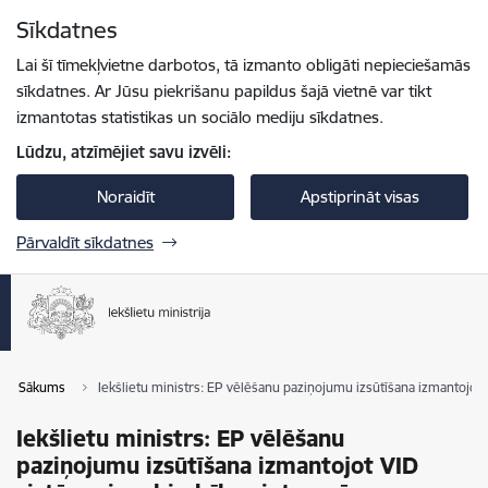
Pāriet uz lapas saturu
Sīkdatnes
Spied
lai meklētu
Enter
Lai šī tīmekļvietne darbotos, tā izmanto obligāti nepieciešamās
sīkdatnes. Ar Jūsu piekrišanu papildus šajā vietnē var tikt
izmantotas statistikas un sociālo mediju sīkdatnes.
Lūdzu, atzīmējiet savu izvēli:
Noraidīt
Apstiprināt visas
Pārvaldīt sīkdatnes
Sākums
Iekšlietu ministrs: EP vēlēšanu paziņojumu izsūtīšana izmantojot 
Iekšlietu ministrs: EP vēlēšanu
paziņojumu izsūtīšana izmantojot VID