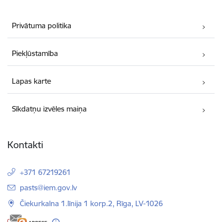
Privātuma politika
Piekļūstamība
Lapas karte
Sīkdatņu izvēles maiņa
Kontakti
+371 67219261
E-pasts:
pasts@iem.gov.lv
Čiekurkalna 1.līnija 1 korp.2, Rīga, LV-1026