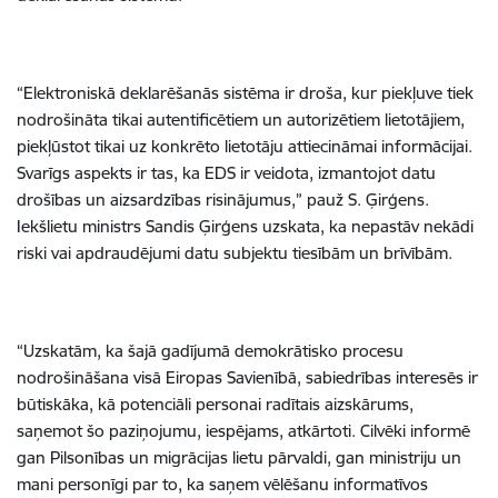
“Elektroniskā deklarēšanās sistēma ir droša, kur piekļuve tiek
nodrošināta tikai autentificētiem un autorizētiem lietotājiem,
piekļūstot tikai uz konkrēto lietotāju attiecināmai informācijai.
Svarīgs aspekts ir tas, ka EDS ir veidota, izmantojot datu
drošības un aizsardzības risinājumus,” pauž S. Ģirģens.
Iekšlietu ministrs Sandis Ģirģens uzskata, ka nepastāv nekādi
riski vai apdraudējumi datu subjektu tiesībām un brīvībām.
“Uzskatām, ka šajā gadījumā demokrātisko procesu
nodrošināšana visā Eiropas Savienībā, sabiedrības interesēs ir
būtiskāka, kā potenciāli personai radītais aizskārums,
saņemot šo paziņojumu, iespējams, atkārtoti. Cilvēki informē
gan Pilsonības un migrācijas lietu pārvaldi, gan ministriju un
mani personīgi par to, ka saņem vēlēšanu informatīvos