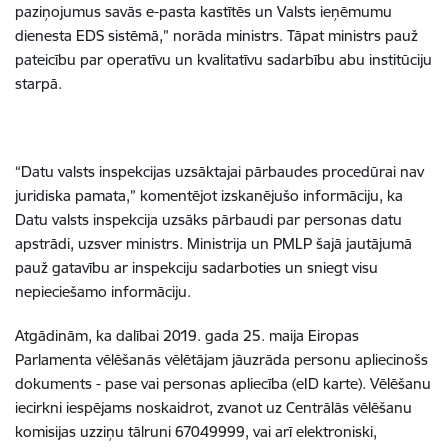
paziņojumus savās e-pasta kastītēs un Valsts ieņēmumu
dienesta EDS sistēmā,” norāda ministrs. Tāpat ministrs pauž
pateicību par operatīvu un kvalitatīvu sadarbību abu institūciju
starpā.
“Datu valsts inspekcijas uzsāktajai pārbaudes procedūrai nav
juridiska pamata,” komentējot izskanējušo informāciju, ka
Datu valsts inspekcija uzsāks pārbaudi par personas datu
apstrādi, uzsver ministrs. Ministrija un PMLP šajā jautājumā
pauž gatavību ar inspekciju sadarboties un sniegt visu
nepieciešamo informāciju.
Atgādinām, ka dalībai 2019. gada 25. maija Eiropas
Parlamenta vēlēšanās vēlētājam jāuzrāda personu apliecinošs
dokuments - pase vai personas apliecība (eID karte). Vēlēšanu
iecirkni iespējams noskaidrot, zvanot uz Centrālās vēlēšanu
komisijas uzziņu tālruni 67049999, vai arī elektroniski,