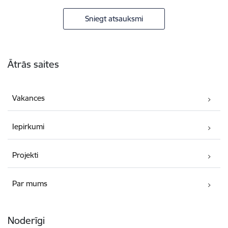
Sniegt atsauksmi
Kājene
Ātrās saites
Vakances
Iepirkumi
Projekti
Par mums
Noderīgi