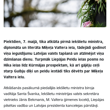
Piektdien, 7. maijā, tika atklāta pirmā iekšlietu ministra,
diplomāta un literāta Miķeļa Valtera iela, tādejādi godinot
viņa ieguldījumu Latvijas valsts tapšanā un atzīmējot viņa
dzimšanas dienu. Turpmāk Liepājas Peldu ielas posms no
Hika ielas līdz Kūrmājas prospektam, kā arī gājēju ceļš
starp Gulbju dīķi un peldu iestādi tiks dēvēts par Miķeļa
Valtera ielu.
Atklāšanās pasākumā piedalījās iekšlietu ministra biroja
vadītāja Santa Švanka, Iekšlietu ministrijas valsts sekretāra
vietnieks Jānis Bekmanis, M. Valtera ģimenes locekļi, Liepājas
pilsētas vadība un Latvijas prezidenta kancelejas pārstāvji.