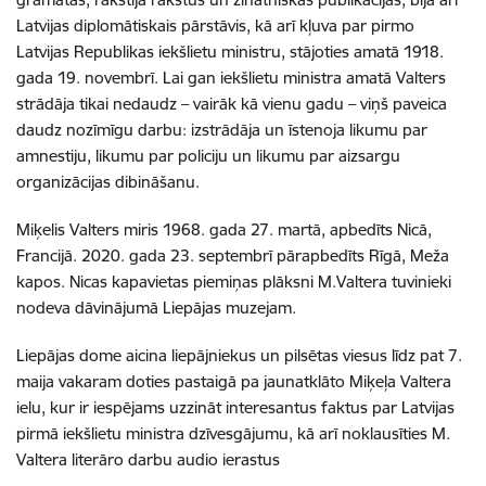
Latvijas diplomātiskais pārstāvis, kā arī kļuva par pirmo
Latvijas Republikas iekšlietu ministru, stājoties amatā 1918.
gada 19. novembrī. Lai gan iekšlietu ministra amatā Valters
strādāja tikai nedaudz – vairāk kā vienu gadu – viņš paveica
daudz nozīmīgu darbu: izstrādāja un īstenoja likumu par
amnestiju, likumu par policiju un likumu par aizsargu
organizācijas dibināšanu.
Miķelis Valters miris 1968. gada 27. martā, apbedīts Nicā,
Francijā. 2020. gada 23. septembrī pārapbedīts Rīgā, Meža
kapos. Nicas kapavietas piemiņas plāksni M.Valtera tuvinieki
nodeva dāvinājumā Liepājas muzejam.
Liepājas dome aicina liepājniekus un pilsētas viesus līdz pat 7.
maija vakaram doties pastaigā pa jaunatklāto Miķeļa Valtera
ielu, kur ir iespējams uzzināt interesantus faktus par Latvijas
pirmā iekšlietu ministra dzīvesgājumu, kā arī noklausīties M.
Valtera literāro darbu audio ierastus