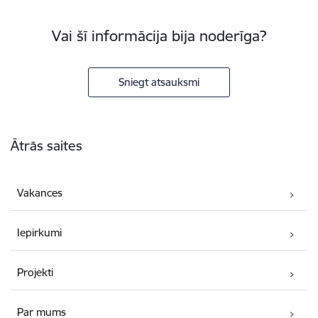
Vai šī informācija bija noderīga?
Sniegt atsauksmi
Kājene
Ātrās saites
Vakances
Iepirkumi
Projekti
Par mums