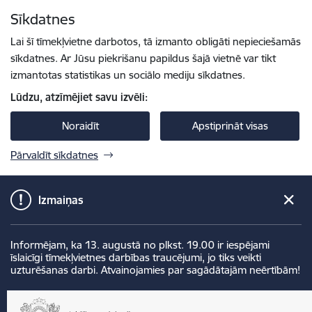
Pāriet uz lapas saturu
Sīkdatnes
Spied
lai meklētu
Enter
Lai šī tīmekļvietne darbotos, tā izmanto obligāti nepieciešamās
sīkdatnes. Ar Jūsu piekrišanu papildus šajā vietnē var tikt
izmantotas statistikas un sociālo mediju sīkdatnes.
Lūdzu, atzīmējiet savu izvēli:
Noraidīt
Apstiprināt visas
Pārvaldīt sīkdatnes
Izmaiņas
Informējam, ka 13. augustā no plkst. 19.00 ir iespējami
īslaicīgi tīmekļvietnes darbības traucējumi, jo tiks veikti
uzturēšanas darbi. Atvainojamies par sagādātajām neērtībām!