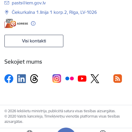
E-pasts:
pasts@iem.gov.lv
Čiekurkalna 1.līnija 1 korp.2, Rīga, LV-1026
Visi kontakti
Sekojiet mums
© 2026 Iekšlietu ministrija, publicētā satura visas tiesības aizsargātas.
© 2020 Valsts kanceleja, Tīmekļvietņu vienotās platformas visas tiesības
aizsargātas.