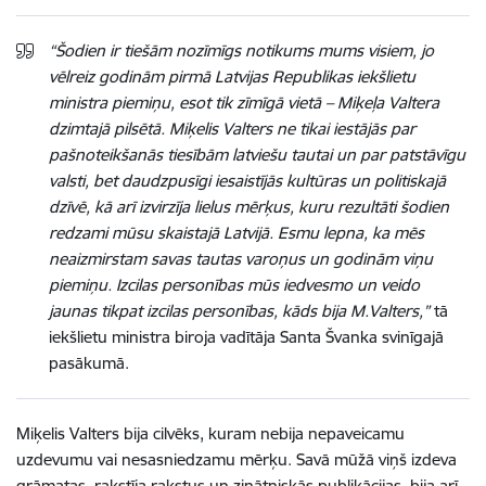
“Šodien ir tiešām nozīmīgs notikums mums visiem, jo
vēlreiz godinām pirmā Latvijas Republikas iekšlietu
ministra piemiņu, esot tik zīmīgā vietā – Miķeļa Valtera
dzimtajā pilsētā. Miķelis Valters ne tikai iestājās par
pašnoteikšanās tiesībām latviešu tautai un par patstāvīgu
valsti, bet daudzpusīgi iesaistījās kultūras un politiskajā
dzīvē, kā arī izvirzīja lielus mērķus, kuru rezultāti šodien
redzami mūsu skaistajā Latvijā. Esmu lepna, ka mēs
neaizmirstam savas tautas varoņus un godinām viņu
piemiņu. Izcilas personības mūs iedvesmo un veido
jaunas tikpat izcilas personības, kāds bija M.Valters,”
tā
iekšlietu ministra biroja vadītāja Santa Švanka svinīgajā
pasākumā.
Miķelis Valters bija cilvēks, kuram nebija nepaveicamu
uzdevumu vai nesasniedzamu mērķu. Savā mūžā viņš izdeva
grāmatas, rakstīja rakstus un zinātniskās publikācijas, bija arī