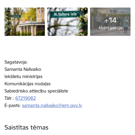
+14
Atvērt galeriju
Sagatavoja:
Samanta Nalivaiko
Iekšlietu ministrijas
Komunikācijas nodaļas
Sabiedrisko attiecību speciāliste
Tālr.:
67219082
E-pasts:
samanta.nalivaiko@iem.gov.lv
Saistītas tēmas