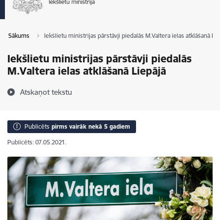
Sākums
Iekšlietu ministrijas pārstāvji piedalās M.Valtera ielas atklāšanā Li
Iekšlietu ministrijas pārstāvji piedalās
M.Valtera ielas atklāšanā Liepājā
Atskaņot tekstu
Publicēts
pirms vairāk nekā 5 gadiem
Publicēts: 07.05.2021.