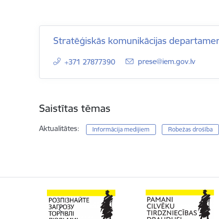
Stratēģiskās komunikācijas departame
E-pasts:
prese@iem.gov.lv
+371 27877390
Saistītas tēmas
Aktualitātes:
Informācija medijiem
Robežas drošība