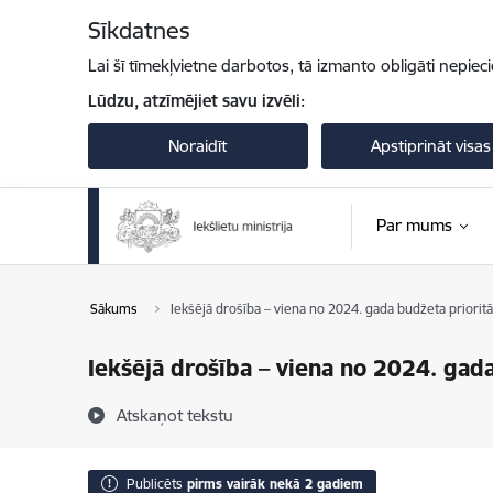
Pāriet uz lapas saturu
Sīkdatnes
Lai šī tīmekļvietne darbotos, tā izmanto obligāti nepiec
Lūdzu, atzīmējiet savu izvēli:
Noraidīt
Apstiprināt visas
Par mums
Sākums
Iekšējā drošība – viena no 2024. gada budžeta priorit
Iekšējā drošība – viena no 2024. gad
Atskaņot tekstu
Publicēts
pirms vairāk nekā 2 gadiem