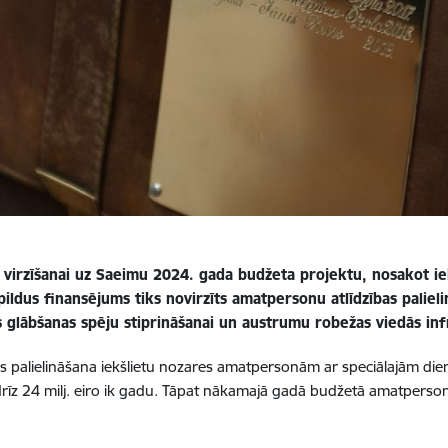
a virzīšanai uz Saeimu 2024. gada budžeta projektu, nosakot i
pildus finansējums tiks novirzīts amatpersonu atlīdzības paliel
 glābšanas spēju stiprināšanai un austrumu robežas viedās infr
bas palielināšana iekšlietu nozares amatpersonām ar speciālajām d
īz 24 milj. eiro ik gadu. Tāpat nākamajā gadā budžetā amatperson