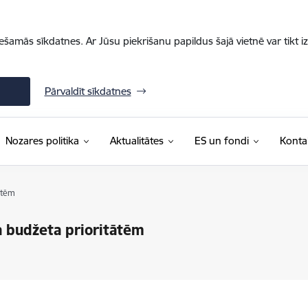
iešamās sīkdatnes. Ar Jūsu piekrišanu papildus šajā vietnē var tikt i
Pārvaldīt sīkdatnes
Nozares politika
Aktualitātes
ES un fondi
Konta
ātēm
a budžeta prioritātēm