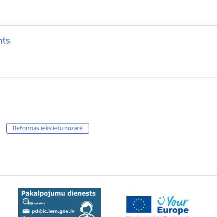
nts
Reformas iekšlietu nozarē