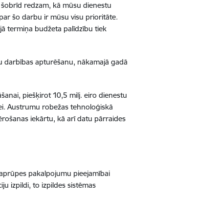
aši šobrīd redzam, kā mūsu dienestu
ar šo darbu ir mūsu visu prioritāte.
ā termiņa budžeta palīdzību tiek
du darbības apturēšanu, nākamajā gadā
āšanai, piešķirot 10,5 milj. eiro dienestu
vei. Austrumu robežas tehnoloģiskā
ērošanas iekārtu, kā arī datu pārraides
 aprūpes pakalpojumu pieejamībai
izpildi, to izpildes sistēmas