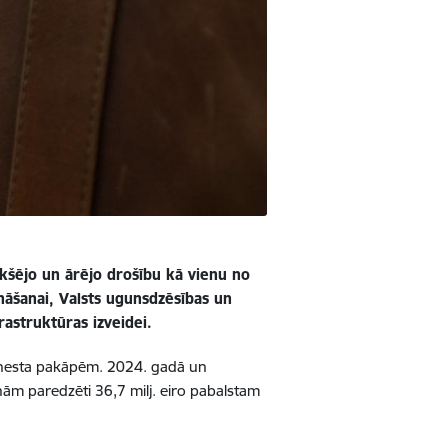
ekšējo un ārējo drošību kā vienu no
ināšanai, Valsts ugunsdzēsības un
astruktūras izveidei.
ienesta pakāpēm. 2024. gadā un
ām paredzēti 36,7 milj. eiro pabalstam