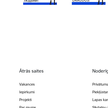
Kājene
Ātrās saites
Noderīg
Vakances
Privātuma
Iepirkumi
Piekļūsta
Projekti
Lapas kar
Par mums
Sīkdatņu 