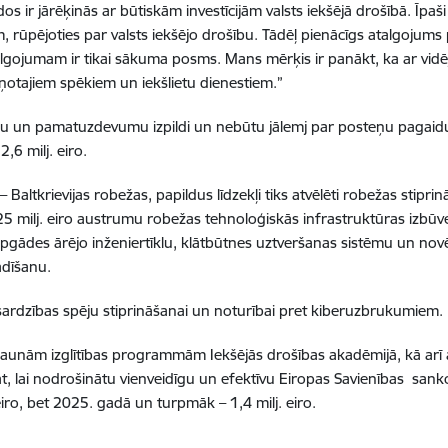
dos ir jārēķinās ar būtiskām investīcijām valsts iekšējā drošībā. Īp
rūpējoties par valsts iekšējo drošību. Tādēļ pienācīgs atalgojums p
lgojumam ir tikai sākuma posms. Mans mērķis ir panākt, ka ar vidēj
uņotajiem spēkiem un iekšlietu dienestiem.”
iju un pamatuzdevumu izpildi un nebūtu jālemj par posteņu pagai
6 milj. eiro.
 Baltkrievijas robežas, papildus līdzekļi tiks atvēlēti robežas stiprin
5 milj. eiro austrumu robežas tehnoloģiskās infrastruktūras izbū
oapgādes ārējo inženiertīklu, klātbūtnes uztveršanas sistēmu un nov
ādīšanu.
izsardzības spēju stiprināšanai un noturībai pret kiberuzbrukumiem.
jaunām izglītības programmām Iekšējās drošības akadēmijā, kā arī
ai nodrošinātu vienveidīgu un efektīvu Eiropas Savienības sankciju 
iro, bet 2025. gadā un turpmāk – 1,4 milj. eiro.