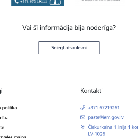
Vai šī informācija bija noderīga?
Sniegt atsauksmi
i
Kontakti
 politika
+371 67219261
E-pasts:
pasts@iem.gov.lv
mība
Čiekurkalna 1.līnija 1 ko
te
LV-1026
izvēles maiņa