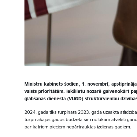
Ministru kabinets šodien, 1. novembrī, apstiprināj
valsts prioritātēm. Iekšlietu nozarē galvenokārt pa
glābšanas dienesta (VUGD) struktūrvienību dzīvības
2024. gadā tiks turpināta 2023. gadā uzsāktā atlīdzī
turpmākajos gados budžetā šim nolūkam atvēlēti gandr
par katriem pieciem nepārtrauktas izdienas gadiem.