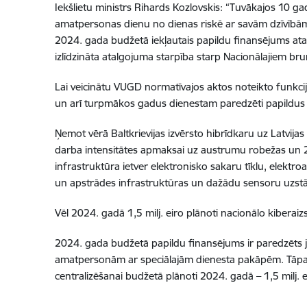
Iekšlietu ministrs Rihards Kozlovskis: “Tuvākajos 10 ga
amatpersonas dienu no dienas riskē ar savām dzīvībām, 
2024. gada budžetā iekļautais papildu finansējums ata
izlīdzināta atalgojuma starpība starp Nacionālajiem br
Lai veicinātu VUGD normatīvajos aktos noteikto funkc
un arī turpmākos gadus dienestam paredzēti papildus 2,
Ņemot vērā Baltkrievijas izvērsto hibrīdkaru uz Latvijas –
darba intensitātes apmaksai uz austrumu robežas un 2
infrastruktūra ietver elektronisko sakaru tīklu, elektr
un apstrādes infrastruktūras un dažādu sensoru uzst
Vēl 2024. gadā 1,5 milj. eiro plānoti nacionālo kibera
2024. gada budžetā papildu finansējums ir paredzēts 
amatpersonām ar speciālajām dienesta pakāpēm. Tāpat, l
centralizēšanai budžetā plānoti 2024. gadā – 1,5 milj. e