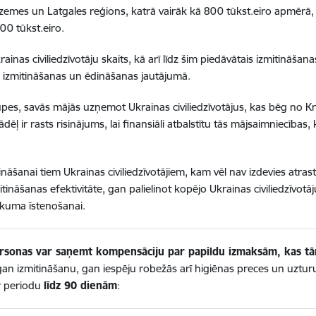
dzemes un Latgales reģions, katrā vairāk kā 800 tūkst.eiro apmērā
00 tūkst.eiro.
inas civiliedzīvotāju skaits, kā arī līdz šim piedāvātais izmitināša
u izmitināšanas un ēdināšanas jautājumā.
 rūpes, savās mājās uzņemot Ukrainas civiliedzīvotājus, kas bēg no Kri
ēļ ir rasts risinājums, lai finansiāli atbalstītu tās mājsaimniecības
ināšanai tiem Ukrainas civiliedzīvotājiem, kam vēl nav izdevies atras
mitināšanas efektivitāte, gan palielinot kopējo Ukrainas civiliedzīvot
ākuma īstenošanai.
personas var saņemt kompensāciju par papildu izmaksām, kas t
n izmitināšanu, gan iespēju robežās arī higiēnas preces un uzturu, k
r periodu
līdz 90 dienām
: