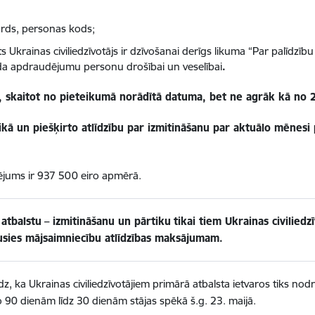
vārds, personas kods;
ts Ukrainas civiliedzīvotājs ir dzīvošanai derīgs likuma “Par palīdzīb
ada apdraudējumu personu drošībai un veselībai
.
m, skaitot no pieteikumā norādītā datuma, bet ne agrāk kā no 
ikā un piešķirto atlīdzību par izmitināšanu par aktuālo mēnesi
ējums ir 937 500 eiro apmērā.
atbalstu
– izmitināšanu un pārtiku
tikai tiem Ukrainas civiliedz
kusies mājsaimniecību atlīdzības maksājumam.
dz, ka Ukrainas civiliedzīvotājiem primārā atbalsta ietvaros tiks no
90 dienām līdz 30 dienām stājas spēkā š.g. 23. maijā.