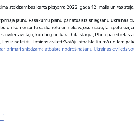
ima steidzamības kārtā pieņēma 2022. gada 12. maijā un tas stāja
tiprināja jaunu Pasākumu plānu par atbalsta sniegšanu Ukrainas civi
ldību un komersantu saskaņotu un nekavējošu rīcību, lai spētu uzņe
 civiliedzīvotāju, kuri bēg no kara. Cita starpā, Plānā paredzētas ar
as ir noteikti Ukrainas civiliedzīvotāju atbalsta likumā un tam pa
ar primāri sniedzamā atbalsta nodrošināšanu Ukrainas civiliedzīvo
m