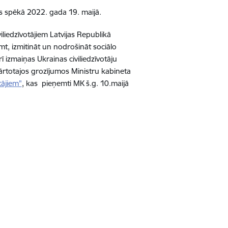
s spēkā 2022. gada 19. maijā.
liedzīvotājiem Latvijas Republikā
mt, izmitināt un nodrošināt sociālo
ī izmaiņas Ukrainas civiliedzīvotāju
kārtotajos grozījumos Ministru kabineta
tājiem"
, kas pieņemti MK š.g. 10.maijā