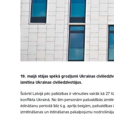
19. maijā stājas spēkā grozījumi Ukrainas civiliedzī
izmitina Ukrainas civiliedzīvotājus.
Šobrīd Latvijā pēc palīdzības ir vērsušies vairāk kā 27 t
konflikta Ukrainā. No šīm personām pašvaldībās izmitinā
ēdināšanu periodā līdz š.g. aprīļa beigām, pašvaldības 
izmitināšanas un ēdināšanas pakalpojumu nodrošinājuma 