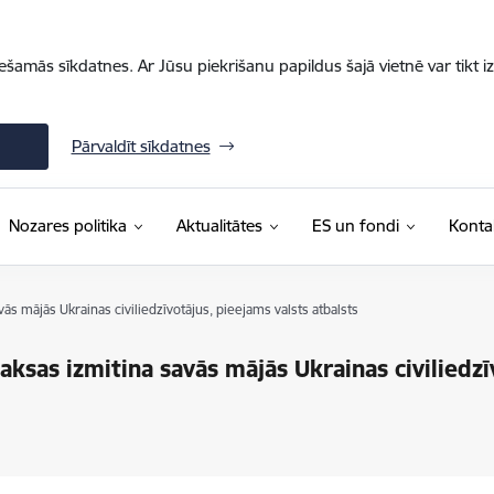
iešamās sīkdatnes. Ar Jūsu piekrišanu papildus šajā vietnē var tikt i
Pārvaldīt sīkdatnes
Nozares politika
Aktualitātes
ES un fondi
Konta
ās mājās Ukrainas civiliedzīvotājus, pieejams valsts atbalsts
aksas izmitina savās mājās Ukrainas civiliedzī