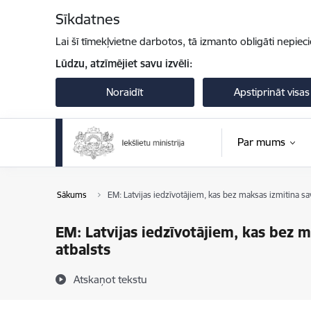
Pāriet uz lapas saturu
Sīkdatnes
Lai šī tīmekļvietne darbotos, tā izmanto obligāti nepiec
Lūdzu, atzīmējiet savu izvēli:
Noraidīt
Apstiprināt visas
Par mums
Sākums
EM: Latvijas iedzīvotājiem, kas bez maksas izmitina sav
EM: Latvijas iedzīvotājiem, kas bez m
atbalsts
Atskaņot tekstu