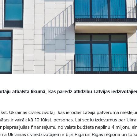
votāju atbalsta likumā, kas paredz atlīdzību Latvijas iedzīvotāj
ūkst. Ukrainas civiliedzīvotāji, kas ierodas Latvijā patvēruma meklēju
tas ir vairāk kā 10 tūkst. personas. Lai segtu izdevumus par Ukrain
ir pieprasījušas finansējumu no valsts budžeta nepilnu 4 miljonu ei
Ukrainas civiliedzīvotājiem ir bijis Rīgā un Rīgas reģionā un to s