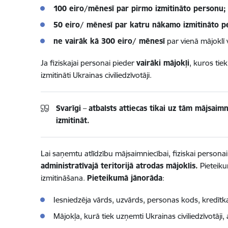
100 eiro/mēnesī par pirmo izmitināto personu;
50 eiro/ mēnesī par katru nākamo izmitināto p
ne vairāk kā 300 eiro/ mēnesī
par vienā mājoklī
Ja fiziskajai personai pieder
vairāki mājokļi
, kuros tiek
izmitināti Ukrainas civiliedzīvotāji.
Svarīgi
–
atbalsts attiecas tikai uz tām mājsaim
izmitināt.
Lai saņemtu atlīdzību mājsaimniecībai, fiziskai persona
administratīvajā teritorijā atrodas mājoklis.
Pieteikum
izmitināšana.
Pieteikumā jānorāda
:
Iesniedzēja vārds, uzvārds, personas kods, kredīt
Mājokļa, kurā tiek uzņemti Ukrainas civiliedzīvotāji