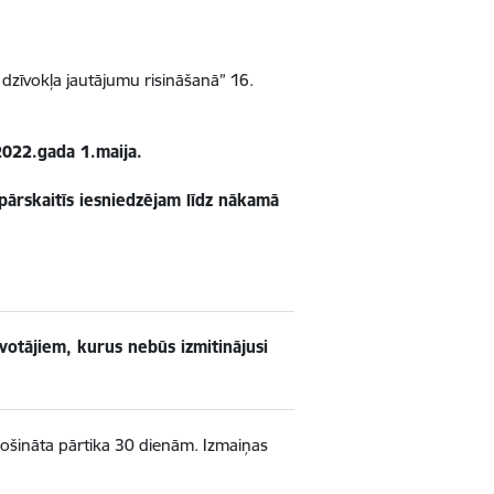
u dzīvokļa jautājumu risināšanā” 16.
2022.gada 1.maija.
 pārskaitīs iesniedzējam līdz nākamā
īvotājiem, kurus nebūs izmitinājusi
drošināta pārtika 30 dienām. Izmaiņas