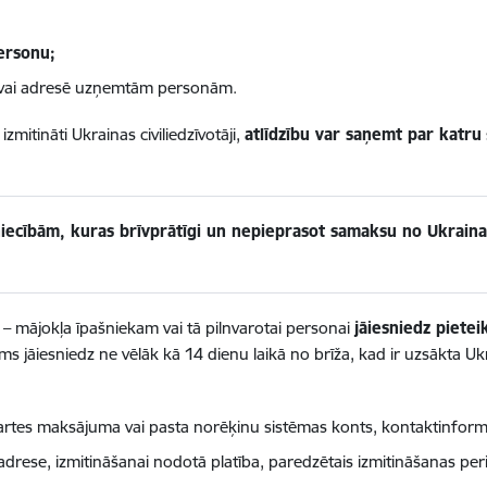
ersonu;
 vai adresē uzņemtām personām.
 izmitināti Ukrainas civiliedzīvotāji,
atlīdzību var saņemt par katru
niecībām, kuras brīvprātīgi un nepieprasot samaksu no Ukrainas 
i – mājokļa īpašniekam vai tā pilnvarotai personai
jāiesniedz pietei
s jāiesniedz ne vēlāk kā 14 dienu laikā no brīža, kad ir uzsākta Ukra
kartes maksājuma vai pasta norēķinu sistēmas konts, kontaktinformā
, adrese, izmitināšanai nodotā platība, paredzētais izmitināšanas per