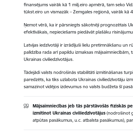
finansējums vairāk kā 1 milj.eiro apmērā, tam seko Vi
tūkst.eiro un vismazāk – Zemgales reģionā, vairāk kā 4
Ņemot vērā, ka ir pārsniegts sākotnēji prognozētais Ukra
efektīvākais, nepieciešams piedāvāt plašāku risinājum
Latvijas iedzīvotāji ir izrādījuši lielu pretimnākšanu un
palīdzība rada arī papildu izmaksas mājsaimniecībām, tād
Ukrainas civiliedzīvotājus.
Tādejādi valsts nodrošinās stabilitāti izmitināšanas turp
paredzēts, ka tiks uzlabota Ukrainas civiliedzīvotāju iz
samazinot vidējos izdevumus no valsts budžeta šī pas
Mājsaimniecības jeb tās pārstāvošās fiziskās 
izmitinot Ukrainas civiliedzīvotājus
(nodrošinot ga
atpūtas pasākumus, u.c. atbalsta pasākumus), pa