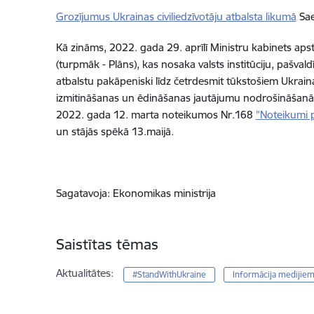
Grozījumus Ukrainas civiliedzīvotāju atbalsta likumā
Sae
Kā zināms, 2022. gada 29. aprīlī Ministru kabinets aps
(turpmāk - Plāns), kas nosaka valsts institūciju, pašva
atbalstu pakāpeniski līdz četrdesmit tūkstošiem Ukrainas
izmitināšanas un ēdināšanas jautājumu nodrošināšanā, k
2022. gada 12. marta noteikumos Nr.168
"Noteikumi p
un stājās spēkā 13.maijā.
Sagatavoja: Ekonomikas ministrija
Saistītas tēmas
Aktualitātes:
#StandWithUkraine
Informācija medijie