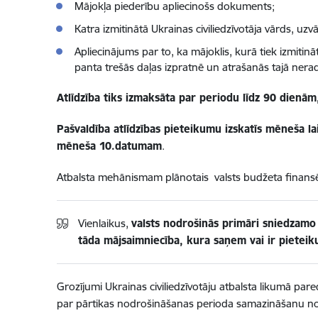
Mājokļa piederību apliecinošs dokuments;
Katra izmitinātā Ukrainas civiliedzīvotāja vārds, uz
Apliecinājums par to, ka mājoklis, kurā tiek izmitinā
panta trešās daļas izpratnē un atrašanās tajā ner
Atlīdzība tiks izmaksāta par periodu līdz 90 dienā
Pašvaldība atlīdzības pieteikumu izskatīs mēneša la
mēneša 10.datumam
.
Atbalsta mehānismam plānotais valsts budžeta finans
Vienlaikus,
valsts nodrošinās primāri sniedzamo 
tāda mājsaimniecība, kura saņem vai ir pietei
Grozījumi Ukrainas civiliedzīvotāju atbalsta likumā pare
par pārtikas nodrošināšanas perioda samazināšanu no 