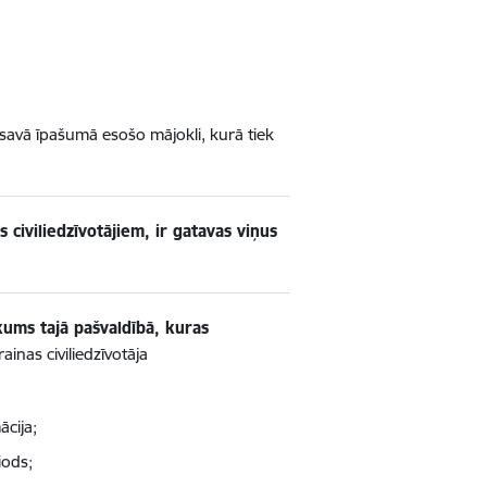
savā īpašumā esošo mājokli, kurā tiek
civiliedzīvotājiem, ir gatavas viņus
kums tajā pašvaldībā, kuras
inas civiliedzīvotāja
cija;
iods;