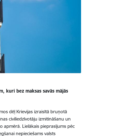
iem, kuri bez maksas savās mājās
mos dēļ Krievijas izraisītā bruņotā
as civiliedzīvotāju izmitināšanu un
ro apmērā. Lielākais pieprasījums pēc
egšanai nepieciešams valsts