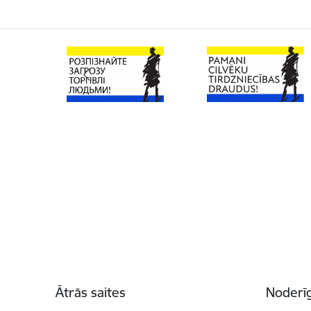
Kājene
Ātrās saites
Noderīg