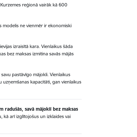
, Kurzemes reģionā vairāk kā 600
nas modelis ne vienmēr ir ekonomiski
evijas izraisītā kara. Vienlaikus šāda
, kas bez maksas izmitina savās mājās
t savu pastāvīgo mājokli. Vienlaikus
āju uzņemšanas kapacitāti, gan vienlaikus
ām radušās, savā mājoklī bez maksas
ā arī izglītojošus un izklaides vai