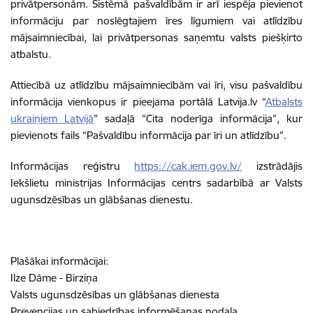
privātpersonām. Sistēmā pašvaldībām ir arī iespēja pievienot
informāciju par noslēgtajiem īres līgumiem vai atlīdzību
mājsaimniecībai, lai privātpersonas saņemtu valsts piešķirto
atbalstu.
Attiecībā uz atlīdzību mājsaimniecībām vai īri, visu pašvaldību
informācija vienkopus ir pieejama portālā Latvija.lv “
Atbalsts
ukraiņiem Latvijā
” sadaļā “Cita noderīga informācija”, kur
pievienots fails “Pašvaldību informācija par īri un atlīdzību”.
Informācijas reģistru
https://cak.iem.gov.lv/
izstrādājis
Iekšlietu ministrijas Informācijas centrs sadarbībā ar Valsts
ugunsdzēsības un glābšanas dienestu.
Plašākai informācijai:
Ilze Dāme - Birziņa
Valsts ugunsdzēsības un glābšanas dienesta
Prevencijas un sabiedrības informēšanas nodaļa