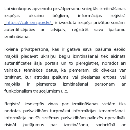
Lai vienkopus apvienotu privātpersonu sniegtās izmitināšanas
iespējas ukraiņu bēgļiem, informācijas reģistrā
https://cak.iem.gov.lv/
ir izveidota iespēja privātpersonām,
autentificējoties ar latvija.lv, reģistrēt savu īpašumu
izmitināšanai.
Ikviena privātpersona, kas ir gatava savā īpašumā esošo
mājokli piedāvāt ukraiņu bēgļu izmitināšanai tiek aicināta
autentificēties šajā portālā un to piereģistrēt, norādot arī
vairākus tehniskos datus, kā piemēram, cik cilvēkus var
izmitināt, kur atrodas īpašums, vai pieejamas ērtības, vai
mājoklis ir piemērots izmitināšanai personām ar
funkcionāliem traucējumiem u.c.
Reģistrā iesniegtās ziņas par izmitināšanas vietām tiks
nodotas pašvaldībām turpmākai informācijas izmantošanai.
Informācija no šīs sistēmas pašvaldībām palīdzēs operatīvāk
risināt jautājumus par izmitināšanu, sadarbībā ar