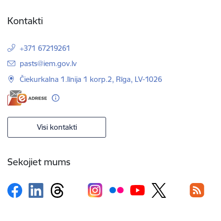
Kontakti
+371 67219261
E-pasts:
pasts@iem.gov.lv
Čiekurkalna 1.līnija 1 korp.2, Rīga, LV-1026
Visi kontakti
Sekojiet mums