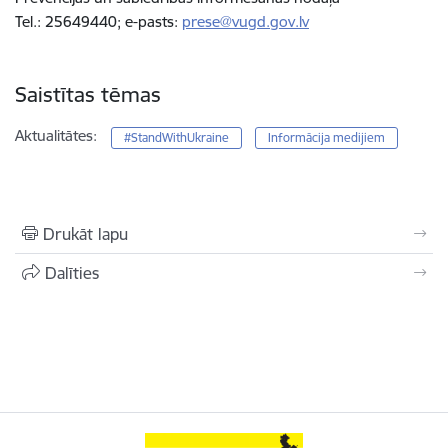
Tel.: 25649440; e-pasts:
prese@vugd.gov.lv
Saistītas tēmas
Aktualitātes:
#StandWithUkraine
Informācija medijiem
Drukāt lapu
Dalīties