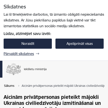
Pāriet uz lapas saturu
Sīkdatnes
Spied
lai meklētu
Enter
Lai šī tīmekļvietne darbotos, tā izmanto obligāti nepieciešamās
sīkdatnes. Ar Jūsu piekrišanu papildus šajā vietnē var tikt
izmantotas statistikas un sociālo mediju sīkdatnes.
Lūdzu, atzīmējiet savu izvēli:
Noraidīt
Apstiprināt visas
Pārvaldīt sīkdatnes
Sākums
Aicinām privātpersonas pieteikt mājokli Ukrainas civiliedzīvotāju
Aicinām privātpersonas pieteikt mājokli
Ukrainas civiliedzīvotāju izmitināšanai un