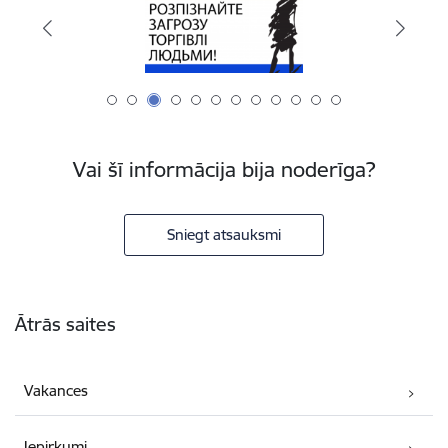
Vai šī informācija bija noderīga?
Sniegt atsauksmi
Kājene
Ātrās saites
Vakances
Iepirkumi