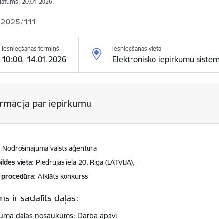
datums:
20.01.2026.
 2025/111
Iesniegšanas termiņš
Iesniegšanas vieta
10:00, 14.01.2026
Elektronisko iepirkumu sistē
ormācija par iepirkumu
Nodrošinājuma valsts aģentūra
ildes vieta
Piedrujas iela 20, Rīga (LATVIJA), -
 procedūra
Atklāts konkurss
s ir sadalīts daļās:
kuma daļas nosaukums: Darba apavi