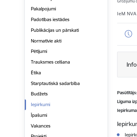
Grozījumu 
Pakalpojumi
IeM NVA
Padotības iestādes
Publikācijas un pārskati
Normatīvie akti
Pētījumi
Trauksmes celšana
Inf
Ētika
Starptautiskā sadarbība
Pasūtītājs
Budžets
Līguma izp
Iepirkumi
Iepirkuma
Īpašumi
Iepirkum
Vakances
Iepir
Projekti