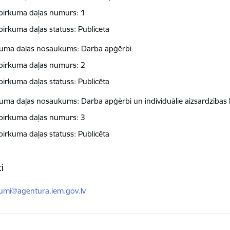
pirkuma daļas numurs: 1
pirkuma daļas statuss: Publicēta
kuma daļas nosaukums: Darba apģērbi
pirkuma daļas numurs: 2
pirkuma daļas statuss: Publicēta
kuma daļas nosaukums: Darba apģērbi un individuālie aizsardzības l
pirkuma daļas numurs: 3
pirkuma daļas statuss: Publicēta
i
ts:
kumi@agentura.iem.gov.lv