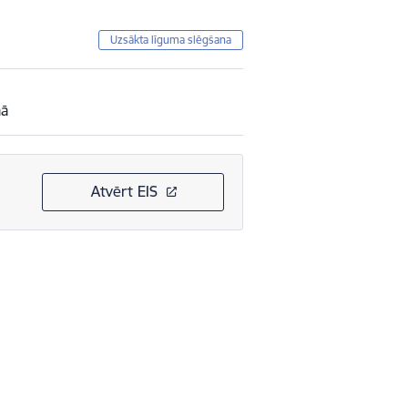
Uzsākta līguma slēgšana
mā
Atvērt EIS