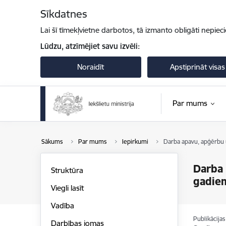
Pāriet uz lapas saturu
Sīkdatnes
Lai šī tīmekļvietne darbotos, tā izmanto obligāti nepiec
Lūdzu, atzīmējiet savu izvēli:
Noraidīt
Apstiprināt visas
Par mums
Sākums
Par mums
Iepirkumi
Darba apavu, apģērbu u
Darba 
Struktūra
gadie
Viegli lasīt
Vadība
Publikācija
Darbības jomas