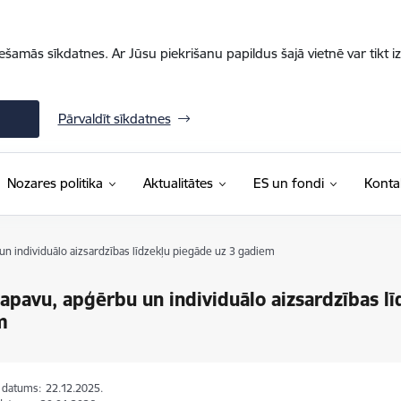
iešamās sīkdatnes. Ar Jūsu piekrišanu papildus šajā vietnē var tikt i
Pārvaldīt sīkdatnes
Nozares politika
Aktualitātes
ES un fondi
Konta
n individuālo aizsardzības līdzekļu piegāde uz 3 gadiem
apavu, apģērbu un individuālo aizsardzības l
m
s datums:
22.12.2025.