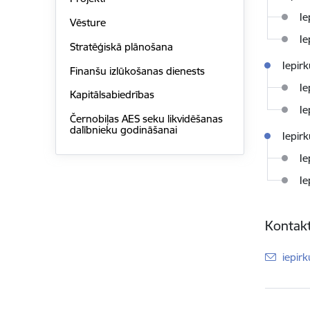
Ie
Vēsture
Ie
Stratēģiskā plānošana
Iepir
Finanšu izlūkošanas dienests
Ie
Kapitālsabiedrības
Ie
Černobiļas AES seku likvidēšanas
dalībnieku godināšanai
Iepir
Ie
Ie
Kontakt
E-pas
iepir