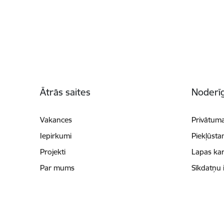
Kājene
Ātrās saites
Noderīg
Vakances
Privātuma
Iepirkumi
Piekļūsta
Projekti
Lapas kar
Par mums
Sīkdatņu 