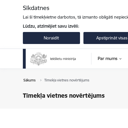
Pāriet uz lapas saturu
Sīkdatnes
Lai šī tīmekļvietne darbotos, tā izmanto obligāti nepiec
Lūdzu, atzīmējiet savu izvēli:
Noraidīt
Apstiprināt visas
Par mums
Sākums
Tīmekļa vietnes novērtējums
Tīmekļa vietnes novērtējums