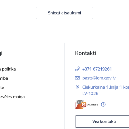
Sniegt atsauksmi
i
Kontakti
 politika
+371 67219261
E-pasts:
pasts@iem.gov.lv
mība
Čiekurkalna 1.līnija 1 ko
te
LV-1026
izvēles maiņa
Visi kontakti