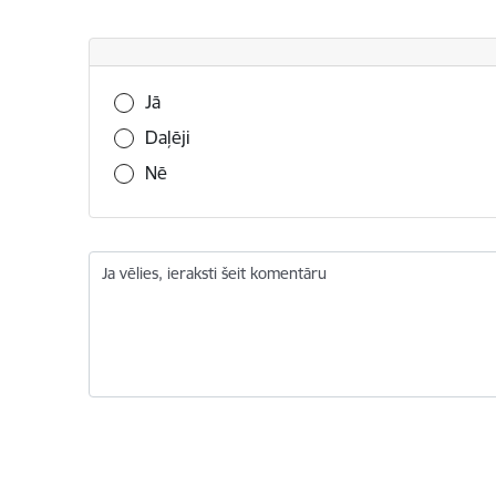
Vai šī informācija bija noderīga?
Jā
Daļēji
Nē
Ja vēlies, ieraksti šeit komentāru