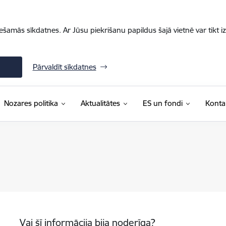
iešamās sīkdatnes. Ar Jūsu piekrišanu papildus šajā vietnē var tikt i
Pārvaldīt sīkdatnes
Nozares politika
Aktualitātes
ES un fondi
Konta
Vai šī informācija bija noderīga?