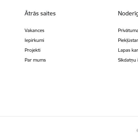
Kājene
Ātrās saites
Noderīg
Vakances
Privātuma
Iepirkumi
Piekļūsta
Projekti
Lapas kar
Par mums
Sīkdatņu 
©