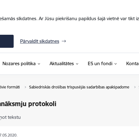
iešamās sīkdatnes. Ar Jūsu piekrišanu papildus šajā vietnē var tikt i
Pārvaldīt sīkdatnes
Nozares politika
Aktualitātes
ES un fondi
Konta
īvie formāti
Sabiedriskās drošības trīspusējās sadarbības apakšpadome
nāksmju protokoli
ņot tekstu
07.05.2020.