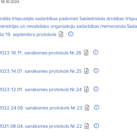
: 18.10.2024.
dēt:
nālās trīspusējās sadarbības padomes Sabiedriskās drošības trīs
 ministrijas un nevalstisko organizāciju sadarbības memoranda Sa
da 19. septembra protokols
dēt:
2023.18.11. sanāksmes protokols Nr.26
dēt:
2023.14.07. sanāksmes protokols Nr.25
dēt:
2023.12.01. sanāksmes protokols Nr.24
dēt:
2022.24.08. sanāksmes protokols Nr.23
dēt:
2021.08.04. sanāksmes protokols Nr.22