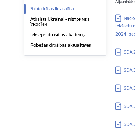
Atjaunināts
Sabiedrības līdzdalība
Lejupielā
Nacio
Atbalsts Ukrainai - підтримка
України
Iekšlietu
2024. ga
Iekšējās drošības akadēmija
Robežas drošības aktualitātes
Lejupielā
SDA 
Lejupielā
SDA 
Lejupielā
SDA 
Lejupielā
SDA 
Lejupielā
SDA 