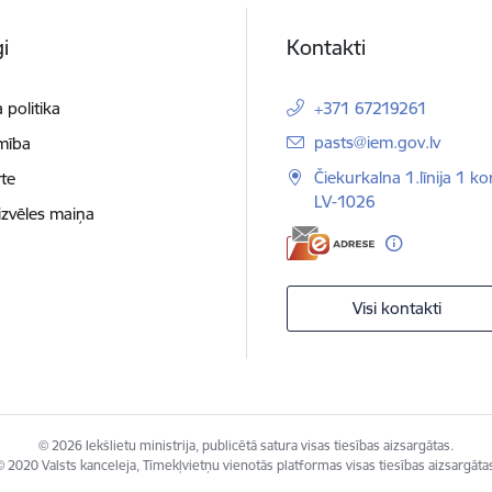
i
Kontakti
 politika
+371 67219261
E-pasts:
pasts@iem.gov.lv
mība
Čiekurkalna 1.līnija 1 ko
te
LV-1026
izvēles maiņa
Visi kontakti
© 2026 Iekšlietu ministrija, publicētā satura visas tiesības aizsargātas.
 2020 Valsts kanceleja, Tīmekļvietņu vienotās platformas visas tiesības aizsargāta