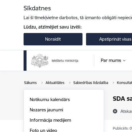
Pāriet uz lapas saturu
Sīkdatnes
Lai šī tīmekļvietne darbotos, tā izmanto obligāti nepiec
Lūdzu, atzīmējiet savu izvēli:
Noraidīt
Apstiprināt visas
Par mums
Sākums
Aktualitātes
Sabiedrības līdzdalība
Konsultat
SDA sa
Notikumu kalendārs
Nozares jaunumi
Atska
Informācija medijiem
Publicēts: 
Foto un video