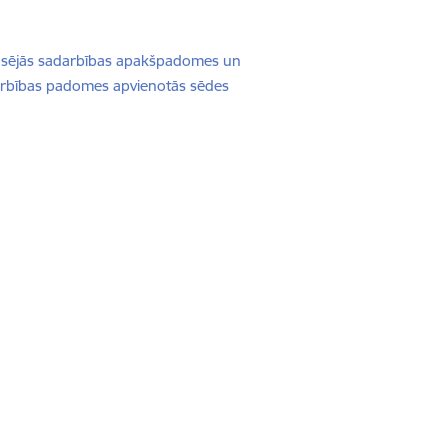
pusējās sadarbības apakšpadomes un
darbības padomes apvienotās sēdes