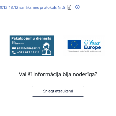
dēt:
2012.18.12.sanāksmes protokols Nr.5
Vai šī informācija bija noderīga?
Sniegt atsauksmi