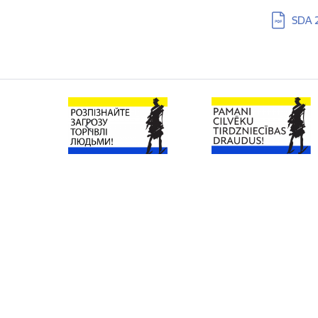
Lejupielā
SDA 