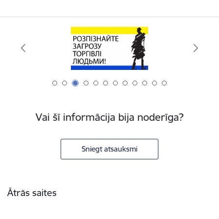
Vai šī informācija bija noderīga?
Sniegt atsauksmi
Kājene
Ātrās saites