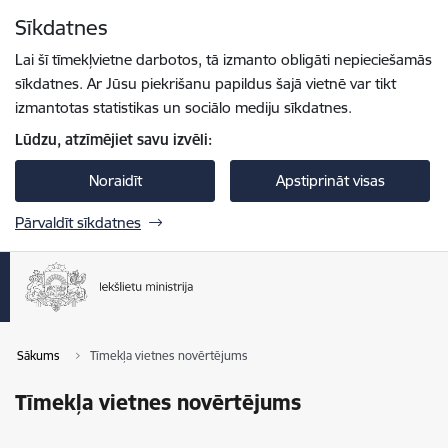
Pāriet uz lapas saturu
Sīkdatnes
Spied
lai meklētu
Enter
Lai šī tīmekļvietne darbotos, tā izmanto obligāti nepieciešamās
sīkdatnes. Ar Jūsu piekrišanu papildus šajā vietnē var tikt
izmantotas statistikas un sociālo mediju sīkdatnes.
Lūdzu, atzīmējiet savu izvēli:
Noraidīt
Apstiprināt visas
Pārvaldīt sīkdatnes
Sākums
Tīmekļa vietnes novērtējums
Tīmekļa vietnes novērtējums