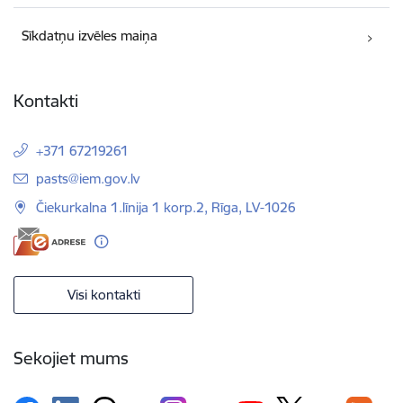
Sīkdatņu izvēles maiņa
Kontakti
+371 67219261
E-pasts:
pasts@iem.gov.lv
Čiekurkalna 1.līnija 1 korp.2, Rīga, LV-1026
Visi kontakti
Sekojiet mums