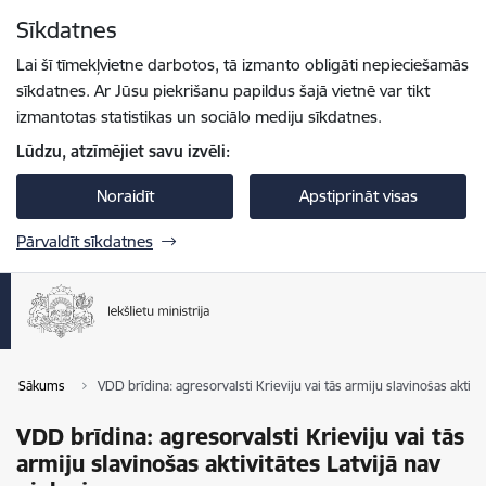
Pāriet uz lapas saturu
Sīkdatnes
Spied
lai meklētu
Enter
Lai šī tīmekļvietne darbotos, tā izmanto obligāti nepieciešamās
sīkdatnes. Ar Jūsu piekrišanu papildus šajā vietnē var tikt
izmantotas statistikas un sociālo mediju sīkdatnes.
Lūdzu, atzīmējiet savu izvēli:
Noraidīt
Apstiprināt visas
Pārvaldīt sīkdatnes
Sākums
VDD brīdina: agresorvalsti Krieviju vai tās armiju slavinošas aktivi
VDD brīdina: agresorvalsti Krieviju vai tās
armiju slavinošas aktivitātes Latvijā nav