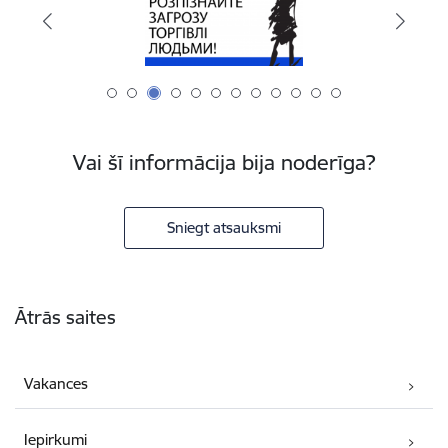
Vai šī informācija bija noderīga?
Sniegt atsauksmi
Kājene
Ātrās saites
Vakances
Iepirkumi