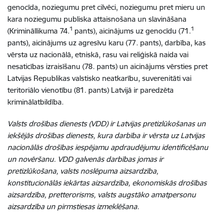
genocīda, noziegumu pret cilvēci, noziegumu pret mieru un
kara noziegumu publiska attaisnošana un slavināšana
1
1
(Krimināllikuma 74.
pants), aicinājums uz genocīdu (71.
pants), aicinājums uz agresīvu karu (77. pants), darbība, kas
vērsta uz nacionālā, etniskā, rasu vai reliģiskā naida vai
nesaticības izraisīšanu (78. pants) un aicinājums vērsties pret
Latvijas Republikas valstisko neatkarību, suverenitāti vai
teritoriālo vienotību (81. pants) Latvijā ir paredzēta
kriminālatbildība.
Valsts drošības dienests (VDD) ir Latvijas pretizlūkošanas un
iekšējās drošības dienests, kura darbība ir vērsta uz Latvijas
nacionālās drošības iespējamu apdraudējumu identificēšanu
un novēršanu. VDD galvenās darbības jomas ir
pretizlūkošana, valsts noslēpuma aizsardzība,
konstitucionālās iekārtas aizsardzība, ekonomiskās drošības
aizsardzība, pretterorisms, valsts augstāko amatpersonu
aizsardzība un pirmstiesas izmeklēšana.