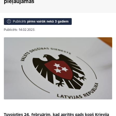
pieļaujamas
Publicēts
pirms vairāk nekā 3 gadiem
Publicēts: 14.02.2023.
Tuvojoties 24. februārim, kad apritēs gads kopš Krievija