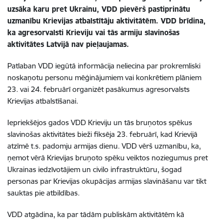
uzsāka karu pret Ukrainu, VDD pievērš pastiprinātu
uzmanību Krievijas atbalstītāju aktivitātēm. VDD brīdina,
ka agresorvalsti Krieviju vai tās armiju slavinošas
aktivitātes Latvijā nav pieļaujamas.
Patlaban VDD iegūtā informācija neliecina par prokremliski
noskaņotu personu mēģinājumiem vai konkrētiem plāniem
23. vai 24. februārī organizēt pasākumus agresorvalsts
Krievijas atbalstīšanai.
Iepriekšējos gados VDD Krieviju un tās bruņotos spēkus
slavinošas aktivitātes bieži fiksēja 23. februārī, kad Krievijā
atzīmē t.s. padomju armijas dienu. VDD vērš uzmanību, ka,
ņemot vērā Krievijas bruņoto spēku veiktos noziegumus pret
Ukrainas iedzīvotājiem un civilo infrastruktūru, šogad
personas par Krievijas okupācijas armijas slavināšanu var tikt
sauktas pie atbildības.
VDD atgādina, ka par tādām publiskām aktivitātēm kā