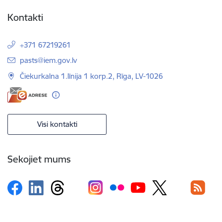
Kontakti
+371 67219261
E-pasts:
pasts@iem.gov.lv
Čiekurkalna 1.līnija 1 korp.2, Rīga, LV-1026
Visi kontakti
Sekojiet mums