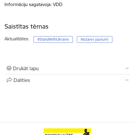
Informāciju sagatavoja: VDD
Saistītas tēmas
Aktualitātes:
#StandWithUkraine
Nozares jaunumi
Drukāt lapu
Dalīties