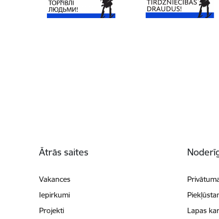
Kājene
Ātrās saites
Noderīg
Vakances
Privātuma
Iepirkumi
Piekļūsta
Projekti
Lapas kar