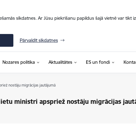
iešamās sīkdatnes. Ar Jūsu piekrišanu papildus šajā vietnē var tikt i
Pārvaldīt sīkdatnes
Nozares politika
Aktualitātes
ES un fondi
Konta
spriež nostāju migrācijas jautājumā
lietu ministri apspriež nostāju migrācijas jau