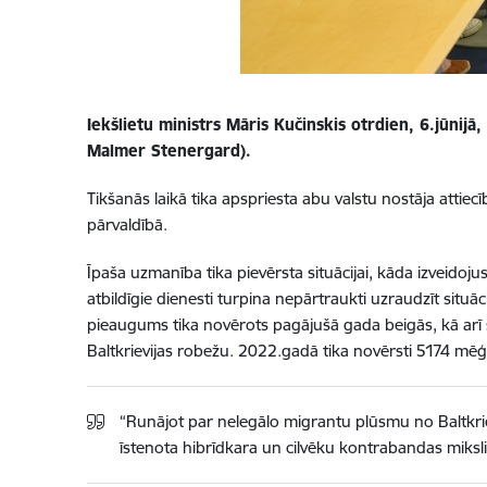
Iekšlietu
ministrs Māris Kučinskis otrdien, 6.jūnijā,
Malmer Stenergard).
Tikšanās laikā tika apspriesta abu valstu nostāja attie
pārvaldībā.
Īpaša uzmanība tika pievērsta situācijai, kāda izveidoju
atbildīgie dienesti turpina nepārtraukti uzraudzīt situāc
pieaugums tika novērots pagājušā gada beigās, kā arī
Baltkrievijas robežu. 2022.gadā tika novērsti 5174 mēģ
“Runājot par nelegālo migrantu plūsmu no Baltkriev
īstenota hibrīdkara un cilvēku kontrabandas miksli