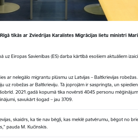
 Rīgā tikās ar Zviedrijas Karalistes Migrācijas lietu ministri M
cībā uz Eiropas Savienības (ES) darba kārtībā esošiem aktuāliem iza
sies ar nelegālo migrantu plūsmu uz Latvijas – Baltkrievijas robežas.
iju uz robežas ar Baltkrieviju. Tā joprojām ir saspringta, un spiedie
 šobrīd. 2021.gadā kopumā tika novērsti 4045 personu mēģinājumi n
inājumi, savukārt šogad – jau 3709.
ijas, skaidrs, ka tie nav bēgļi, kas meklē patvērumu, bēgot no brie
s,” pauda M. Kučinskis.