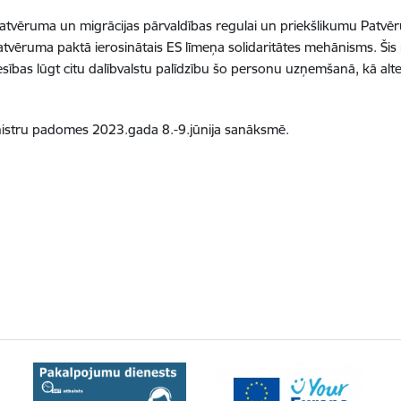
u Patvēruma un migrācijas pārvaldības regulai un priekšlikumu Patv
atvēruma paktā ierosinātais ES līmeņa solidaritātes mehānisms. Šis
esības lūgt citu dalībvalstu palīdzību šo personu uzņemšanā, kā alt
ministru padomes 2023.gada 8.-9.jūnija sanāksmē.