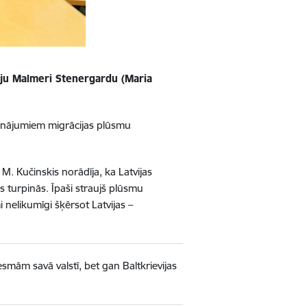
ariju Malmeri Stenergardu (Maria
icinājumiem migrācijas plūsmu
 M. Kučinskis norādīja, ka Latvijas
ns turpinās. Īpaši straujš plūsmu
elikumīgi šķērsot Latvijas –
smām savā valstī, bet gan Baltkrievijas