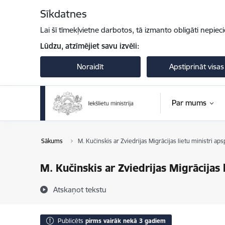
Pāriet uz lapas saturu
Sīkdatnes
Lai šī tīmekļvietne darbotos, tā izmanto obligāti nepiec
Lūdzu, atzīmējiet savu izvēli:
Noraidīt
Apstiprināt visas
Par mums
Sākums
M. Kučinskis ar Zviedrijas Migrācijas lietu ministri ap
M. Kučinskis ar Zviedrijas Migrācijas 
Atskaņot tekstu
Publicēts
pirms vairāk nekā 3 gadiem