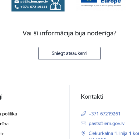
Vai šī informācija bija noderīga?
Sniegt atsauksmi
i
Kontakti
 politika
+371 67219261
E-pasts:
pasts@iem.gov.lv
mība
Čiekurkalna 1.līnija 1 ko
te