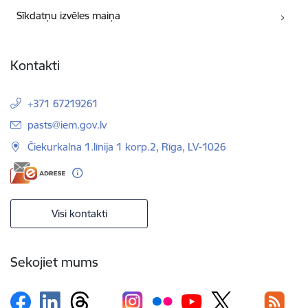
Sīkdatņu izvēles maiņa
Kontakti
+371 67219261
E-pasts:
pasts@iem.gov.lv
Čiekurkalna 1.līnija 1 korp.2, Rīga, LV-1026
Visi kontakti
Sekojiet mums