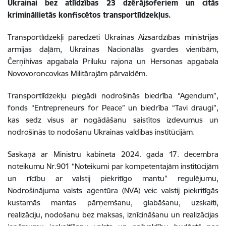
Ukrainai bez atlīdzības 23 dzērājšoferiem un citās
krimināllietās konfiscētos transportlīdzekļus.
Transportlīdzekļi paredzēti Ukrainas Aizsardzības ministrijas
armijas daļām, Ukrainas Nacionālās gvardes vienībām,
Čerņihivas apgabala Priluku rajona un Hersonas apgabala
Novovoroncovkas Militārajām pārvaldēm.
Transportlīdzekļu piegādi nodrošinās biedrība “Agendum”,
fonds “Entrepreneurs for Peace” un biedrība “Tavi draugi”,
kas sedz visus ar nogādāšanu saistītos izdevumus un
nodrošinās to nodošanu Ukrainas valdības institūcijām.
Saskaņā ar Ministru kabineta 2024. gada 17. decembra
noteikumu Nr.901 “Noteikumi par kompetentajām institūcijām
un rīcību ar valstij piekritīgo mantu” regulējumu,
Nodrošinājuma valsts aģentūra (NVA) veic valstij piekritīgās
kustamās mantas pārņemšanu, glabāšanu, uzskaiti,
realizāciju, nodošanu bez maksas, iznīcināšanu un realizācijas