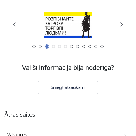
Vai šī informācija bija noderīga?
Sniegt atsauksmi
Kājene
Ātrās saites
Vakances