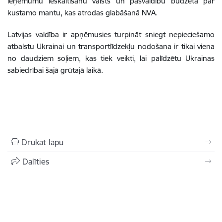
ieņēmumu ieskaitīšanu valsts un pašvaldību budžetā par
kustamo mantu, kas atrodas glabāšanā NVA.
Latvijas valdība ir apņēmusies turpināt sniegt nepieciešamo
atbalstu Ukrainai un transportlīdzekļu nodošana ir tikai viena
no daudziem soļiem, kas tiek veikti, lai palīdzētu Ukrainas
sabiedrībai šajā grūtajā laikā.
Drukāt lapu
Dalīties