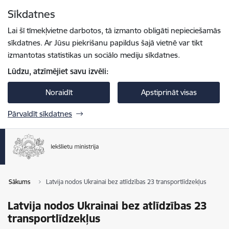
Pāriet uz lapas saturu
Sīkdatnes
Spied
lai meklētu
Enter
Lai šī tīmekļvietne darbotos, tā izmanto obligāti nepieciešamās
sīkdatnes. Ar Jūsu piekrišanu papildus šajā vietnē var tikt
izmantotas statistikas un sociālo mediju sīkdatnes.
Lūdzu, atzīmējiet savu izvēli:
Noraidīt
Apstiprināt visas
Pārvaldīt sīkdatnes
Sākums
Latvija nodos Ukrainai bez atlīdzības 23 transportlīdzekļus
Latvija nodos Ukrainai bez atlīdzības 23
transportlīdzekļus