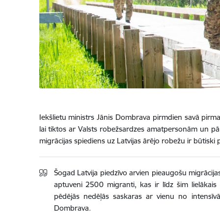
Iekšlietu ministrs Jānis Dombrava pirmdien savā pirma
lai tiktos ar Valsts robežsardzes amatpersonām un pār
migrācijas spiediens uz Latvijas ārējo robežu ir būtiski
Šogad Latvija piedzīvo arvien pieaugošu migrācija
aptuveni 2500 migranti, kas ir līdz šim lielāka
pēdējās nedēļās saskaras ar vienu no intensīv
Dombrava.