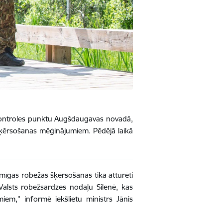
ežkontroles punktu Augšdaugavas novadā,
 šķērsošanas mēģinājumiem. Pēdējā laikā
umīgas robežas šķērsošanas tika atturēti
Valsts robežsardzes nodaļu Silenē, kas
em,” informē iekšlietu ministrs Jānis