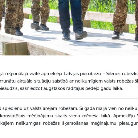
jā reģionālajā vizītē apmeklēja Latvijas pierobežu – Silenes rob
runātu aktuālo situāciju saistībā ar nelikumīgiem valsts robežas
 pieaudzis, sasniedzot augstākos rādītājus pēdējo gadu laikā.
s spiedienu uz valsts ārējām robežām. Šī gada maijā vien no nelik
is konstatētais mēģinājumu skaits viena mēneša laikā. Apmeklēju 
ākajiem nelikumīgas robežas šķērsošanas mēģinājumu pieaugumi