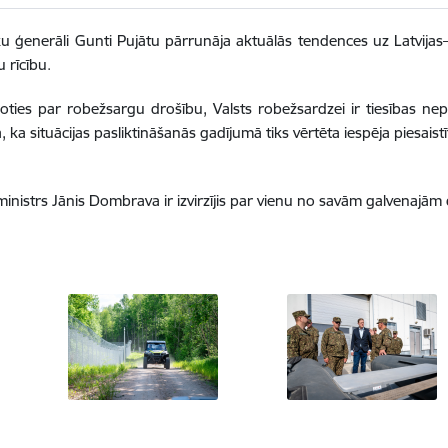
ku ģenerāli Gunti Pujātu pārrunāja aktuālās tendences uz Latvijas–B
 rīcību.
joties par robežsargu drošību, Valsts robežsardzei ir tiesības n
, ka situācijas pasliktināšanās gadījumā tiks vērtēta iespēja piesais
ministrs Jānis Dombrava ir izvirzījis par vienu no savām galvenajām