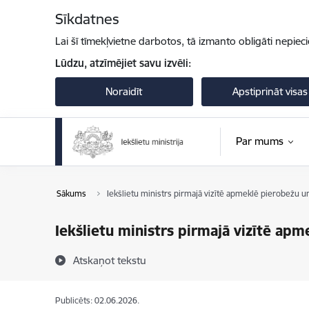
Pāriet uz lapas saturu
Sīkdatnes
Lai šī tīmekļvietne darbotos, tā izmanto obligāti nepiec
Lūdzu, atzīmējiet savu izvēli:
Noraidīt
Apstiprināt visas
Par mums
Sākums
Iekšlietu ministrs pirmajā vizītē apmeklē pierobežu u
Iekšlietu ministrs pirmajā vizītē apm
Atskaņot tekstu
Publicēts: 02.06.2026.