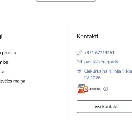
i
Kontakti
 politika
+371 67219261
E-pasts:
pasts@iem.gov.lv
mība
Čiekurkalna 1.līnija 1 ko
te
LV-1026
izvēles maiņa
Visi kontakti