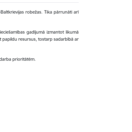
altkrievijas robežas. Tika pārrunāti arī
epieciešamības gadījumā izmantot likumā
tīt papildu resursus, tostarp sadarbībā ar
 darba prioritātēm.