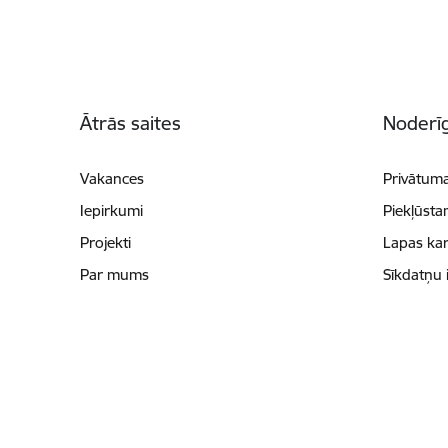
Kājene
Ātrās saites
Noderīg
Vakances
Privātuma
Iepirkumi
Piekļūsta
Projekti
Lapas kar
Par mums
Sīkdatņu 