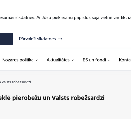
iešamās sīkdatnes. Ar Jūsu piekrišanu papildus šajā vietnē var tikt i
Pārvaldīt sīkdatnes
Nozares politika
Aktualitātes
ES un fondi
Konta
n Valsts robežsardzi
eklē pierobežu un Valsts robežsardzi