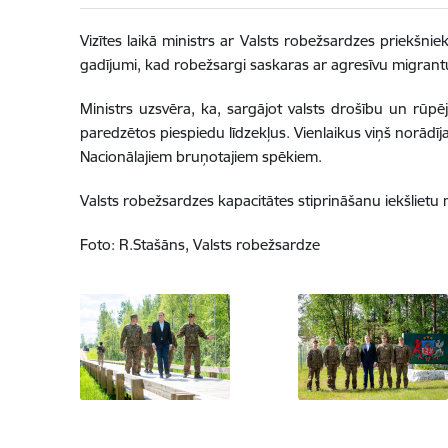
Vizītes laikā ministrs ar Valsts robežsardzes priekšnie
gadījumi, kad robežsargi saskaras ar agresīvu migrantu
Ministrs uzsvēra, ka, sargājot valsts drošību un rūpē
paredzētos piespiedu līdzekļus. Vienlaikus viņš norādīja
Nacionālajiem bruņotajiem spēkiem.
Valsts robežsardzes kapacitātes stiprināšanu iekšlietu 
Foto: R.Stašāns, Valsts robežsardze