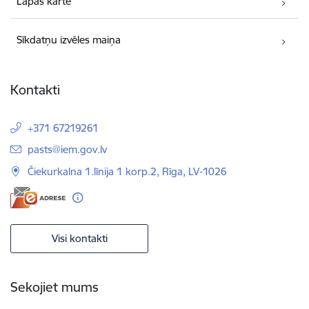
Lapas karte
Sīkdatņu izvēles maiņa
Kontakti
+371 67219261
E-pasts:
pasts@iem.gov.lv
Čiekurkalna 1.līnija 1 korp.2, Rīga, LV-1026
Visi kontakti
Sekojiet mums