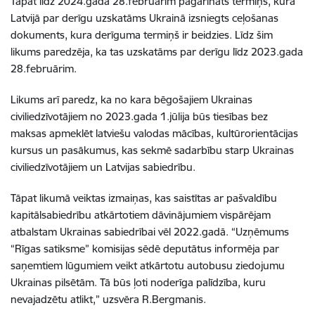
Tāpat līdz 2024.gada 28.februārim pagarināts termiņš, kurā
Latvijā par derīgu uzskatāms Ukrainā izsniegts ceļošanas
dokuments, kura derīguma termiņš ir beidzies. Līdz šim
likums paredzēja, ka tas uzskatāms par derīgu līdz 2023.gada
28.februārim.
Likums arī paredz, ka no kara bēgošajiem Ukrainas
civiliedzīvotājiem no 2023.gada 1.jūlija būs tiesības bez
maksas apmeklēt latviešu valodas mācības, kultūrorientācijas
kursus un pasākumus, kas sekmē sadarbību starp Ukrainas
civiliedzīvotājiem un Latvijas sabiedrību.
Tāpat likumā veiktas izmaiņas, kas saistītas ar pašvaldību
kapitālsabiedrību atkārtotiem dāvinājumiem vispārējam
atbalstam Ukrainas sabiedrībai vēl 2022.gadā. “Uzņēmums
“Rīgas satiksme” komisijas sēdē deputātus informēja par
saņemtiem lūgumiem veikt atkārtotu autobusu ziedojumu
Ukrainas pilsētām. Tā būs ļoti noderīga palīdzība, kuru
nevajadzētu atlikt,” uzsvēra R.Bergmanis.