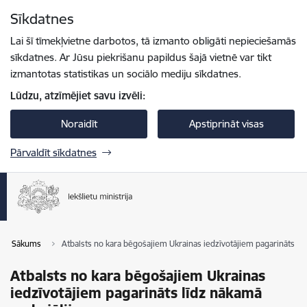
Pāriet uz lapas saturu
Sīkdatnes
Spied
lai meklētu
Enter
Lai šī tīmekļvietne darbotos, tā izmanto obligāti nepieciešamās
sīkdatnes. Ar Jūsu piekrišanu papildus šajā vietnē var tikt
izmantotas statistikas un sociālo mediju sīkdatnes.
Lūdzu, atzīmējiet savu izvēli:
Noraidīt
Apstiprināt visas
Pārvaldīt sīkdatnes
Sākums
Atbalsts no kara bēgošajiem Ukrainas iedzīvotājiem pagarināts lī
Atbalsts no kara bēgošajiem Ukrainas
iedzīvotājiem pagarināts līdz nākamā