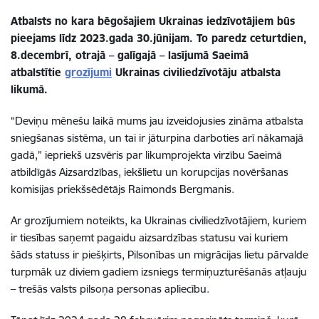
Atbalsts no kara bēgošajiem Ukrainas iedzīvotājiem būs
pieejams līdz 2023.gada 30.jūnijam. To paredz ceturtdien,
8.decembrī, otrajā – galīgajā – lasījumā Saeimā
atbalstītie
grozījumi
Ukrainas civiliedzīvotāju atbalsta
likumā.
“Deviņu mēnešu laikā mums jau izveidojusies zināma atbalsta
sniegšanas sistēma, un tai ir jāturpina darboties arī nākamajā
gadā,” iepriekš uzsvēris par likumprojekta virzību Saeimā
atbildīgās Aizsardzības, iekšlietu un korupcijas novēršanas
komisijas priekšsēdētājs Raimonds Bergmanis.
Ar grozījumiem noteikts, ka Ukrainas civiliedzīvotājiem, kuriem
ir tiesības saņemt pagaidu aizsardzības statusu vai kuriem
šāds statuss ir piešķirts, Pilsonības un migrācijas lietu pārvalde
turpmāk uz diviem gadiem izsniegs termiņuzturēšanās atļauju
– trešās valsts pilsoņa personas apliecību.