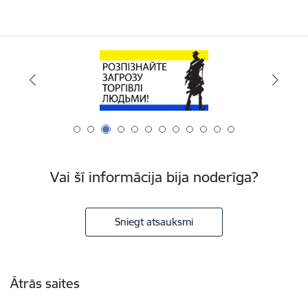
Vai šī informācija bija noderīga?
Sniegt atsauksmi
Kājene
Ātrās saites