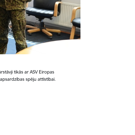
rstāvji tikās ar ASV Eiropas
psardzības spēju attīstībai.