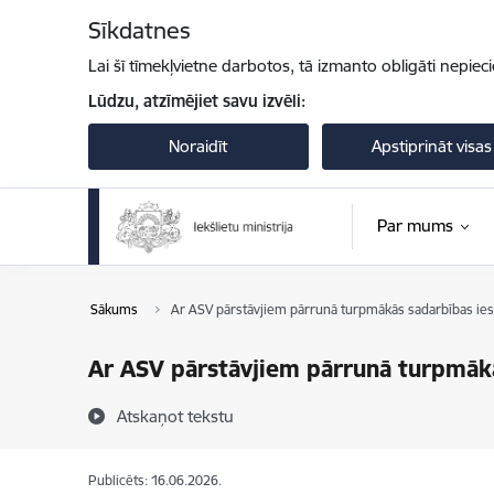
Pāriet uz lapas saturu
Sīkdatnes
Lai šī tīmekļvietne darbotos, tā izmanto obligāti nepiec
Lūdzu, atzīmējiet savu izvēli:
Noraidīt
Apstiprināt visas
Par mums
Sākums
Ar ASV pārstāvjiem pārrunā turpmākās sadarbības ies
Ar ASV pārstāvjiem pārrunā turpmākā
Atskaņot tekstu
Publicēts: 16.06.2026.