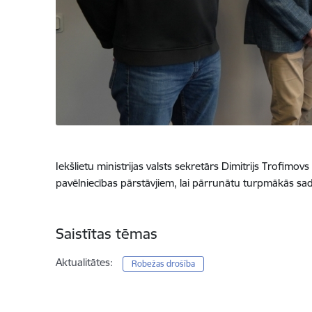
Iekšlietu ministrijas valsts sekretārs Dimitrijs Trofimo
pavēlniecības pārstāvjiem, lai pārrunātu turpmākās sad
Saistītas tēmas
Aktualitātes:
Robežas drošība