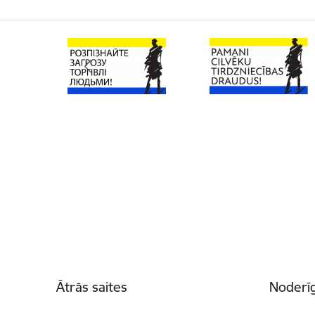
Kājene
Ātrās saites
Noderīg