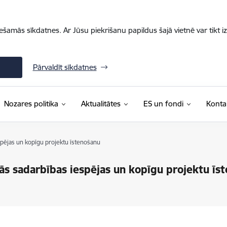
iešamās sīkdatnes. Ar Jūsu piekrišanu papildus šajā vietnē var tikt i
Pārvaldīt sīkdatnes
Nozares politika
Aktualitātes
ES un fondi
Konta
pējas un kopīgu projektu īstenošanu
s sadarbības iespējas un kopīgu projektu īs