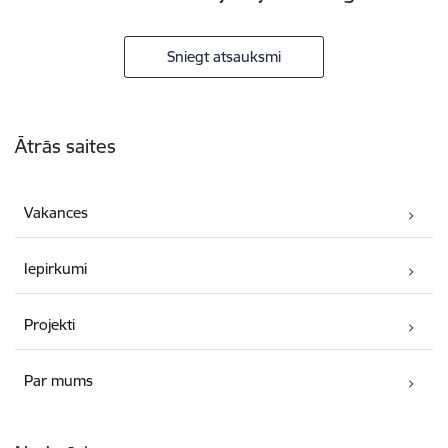
Sniegt atsauksmi
Kājene
Ātrās saites
Vakances
Iepirkumi
Projekti
Par mums