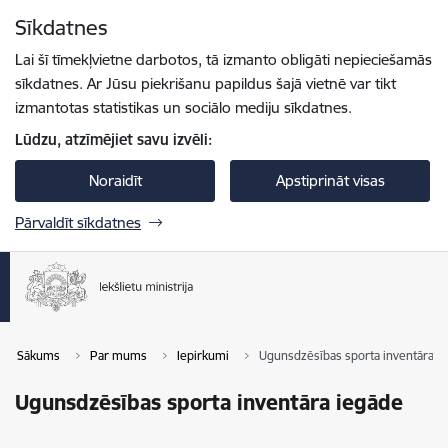
Pāriet uz lapas saturu
Sīkdatnes
Spied
lai meklētu
Enter
Lai šī tīmekļvietne darbotos, tā izmanto obligāti nepieciešamās
sīkdatnes. Ar Jūsu piekrišanu papildus šajā vietnē var tikt
izmantotas statistikas un sociālo mediju sīkdatnes.
Lūdzu, atzīmējiet savu izvēli:
Noraidīt
Apstiprināt visas
Pārvaldīt sīkdatnes
Sākums
Par mums
Iepirkumi
Ugunsdzēsības sporta inventāra i
Ugunsdzēsības sporta inventāra iegāde