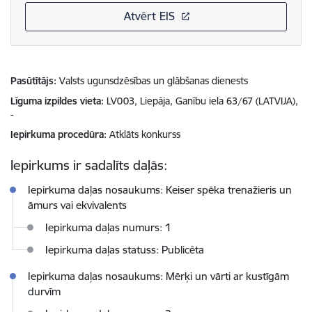
Atvērt EIS
Pasūtītājs
Valsts ugunsdzēsības un glābšanas dienests
Līguma izpildes vieta
LV003, Liepāja, Ganību iela 63/67 (LATVIJA),
-
Iepirkuma procedūra
Atklāts konkurss
Iepirkums ir sadalīts daļās:
Iepirkuma daļas nosaukums: Keiser spēka trenažieris un
āmurs vai ekvivalents
Iepirkuma daļas numurs: 1
Iepirkuma daļas statuss: Publicēta
Iepirkuma daļas nosaukums: Mērķi un vārti ar kustīgām
durvīm