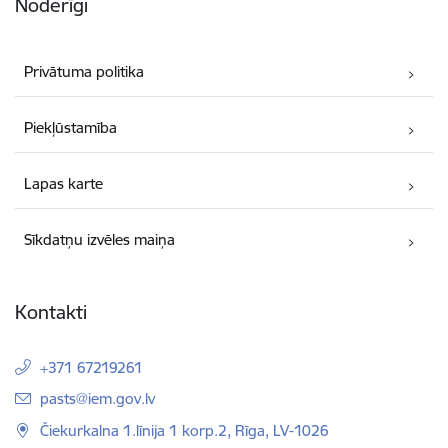
Noderīgi
Privātuma politika
Piekļūstamība
Lapas karte
Sīkdatņu izvēles maiņa
Kontakti
+371 67219261
E-pasts:
pasts@iem.gov.lv
Čiekurkalna 1.līnija 1 korp.2, Rīga, LV-1026