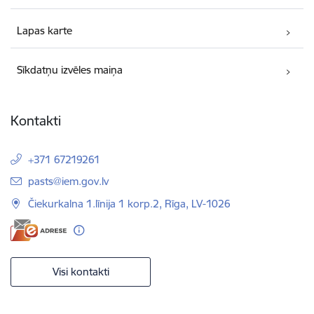
Lapas karte
Sīkdatņu izvēles maiņa
Kontakti
+371 67219261
E-pasts:
pasts@iem.gov.lv
Čiekurkalna 1.līnija 1 korp.2, Rīga, LV-1026
Visi kontakti