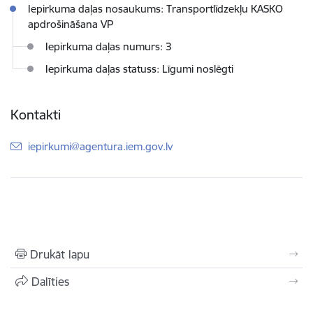
Iepirkuma daļas nosaukums: Transportlīdzekļu KASKO
apdrošināšana VP
Iepirkuma daļas numurs: 3
Iepirkuma daļas statuss: Līgumi noslēgti
Kontakti
E-pasts:
iepirkumi@agentura.iem.gov.lv
Drukāt lapu
Dalīties