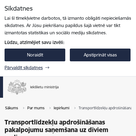
Pāriet uz lapas saturu
Sīkdatnes
Spied
lai meklētu
Enter
Lai šī tīmekļvietne darbotos, tā izmanto obligāti nepieciešamās
sīkdatnes. Ar Jūsu piekrišanu papildus šajā vietnē var tikt
izmantotas statistikas un sociālo mediju sīkdatnes.
Lūdzu, atzīmējiet savu izvēli:
Noraidīt
Apstiprināt visas
Pārvaldīt sīkdatnes
Sākums
Par mums
Iepirkumi
Transportlīdzekļu apdrošināšana
Transportlīdzekļu apdrošināšanas
pakalpojumu saņemšana uz diviem