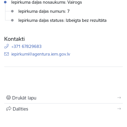
Iepirkuma daļas nosaukums: Vairogs
Iepirkuma daļas numurs: 7
Iepirkuma daļas statuss: Izbeigta bez rezultāta
Kontakti
+371 67829683
E-pasts:
iepirkumi@agentura.iem.gov.lv
Drukāt lapu
Dalīties