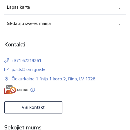
Lapas karte
Sīkdatņu izvēles maiņa
Kontakti
+371 67219261
E-pasts:
pasts@iem.gov.lv
Čiekurkalna 1.līnija 1 korp.2, Rīga, LV-1026
Visi kontakti
Sekojiet mums