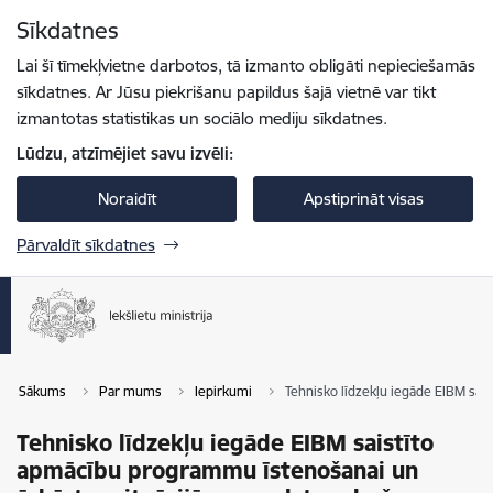
Pāriet uz lapas saturu
Sīkdatnes
Spied
lai meklētu
Enter
Lai šī tīmekļvietne darbotos, tā izmanto obligāti nepieciešamās
sīkdatnes. Ar Jūsu piekrišanu papildus šajā vietnē var tikt
izmantotas statistikas un sociālo mediju sīkdatnes.
Lūdzu, atzīmējiet savu izvēli:
Noraidīt
Apstiprināt visas
Pārvaldīt sīkdatnes
Sākums
Par mums
Iepirkumi
Tehnisko līdzekļu iegāde EIBM sai
Tehnisko līdzekļu iegāde EIBM saistīto
apmācību programmu īstenošanai un