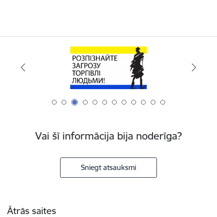
Vai šī informācija bija noderīga?
Sniegt atsauksmi
Kājene
Ātrās saites