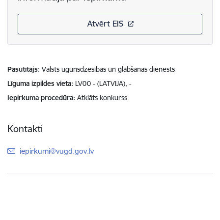
Atvērt EIS
Pasūtītājs
Valsts ugunsdzēsības un glābšanas dienests
Līguma izpildes vieta
LV00 - (LATVIJA), -
Iepirkuma procedūra
Atklāts konkurss
Kontakti
E-pasts:
iepirkumi@vugd.gov.lv