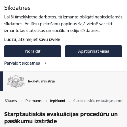
Pāriet uz lapas saturu
Sīkdatnes
Spied
lai meklētu
Enter
Lai šī tīmekļvietne darbotos, tā izmanto obligāti nepieciešamās
sīkdatnes. Ar Jūsu piekrišanu papildus šajā vietnē var tikt
izmantotas statistikas un sociālo mediju sīkdatnes.
Lūdzu, atzīmējiet savu izvēli:
Noraidīt
Apstiprināt visas
Pārvaldīt sīkdatnes
Sākums
Par mums
Iepirkumi
Starptautiskās evakuācijas proced
Starptautiskās evakuācijas procedūru un
pasākumu izstrāde