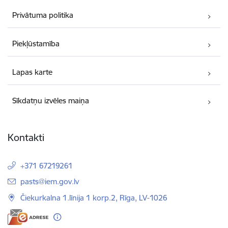
Privātuma politika
Piekļūstamība
Lapas karte
Sīkdatņu izvēles maiņa
Kontakti
+371 67219261
E-pasts:
pasts@iem.gov.lv
Čiekurkalna 1.līnija 1 korp.2, Rīga, LV-1026