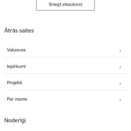
Sniegt atsauksmi
Kājene
Ātrās saites
Vakances
Iepirkumi
Projekti
Par mums
Noderīgi