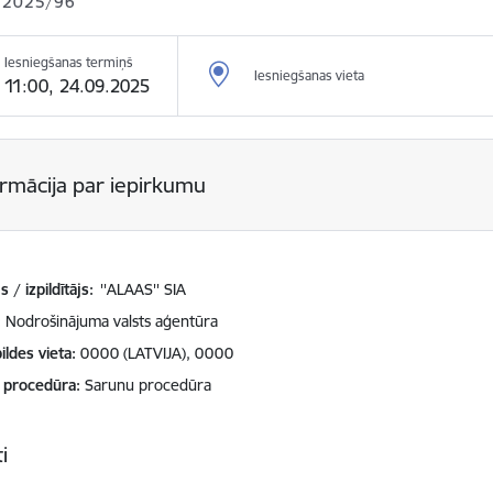
 2025/96
Iesniegšanas termiņš
Iesniegšanas vieta
11:00, 24.09.2025
ormācija par iepirkumu
 / izpildītājs:
''ALAAS'' SIA
Nodrošinājuma valsts aģentūra
ildes vieta
0000 (LATVIJA), 0000
 procedūra
Sarunu procedūra
i