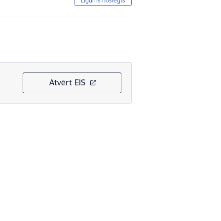
Līgums noslēgts
Atvērt EIS