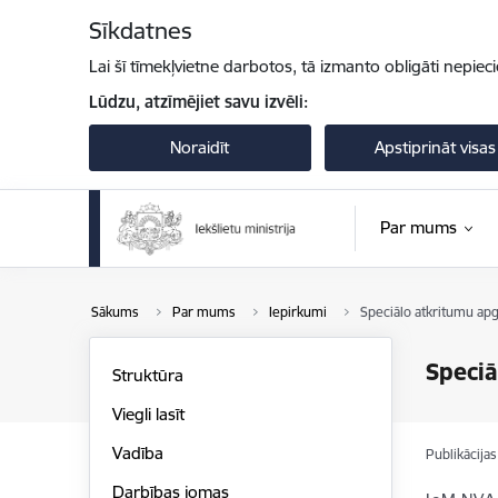
Pāriet uz lapas saturu
Sīkdatnes
Lai šī tīmekļvietne darbotos, tā izmanto obligāti nepiec
Lūdzu, atzīmējiet savu izvēli:
Noraidīt
Apstiprināt visas
Par mums
Sākums
Par mums
Iepirkumi
Speciālo atkritumu apg
Speciā
Struktūra
Viegli lasīt
Vadība
Publikācija
Darbības jomas