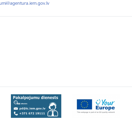
ts:
kumi@agentura.iem.gov.lv