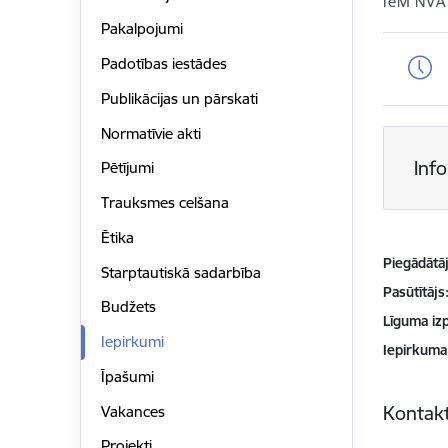
IeM NVA
Pakalpojumi
Padotības iestādes
Publikācijas un pārskati
Normatīvie akti
Inf
Pētījumi
Trauksmes celšana
Ētika
Piegādātājs
Starptautiskā sadarbība
Pasūtītājs
Budžets
Līguma izp
Iepirkumi
Iepirkuma
Īpašumi
Kontakt
Vakances
Projekti