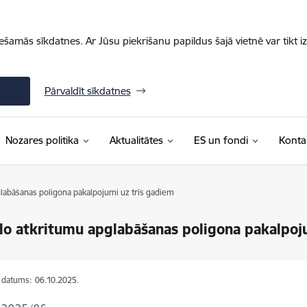
iešamās sīkdatnes. Ar Jūsu piekrišanu papildus šajā vietnē var tikt i
Pārvaldīt sīkdatnes
Nozares politika
Aktualitātes
ES un fondi
Konta
labāšanas poligona pakalpojumi uz trīs gadiem
lo atkritumu apglabāšanas poligona pakalpoj
s datums:
06.10.2025.