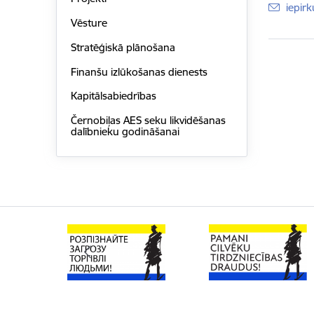
E-pas
iepir
Vēsture
Stratēģiskā plānošana
Finanšu izlūkošanas dienests
Kapitālsabiedrības
Černobiļas AES seku likvidēšanas
dalībnieku godināšanai