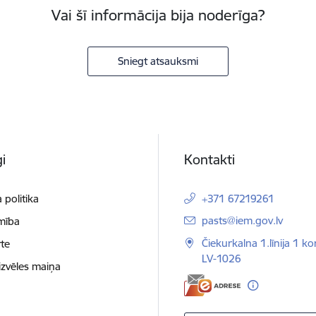
Vai šī informācija bija noderīga?
Sniegt atsauksmi
i
Kontakti
 politika
+371 67219261
E-pasts:
pasts@iem.gov.lv
mība
Čiekurkalna 1.līnija 1 ko
te
LV-1026
izvēles maiņa