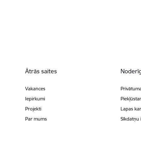
Kājene
Ātrās saites
Noderīg
Vakances
Privātuma
Iepirkumi
Piekļūsta
Projekti
Lapas kar
Par mums
Sīkdatņu 