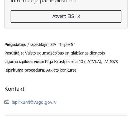
Informācija par iepirkumu
Atvērt EIS
Piegādātājs / izpildītājs:
SIA ''Triple S''
Pasūtītājs
Valsts ugunsdzēsības un glābšanas dienests
Līguma izpildes vieta
Rīga Krustpils iela 10 (LATVIJA), LV-1073
Iepirkuma procedūra
Atklāts konkurss
Kontakti
E-pasts:
iepirkumi@vugd.gov.lv