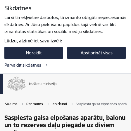
Pāriet uz lapas saturu
Sīkdatnes
Spied
lai meklētu
Enter
Lai šī tīmekļvietne darbotos, tā izmanto obligāti nepieciešamās
sīkdatnes. Ar Jūsu piekrišanu papildus šajā vietnē var tikt
izmantotas statistikas un sociālo mediju sīkdatnes.
Lūdzu, atzīmējiet savu izvēli:
Noraidīt
Apstiprināt visas
Pārvaldīt sīkdatnes
Sākums
Par mums
Iepirkumi
Saspiesta gaisa elpošanas aparātu
Saspiesta gaisa elpošanas aparātu, balonu
un to rezerves daļu piegāde uz diviem