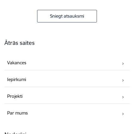
Sniegt atsauksmi
Kājene
Ātrās saites
Vakances
Iepirkumi
Projekti
Par mums