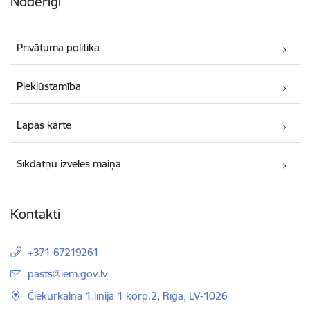
Noderīgi
Privātuma politika
Piekļūstamība
Lapas karte
Sīkdatņu izvēles maiņa
Kontakti
+371 67219261
E-pasts:
pasts@iem.gov.lv
Čiekurkalna 1.līnija 1 korp.2, Rīga, LV-1026