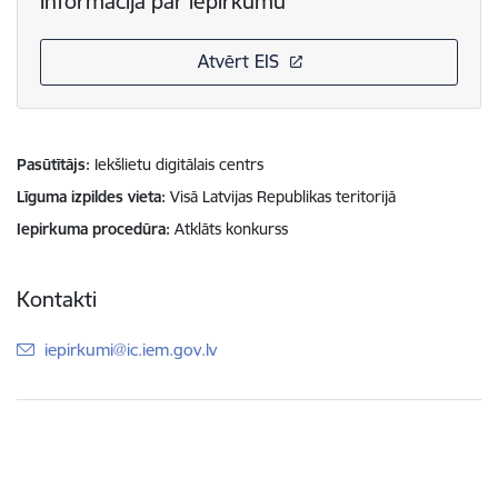
Informācija par iepirkumu
Atvērt EIS
Pasūtītājs
Iekšlietu digitālais centrs
Līguma izpildes vieta
Visā Latvijas Republikas teritorijā
Iepirkuma procedūra
Atklāts konkurss
Kontakti
E-pasts:
iepirkumi@ic.iem.gov.lv