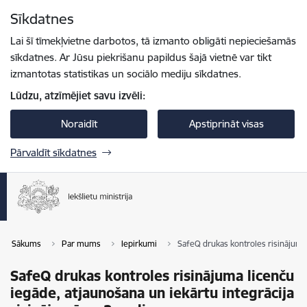
Pāriet uz lapas saturu
Sīkdatnes
Spied
lai meklētu
Enter
Lai šī tīmekļvietne darbotos, tā izmanto obligāti nepieciešamās
sīkdatnes. Ar Jūsu piekrišanu papildus šajā vietnē var tikt
izmantotas statistikas un sociālo mediju sīkdatnes.
Lūdzu, atzīmējiet savu izvēli:
Noraidīt
Apstiprināt visas
Pārvaldīt sīkdatnes
Sākums
Par mums
Iepirkumi
SafeQ drukas kontroles risinājuma 
SafeQ drukas kontroles risinājuma licenču
iegāde, atjaunošana un iekārtu integrācija