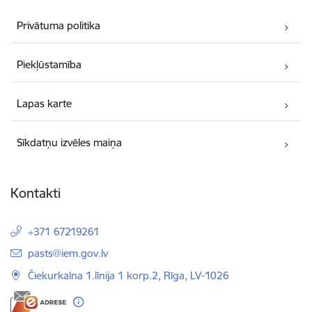
Privātuma politika
Piekļūstamība
Lapas karte
Sīkdatņu izvēles maiņa
Kontakti
+371 67219261
E-pasts:
pasts@iem.gov.lv
Čiekurkalna 1.līnija 1 korp.2, Rīga, LV-1026