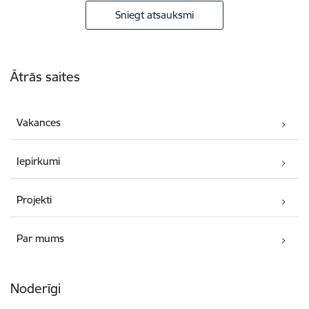
Sniegt atsauksmi
Kājene
Ātrās saites
Vakances
Iepirkumi
Projekti
Par mums
Noderīgi