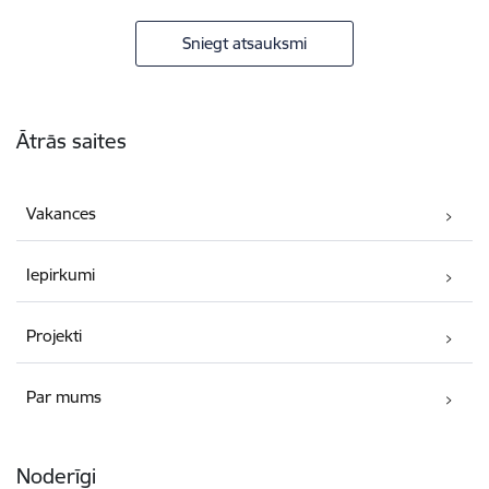
Sniegt atsauksmi
Kājene
Ātrās saites
Vakances
Iepirkumi
Projekti
Par mums
Noderīgi