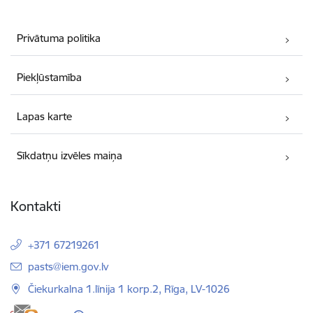
Privātuma politika
Piekļūstamība
Lapas karte
Sīkdatņu izvēles maiņa
Kontakti
+371 67219261
E-pasts:
pasts@iem.gov.lv
Čiekurkalna 1.līnija 1 korp.2, Rīga, LV-1026