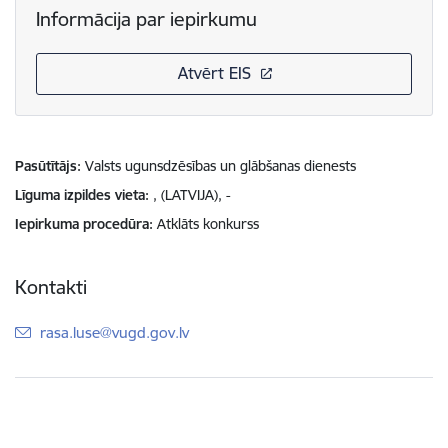
Informācija par iepirkumu
Atvērt EIS
Pasūtītājs
Valsts ugunsdzēsības un glābšanas dienests
Līguma izpildes vieta
, (LATVIJA), -
Iepirkuma procedūra
Atklāts konkurss
Kontakti
E-pasts:
rasa.luse@vugd.gov.lv