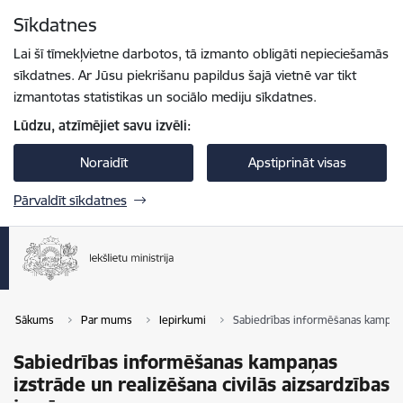
Pāriet uz lapas saturu
Sīkdatnes
Spied
lai meklētu
Enter
Lai šī tīmekļvietne darbotos, tā izmanto obligāti nepieciešamās
sīkdatnes. Ar Jūsu piekrišanu papildus šajā vietnē var tikt
izmantotas statistikas un sociālo mediju sīkdatnes.
Lūdzu, atzīmējiet savu izvēli:
Noraidīt
Apstiprināt visas
Pārvaldīt sīkdatnes
Sākums
Par mums
Iepirkumi
Sabiedrības informēšanas kampaņas
Sabiedrības informēšanas kampaņas
izstrāde un realizēšana civilās aizsardzības