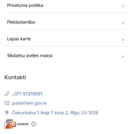
Privātuma politika
Piekļūstamība
Lapas karte
Sīkdatņu izvēles maiņa
Kontakti
+371 67219261
E-pasts:
pasts@iem.gov.lv
Čiekurkalna 1.līnija 1 korp.2, Rīga, LV-1026