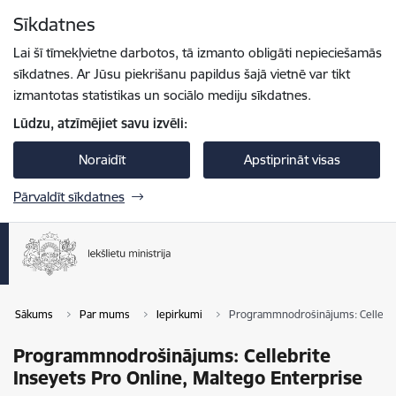
Pāriet uz lapas saturu
Sīkdatnes
Spied
lai meklētu
Enter
Lai šī tīmekļvietne darbotos, tā izmanto obligāti nepieciešamās
sīkdatnes. Ar Jūsu piekrišanu papildus šajā vietnē var tikt
izmantotas statistikas un sociālo mediju sīkdatnes.
Lūdzu, atzīmējiet savu izvēli:
Noraidīt
Apstiprināt visas
Pārvaldīt sīkdatnes
Sākums
Par mums
Iepirkumi
Programmnodrošinājums: Cellebrit
Programmnodrošinājums: Cellebrite
Inseyets Pro Online, Maltego Enterprise