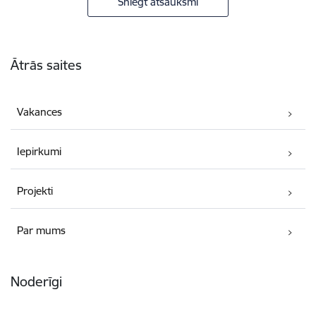
Sniegt atsauksmi
Kājene
Ātrās saites
Vakances
Iepirkumi
Projekti
Par mums
Noderīgi