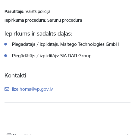
Pasūtītājs
Valsts policija
Iepirkuma procedūra
Sarunu procedūra
Iepirkums ir sadalīts daļās:
Piegādātājs / izpildītājs: Maltego Technologies GmbH
Piegādātājs / izpildītājs: SIA DATI Group
Kontakti
E-pasts:
ilze.homa@vp.gov.lv